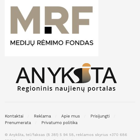
Kontaktai
Reklama
Apie mus
Prisijungti
Prenumerata
Privatumo politika
© Anykšta, tel/faksas (8 381) 5 94 58, reklamos skyrius +370 686