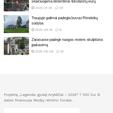
skaičiuojama dešimtimis tūkstančių eurų.
2026-01-25
29
Traupyje galimai padegta buvusi Rimdeikų
sodyba
2025-09-19
6
Zarasuose padegė nuogos moters skulptūros
įpakavimą
2025-08-08
19
Projektą „Legenda: gyvieji Anykščiai – 2026“ 7 500 Eur iš
dalies finansuoja Medijų rėmimo fondas.