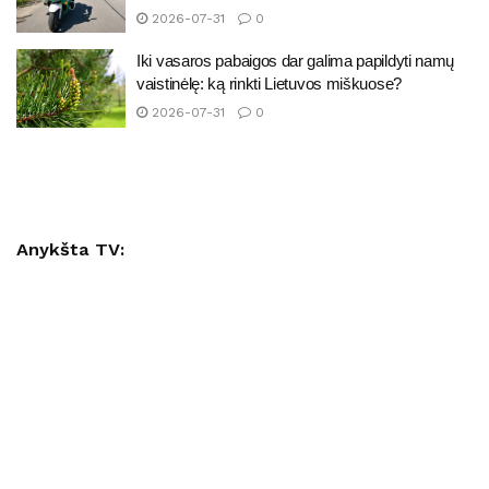
2026-07-31
0
Iki vasaros pabaigos dar galima papildyti namų
vaistinėlę: ką rinkti Lietuvos miškuose?
2026-07-31
0
Anykšta TV: