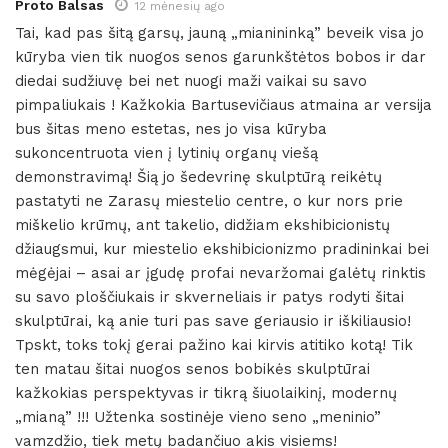
Proto Balsas
12 mėnesių ago
Tai, kad pas šitą garsų, jauną „mianininką” beveik visa jo
kūryba vien tik nuogos senos garunkštėtos bobos ir dar
diedai sudžiuvę bei net nuogi maži vaikai su savo
pimpaliukais ! Kažkokia Bartusevičiaus atmaina ar versija
bus šitas meno estetas, nes jo visa kūryba
sukoncentruota vien į lytinių organų viešą
demonstravimą! Šią jo šedevrinę skulptūrą reikėtų
pastatyti ne Zarasų miestelio centre, o kur nors prie
miškelio krūmų, ant takelio, didžiam ekshibicionistų
džiaugsmui, kur miestelio ekshibicionizmo pradininkai bei
mėgėjai – asai ar įgudę profai nevaržomai galėtų rinktis
su savo ploščiukais ir skverneliais ir patys rodyti šitai
skulptūrai, ką anie turi pas save geriausio ir iškiliausio!
Tpskt, toks tokį gerai pažino kai kirvis atitiko kotą! Tik
ten matau šitai nuogos senos bobikės skulptūrai
kažkokias perspektyvas ir tikrą šiuolaikinį, modernų
„mianą” !!! Užtenka sostinėje vieno seno „meninio”
vamzdžio, tiek metų badančiuo akis visiems!