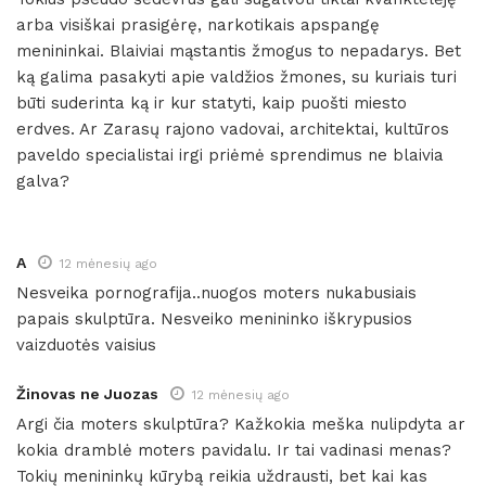
arba visiškai prasigėrę, narkotikais apspangę
menininkai. Blaiviai mąstantis žmogus to nepadarys. Bet
ką galima pasakyti apie valdžios žmones, su kuriais turi
būti suderinta ką ir kur statyti, kaip puošti miesto
erdves. Ar Zarasų rajono vadovai, architektai, kultūros
paveldo specialistai irgi priėmė sprendimus ne blaivia
galva?
A
12 mėnesių ago
Nesveika pornografija..nuogos moters nukabusiais
papais skulptūra. Nesveiko menininko iškrypusios
vaizduotės vaisius
Žinovas ne Juozas
12 mėnesių ago
Argi čia moters skulptūra? Kažkokia meška nulipdyta ar
kokia dramblė moters pavidalu. Ir tai vadinasi menas?
Tokių menininkų kūrybą reikia uždrausti, bet kai kas