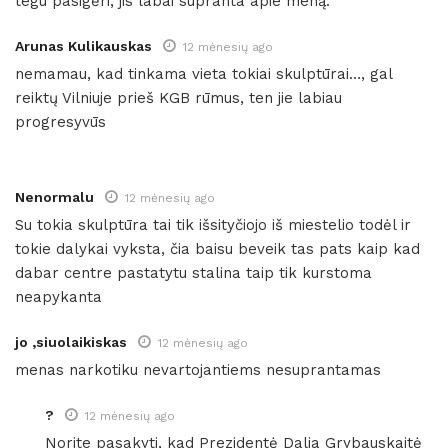
tegu pasigėri, jis labai supranta apie meną.
Arunas Kulikauskas
12 mėnesių ago
nemamau, kad tinkama vieta tokiai skulptūrai…, gal
reiktų Vilniuje prieš KGB rūmus, ten jie labiau
progresyvūs
Nenormalu
12 mėnesių ago
Su tokia skulptūra tai tik išsityčiojo iš miestelio todėl ir
tokie dalykai vyksta, čia baisu beveik tas pats kaip kad
dabar centre pastatytu stalina taip tik kurstoma
neapykanta
jo ,siuolaikiskas
12 mėnesių ago
menas narkotiku nevartojantiems nesuprantamas
?
12 mėnesių ago
Norite pasakyti, kad Prezidentė Dalia Grybauskaitė