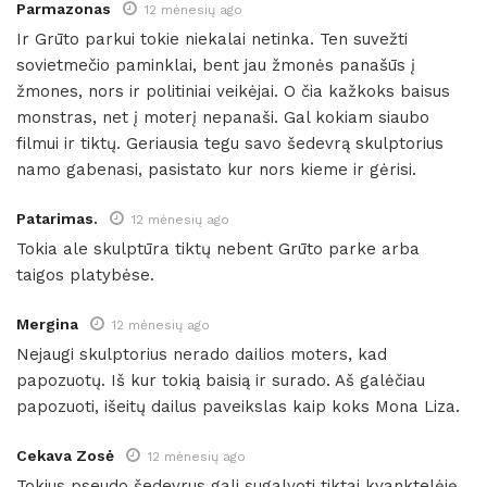
Parmazonas
12 mėnesių ago
Ir Grūto parkui tokie niekalai netinka. Ten suvežti
sovietmečio paminklai, bent jau žmonės panašūs į
žmones, nors ir politiniai veikėjai. O čia kažkoks baisus
monstras, net į moterį nepanaši. Gal kokiam siaubo
filmui ir tiktų. Geriausia tegu savo šedevrą skulptorius
namo gabenasi, pasistato kur nors kieme ir gėrisi.
Patarimas.
12 mėnesių ago
Tokia ale skulptūra tiktų nebent Grūto parke arba
taigos platybėse.
Mergina
12 mėnesių ago
Nejaugi skulptorius nerado dailios moters, kad
papozuotų. Iš kur tokią baisią ir surado. Aš galėčiau
papozuoti, išeitų dailus paveikslas kaip koks Mona Liza.
Cekava Zosė
12 mėnesių ago
Tokius pseudo šedevrus gali sugalvoti tiktai kvanktelėję