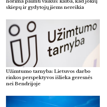
norima paimti vaikus: kalba, kad jokių
skiepų ir gydytojų jiems nereikia
Užimtumo tarnyba: Lietuvos darbo
rinkos perspektyvos išlieka geresnės
nei Bendrijoje