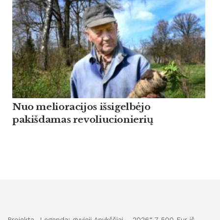
Nuo melioracijos išsigelbėjo
pakišdamas revoliucionierių
Projektą „Legenda: gyvieji Anykščiai – 2026“ 7 500 Eur iš