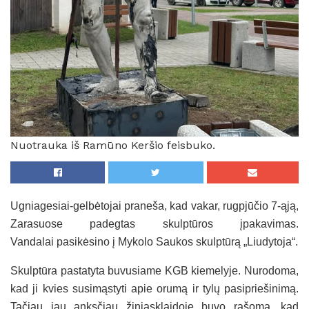
Nuotrauka iš Ramūno Keršio feisbuko.
Ugniagesiai-gelbėtojai praneša, kad vakar, rugpjūčio 7-ąją,
Zarasuose padegtas skulptūros įpakavimas.
Vandalai pasikėsino į Mykolo Saukos skulptūrą „Liudytoja“.
Skulptūra pastatyta buvusiame KGB kiemelyje. Nurodoma,
kad ji kvies susimąstyti apie orumą ir tylų pasipriešinimą.
Tačiau jau anksčiau žiniasklaidoje buvo rašoma, kad