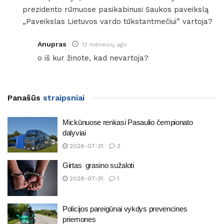
prezidento rūmuose pasikabinusi Saukos paveikslą
„Paveikslas Lietuvos vardo tūkstantmečiui” vartoja?
Anupras
12 mėnesių ago
o iš kur žinote, kad nevartoja?
Panašūs
straipsniai
Mickūnuose renkasi Pasaulio čempionato
dalyviai
2026-07-31
3
Girtas grasino sužaloti
2026-07-31
1
Policijos pareigūnai vykdys prevencines
priemones