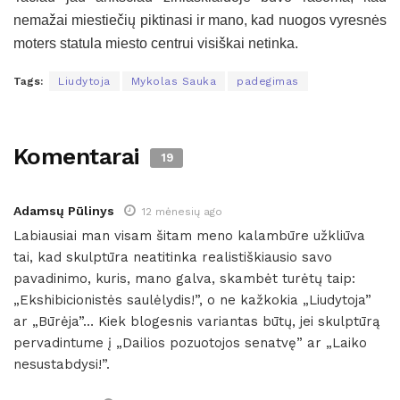
nemažai miestiečių piktinasi ir mano, kad nuogos vyresnės
moters statula miesto centrui visiškai netinka.
Tags:
Liudytoja
Mykolas Sauka
padegimas
Komentarai
19
Adamsų Pūlinys
12 mėnesių ago
Labiausiai man visam šitam meno kalambūre užkliūva
tai, kad skulptūra neatitinka realistiškiausio savo
pavadinimo, kuris, mano galva, skambėt turėtų taip:
„Ekshibicionistės saulėlydis!”, o ne kažkokia „Liudytoja”
ar „Būrėja”… Kiek blogesnis variantas būtų, jei skulptūrą
pervadintume į „Dailios pozuotojos senatvę” ar „Laiko
nesustabdysi!”.