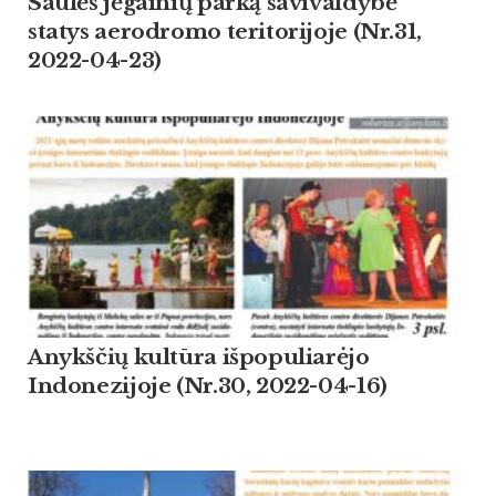
Saulės jėgainių parką savivaldybė
statys aerodromo teritorijoje (Nr.31,
2022-04-23)
Anykščių kultūra išpopuliarėjo
Indonezijoje (Nr.30, 2022-04-16)