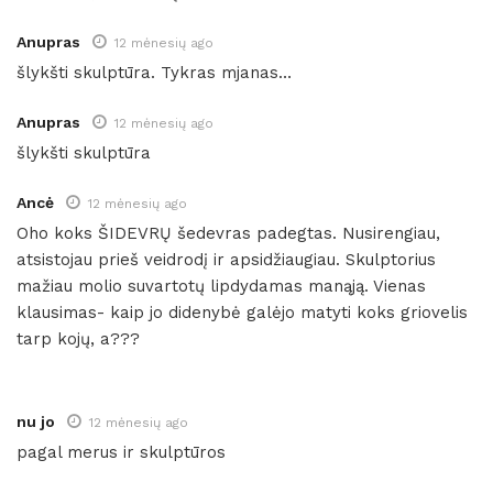
Anupras
12 mėnesių ago
šlykšti skulptūra. Tykras mjanas…
Anupras
12 mėnesių ago
šlykšti skulptūra
Ancė
12 mėnesių ago
Oho koks ŠIDEVRŲ šedevras padegtas. Nusirengiau,
atsistojau prieš veidrodį ir apsidžiaugiau. Skulptorius
mažiau molio suvartotų lipdydamas manąją. Vienas
klausimas- kaip jo didenybė galėjo matyti koks griovelis
tarp kojų, a???
nu jo
12 mėnesių ago
pagal merus ir skulptūros