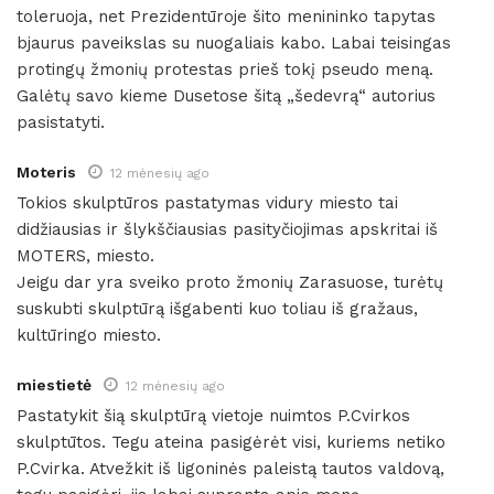
toleruoja, net Prezidentūroje šito menininko tapytas
bjaurus paveikslas su nuogaliais kabo. Labai teisingas
protingų žmonių protestas prieš tokį pseudo meną.
Galėtų savo kieme Dusetose šitą „šedevrą“ autorius
pasistatyti.
Moteris
12 mėnesių ago
Tokios skulptūros pastatymas vidury miesto tai
didžiausias ir šlykščiausias pasityčiojimas apskritai iš
MOTERS, miesto.
Jeigu dar yra sveiko proto žmonių Zarasuose, turėtų
suskubti skulptūrą išgabenti kuo toliau iš gražaus,
kultūringo miesto.
miestietė
12 mėnesių ago
Pastatykit šią skulptūrą vietoje nuimtos P.Cvirkos
skulptūtos. Tegu ateina pasigėrėt visi, kuriems netiko
P.Cvirka. Atvežkit iš ligoninės paleistą tautos valdovą,