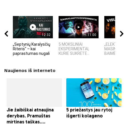
12:32
11:00
„Septynių Karalysčių
5 MOKSLINIAI
„ELEKTROS D
Riteris" – kai
EKSPERIMENTAI,
MASINĖ 191
paprastumas nugali
KURIE SUKRĖTĖ...
BAIMĖS PSI
Naujienos iš interneto