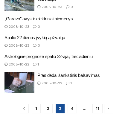
2008-10-23
0
„Garavo” avys ir elektriniai piemenys
2008-10-23
0
Spalio 22 dienos įvykių apžvalga
2008-10-23
0
Astrologinė prognozė spalio 22-ajai, trečiadieniui
2008-10-22
1
Prasideda išankstinis balsavimas
2008-10-22
1
1
2
3
4
…
11