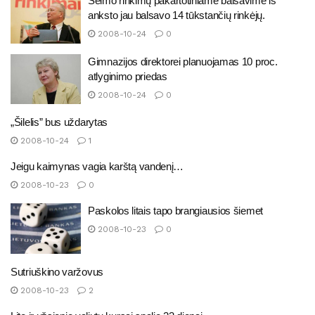
Seimo rinkimų pakartotiniame balsavime iš
anksto jau balsavo 14 tūkstančių rinkėjų.
2008-10-24
0
Gimnazijos direktorei planuojamas 10 proc.
atlyginimo priedas
2008-10-24
0
„Šilelis” bus uždarytas
2008-10-24
1
Jeigu kaimynas vagia karštą vandenį…
2008-10-23
0
Paskolos litais tapo brangiausios šiemet
2008-10-23
0
Sutriuškino varžovus
2008-10-23
2