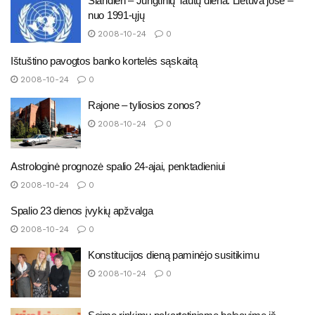
Šiandien – Jungtinių Tautų diena. Lietuva jose –
nuo 1991-ųjų
2008-10-24
0
Ištuštino pavogtos banko kortelės sąskaitą
2008-10-24
0
Rajone – tyliosios zonos?
2008-10-24
0
Astrologinė prognozė spalio 24-ajai, penktadieniui
2008-10-24
0
Spalio 23 dienos įvykių apžvalga
2008-10-24
0
Konstitucijos dieną paminėjo susitikimu
2008-10-24
0