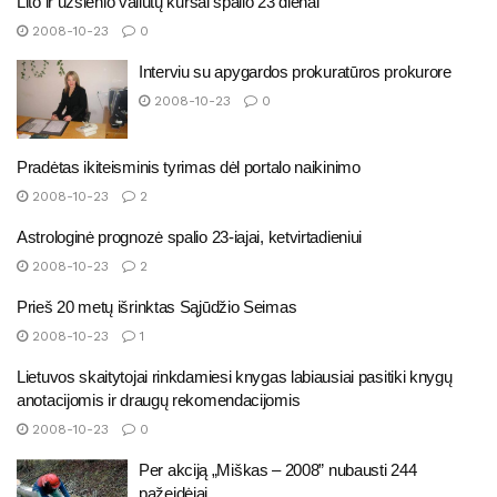
Lito ir užsienio valiutų kursai spalio 23 dienai
2008-10-23
0
Interviu su apygardos prokuratūros prokurore
2008-10-23
0
Pradėtas ikiteisminis tyrimas dėl portalo naikinimo
2008-10-23
2
Astrologinė prognozė spalio 23-iajai, ketvirtadieniui
2008-10-23
2
Prieš 20 metų išrinktas Sąjūdžio Seimas
2008-10-23
1
Lietuvos skaitytojai rinkdamiesi knygas labiausiai pasitiki knygų
anotacijomis ir draugų rekomendacijomis
2008-10-23
0
Per akciją „Miškas – 2008” nubausti 244
pažeidėjai