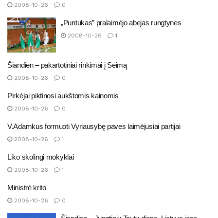
2008-10-26
0
„Puntukas” pralaimėjo abejas rungtynes
2008-10-26
1
Šiandien – pakartotiniai rinkimai į Seimą
2008-10-26
0
Pirkėjai piktinosi aukštomis kainomis
2008-10-26
0
V.Adamkus formuoti Vyriausybę paves laimėjusiai partijai
2008-10-26
1
Liko skolingi mokyklai
2008-10-26
1
Ministrė krito
2008-10-26
0