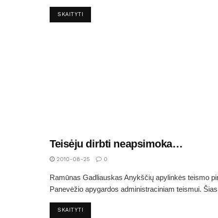
SKAITYTI
Teisėju dirbti neapsimoka…
ARTIMI IR TOLIMI ANYKŠTĖNAI
2010-08-25
0
Ramūnas Gadliauskas Anykščių apylinkės teismo pirm
Panevėžio apygardos administraciniam teismui. Šias p
SKAITYTI