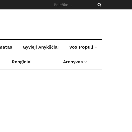
rmatas
Gyvieji Anykščiai
Vox Populi
Renginiai
Archyvas