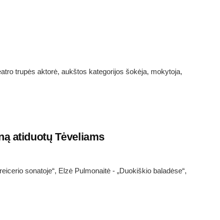
eatro trupės aktorė, aukštos kategorijos šokėja, mokytoja,
ną atiduotų Tėveliams
reicerio sonatoje“, Elzė Pulmonaitė - „Duokiškio baladėse“,