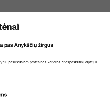
tėnai
ba pas Anykščių žirgus
yrui, pasiekusiam profesinės karjeros priešpaskutinį laiptelį ir
ams