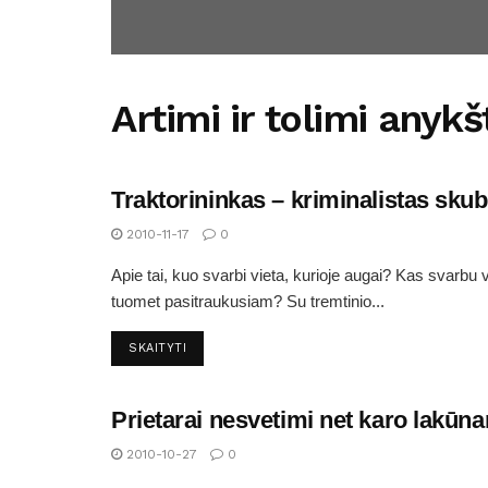
Artimi ir tolimi anykš
Traktorininkas – kriminalistas sku
ARTIMI IR TOLIMI ANYKŠTĖNAI
2010-11-17
0
Apie tai, kuo svarbi vieta, kurioje augai? Kas svarbu v
tuomet pasitraukusiam? Su tremtinio...
SKAITYTI
Prietarai nesvetimi net karo lakūn
ARTIMI IR TOLIMI ANYKŠTĖNAI
2010-10-27
0