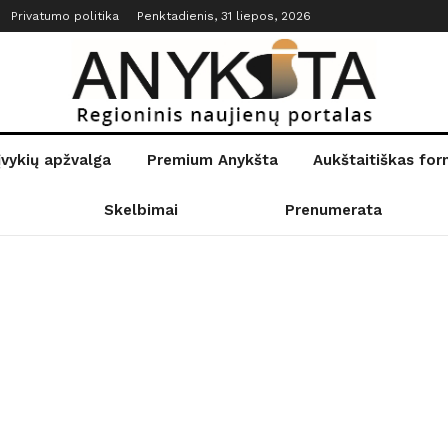
Privatumo politika
Penktadienis, 31 liepos, 2026
įvykių apžvalga
Premium Anykšta
Aukštaitiškas fo
Skelbimai
Prenumerata