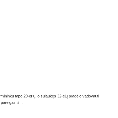
ininku tapo 29-erių, o sulaukęs 32-ejų pradėjo vadovauti
areigas iš...