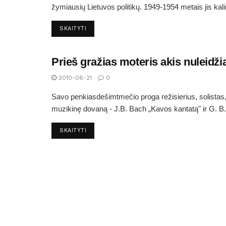
žymiausių Lietuvos politikų. 1949-1954 metais jis kali
SKAITYTI
Prieš gražias moteris akis nuleidži
ARTIMI IR TOLIMI ANYKŠTĖNAI
2010-06-21
0
Savo penkiasdešimtmečio proga režisierius, solista
muzikinę dovaną - J.B. Bach „Kavos kantatą" ir G. B..
SKAITYTI