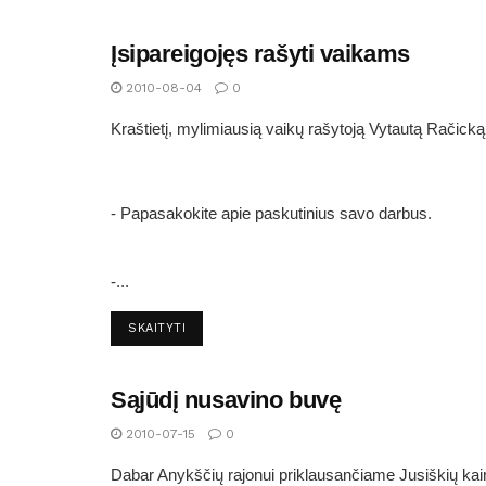
Įsipareigojęs rašyti vaikams
ARTIMI IR TOLIMI ANYKŠTĖNAI
2010-08-04
0
Kraštietį, mylimiausią vaikų rašytoją Vytautą Račicką
- Papasakokite apie paskutinius savo darbus.
-...
SKAITYTI
Sąjūdį nusavino buvę
ARTIMI IR TOLIMI ANYKŠTĖNAI
2010-07-15
0
Dabar Anykščių rajonui priklausančiame Jusiškių ka