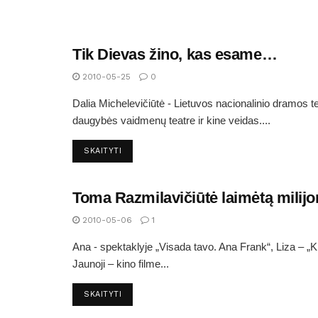
Tik Dievas žino, kas esame…
ARTIMI IR TOLIMI ANYKŠTĖNAI
2010-05-25
0
Dalia Michelevičiūtė - Lietuvos nacionalinio dramos t
daugybės vaidmenų teatre ir kine veidas....
SKAITYTI
Toma Razmilavičiūtė laimėtą milijo
ARTIMI IR TOLIMI ANYKŠTĖNAI
2010-05-06
1
Ana - spektaklyje „Visada tavo. Ana Frank“, Liza – „K
Jaunoji – kino filme...
SKAITYTI