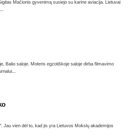
 Sigitas Mačionis gyvenimą susiejo su karine aviacija. Lietuvai
..
e, Balio saloje. Moteris egzotiškoje saloje dirba filmavimo
nalui...
ko
 Jau vien dėl to, kad jis yra Lietuvos Mokslų akademijos