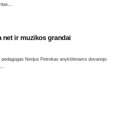
ntas...
a net ir muzikos grandai
s, pedagogas Nerijus Petrokas anykštėnams dovanojo
..