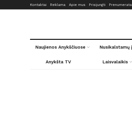
Kontaktai
Reklama
Apie mus
Prisijungti
Prenumerata
Naujienos Anykščiuose
Nusikalstamų 
Anykšta TV
Laisvalaikis