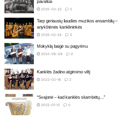
pavalkai
2025-03-22
0
Tarp geriausių liaudies muzikos ansamblių –
anykštėnės kanklininkės
2025-02-24
3
Mokyklą baigė su pagyrimu
2023-08-09
0
Kanklės žadino atgimimo viltį
2022-02-16
2
“Svajonė – kad kanklės skambėtų…”
2022-01-12
0