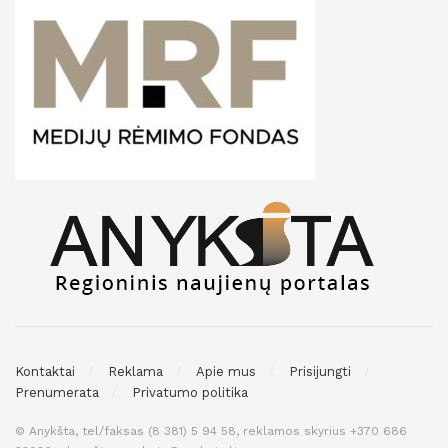
Kontaktai
Reklama
Apie mus
Prisijungti
Prenumerata
Privatumo politika
© Anykšta, tel/faksas (8 381) 5 94 58, reklamos skyrius +370 686