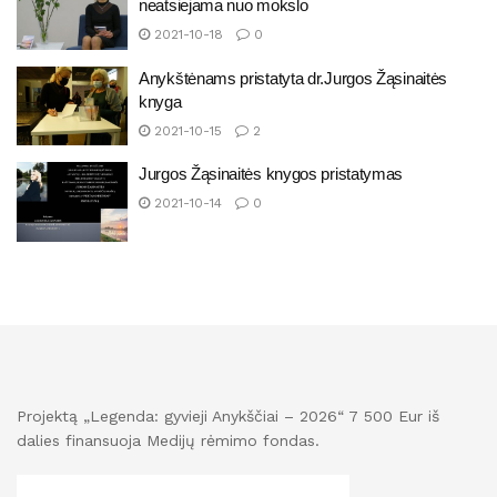
neatsiejama nuo mokslo
2021-10-18
0
Anykštėnams pristatyta dr.Jurgos Žąsinaitės
knyga
2021-10-15
2
Jurgos Žąsinaitės knygos pristatymas
2021-10-14
0
Projektą „Legenda: gyvieji Anykščiai – 2026“ 7 500 Eur iš
dalies finansuoja Medijų rėmimo fondas.