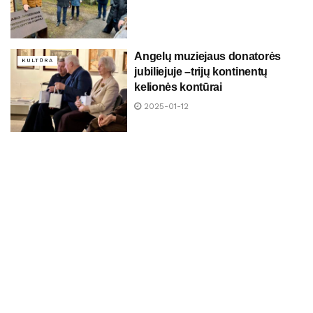
Angelų muziejaus donatorės
KULTŪRA
jubiliejuje –trijų kontinentų
kelionės kontūrai
2025-01-12