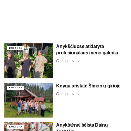
Anykščiuose atidaryta
KULTŪRA
profesionalaus meno galerija
2024-07-12
Knygą pristatė Šimonių girioje
KULTŪRA
2024-07-12
Anykštėnai šėlsta Dainų
KULTŪRA