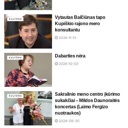
Vytautas Balčiūnas tapo
KULTŪRA
Kupiškio rajono mero
konsultantu
2024-11-13
Dabarties nėra
KULTŪRA
2024-10-03
Sakralinio meno centro įkūrimo
KULTŪRA
sukakčiai – Mildos Daunoraitės
koncertas (Laimo Fergizo
nuotraukos)
2024-08-20