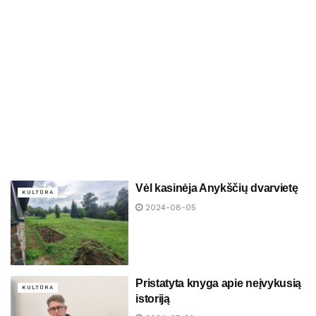
Vėl kasinėja Anykščių dvarvietę
KULTŪRA
2024-08-05
Pristatyta knyga apie neįvykusią
KULTŪRA
istoriją