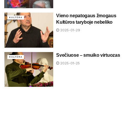
Vieno nepatogaus žmogaus
KULTŪRA
Kultūros taryboje nebeliko
2025-01-29
Svečiuose – smuiko virtuozas
KULTŪRA
2025-01-25