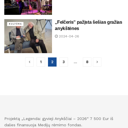
„Felčeris“ pažįsta šešias gražias
KULTŪRA
anykštėnes
2024-04-26
1
2
3
…
8
Projektą „Legenda: gyvieji Anykščiai – 2026“ 7 500 Eur iš
dalies finansuoja Medijų rėmimo fondas.