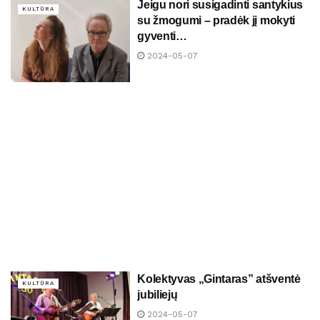
Jeigu nori susigadinti santykius
KULTŪRA
su žmogumi – pradėk jį mokyti
gyventi…
2024-05-07
Kolektyvas „Gintaras” atšventė
KULTŪRA
jubiliejų
2024-05-07