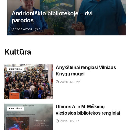
Andrioniškio bibliotekoje – dvi
parodos
2026-07-31
0
Kultūra
Anykštėnai rengiasi Vilniaus
KULTŪRA
Knygų mugei
2025-02-22
Utenos A. ir M. Miškinių
KULTŪRA
viešosios bibliotekos renginiai
2025-02-17