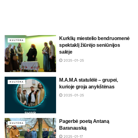
Kurklių miestelio bendruomenė
KULTŪRA
spektaklį žiūrėjo seniūnijos
salėje
2025-01-25
M.A.M.A statulėlė – grupei,
KULTŪRA
kurioje groja anykštėnas
2025-01-25
Pagerbė poetą Antaną
KULTŪRA
Baranauską
2025-01-17