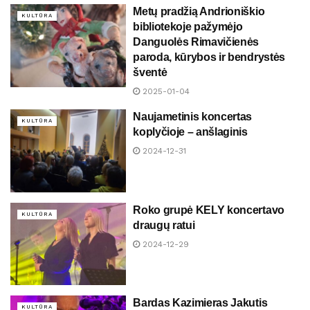
Metų pradžią Andrioniškio
KULTŪRA
bibliotekoje pažymėjo
Danguolės Rimavičienės
paroda, kūrybos ir bendrystės
šventė
2025-01-04
Naujametinis koncertas
KULTŪRA
koplyčioje – anšlaginis
2024-12-31
Roko grupė KELY koncertavo
KULTŪRA
draugų ratui
2024-12-29
Bardas Kazimieras Jakutis
KULTŪRA