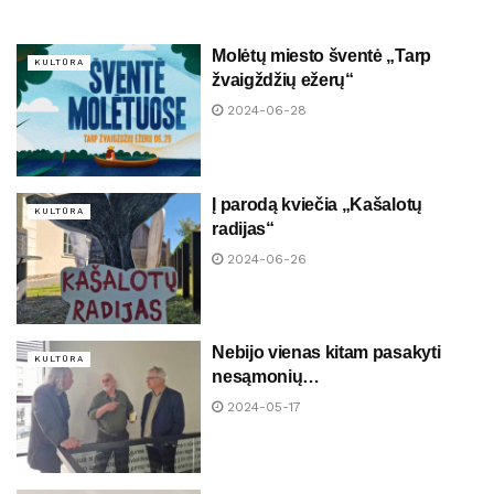
Molėtų miesto šventė „Tarp
KULTŪRA
žvaigždžių ežerų“
2024-06-28
Į parodą kviečia „Kašalotų
KULTŪRA
radijas“
2024-06-26
Nebijo vienas kitam pasakyti
KULTŪRA
nesąmonių…
2024-05-17