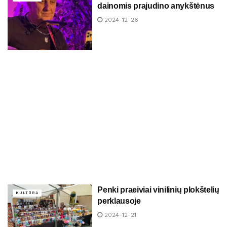
dainomis prajudino anykštėnus
2024-12-26
Penki praeiviai vinilinių plokštelių
KULTŪRA
perklausoje
2024-12-21