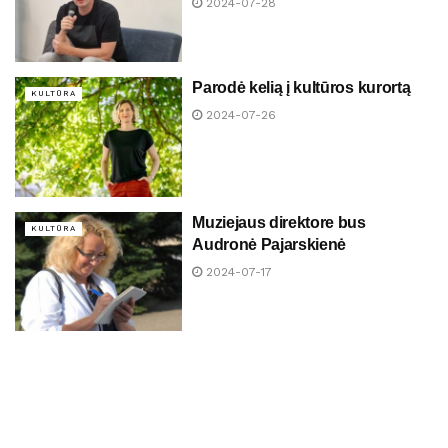
2024-07-28
Parodė kelią į kultūros kurortą
KULTŪRA
2024-07-26
Muziejaus direktore bus
KULTŪRA
Audronė Pajarskienė
2024-07-17