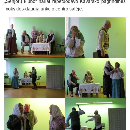
„Senjorų klubo“ nariai repetuodavo Kavarsko pagrindinės
mokyklos-daugiafunkcio centro salėje.