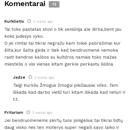
Komentarai
13
Kurklietis
2 metai ago
Tai toks pastatas stovi o tik seniūnija ale dirba,bent jau
koks judesys vyko.
O jei rimtai tai tikrai negražu kam tokie pabrėžimai kur
šilta,kur šalta gėda ir tiek kad bendruomenė nemoka
rasti bendros kalbos su kultūros namais toks mažas
miestelis o visi vienas kitam gerkle perkastu liūdna
Jadze
2 metai ago
Taigi Kurkliu Žmogus žmogui pikčiausiai vilko. Tam
iškada kad darbo vietū turi kitam iškada kad neturi ir
t.t.
Pritariam
2 metai ago
Jei bendruomenėms skirtų tuos pinigėlius tai tikrai būtų
daug visko nes ten moterys super negaili savo laiko ir