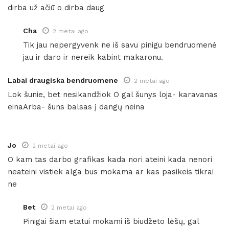
dirba už ačiū o dirba daug
Cha
2 metai ago
Tik jau nepergyvenk ne iš savu pinigu bendruomenė
jau ir daro ir nereik kabint makaronu.
Labai draugiska bendruomene
2 metai ago
Lok šunie, bet nesikandžiok O gal šunys loja- karavanas
einaArba- šuns balsas į dangų neina
Jo
2 metai ago
O kam tas darbo grafikas kada nori ateini kada nenori
neateini vistiek alga bus mokama ar kas pasikeis tikrai
ne
Bet
2 metai ago
Pinigai šiam etatui mokami iš biudžeto lėšų, gal