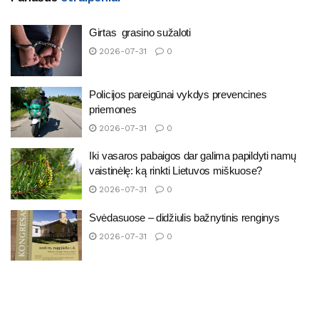
Girtas grasino sužaloti
2026-07-31
0
Policijos pareigūnai vykdys prevencines
priemones
2026-07-31
0
Iki vasaros pabaigos dar galima papildyti namų
vaistinėlę: ką rinkti Lietuvos miškuose?
2026-07-31
0
Svėdasuose – didžiulis bažnytinis renginys
2026-07-31
0