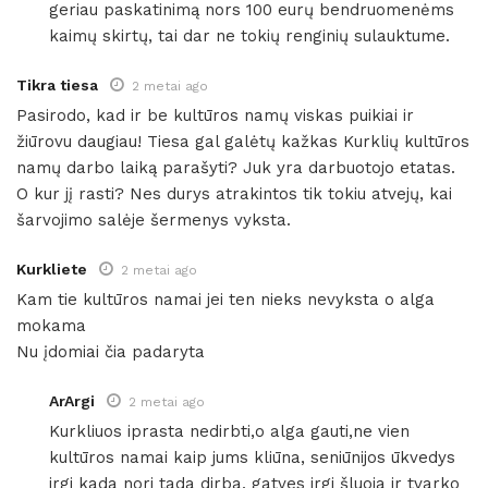
geriau paskatinimą nors 100 eurų bendruomenėms
kaimų skirtų, tai dar ne tokių renginių sulauktume.
Tikra tiesa
2 metai ago
Pasirodo, kad ir be kultūros namų viskas puikiai ir
žiūrovu daugiau! Tiesa gal galėtų kažkas Kurklių kultūros
namų darbo laiką parašyti? Juk yra darbuotojo etatas.
O kur jį rasti? Nes durys atrakintos tik tokiu atvejų, kai
šarvojimo salėje šermenys vyksta.
Kurkliete
2 metai ago
Kam tie kultūros namai jei ten nieks nevyksta o alga
mokama
Nu įdomiai čia padaryta
ArArgi
2 metai ago
Kurkliuos iprasta nedirbti,o alga gauti,ne vien
kultūros namai kaip jums kliūna, seniūnijos ūkvedys
irgi kada nori tada dirba, gatves irgi šluoja ir tvarko