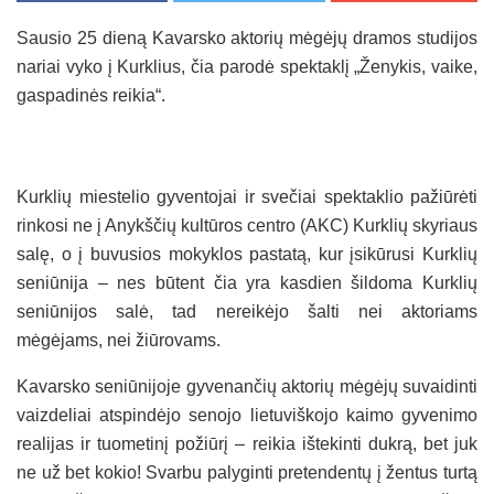
Sausio 25 dieną Kavarsko aktorių mėgėjų dramos studijos
nariai vyko į Kurklius, čia parodė spektaklį „Ženykis, vaike,
gaspadinės reikia“.
Kurklių miestelio gyventojai ir svečiai spektaklio pažiūrėti
rinkosi ne į Anykščių kultūros centro (AKC) Kurklių skyriaus
salę, o į buvusios mokyklos pastatą, kur įsikūrusi Kurklių
seniūnija – nes būtent čia yra kasdien šildoma Kurklių
seniūnijos salė, tad nereikėjo šalti nei aktoriams
mėgėjams, nei žiūrovams.
Kavarsko seniūnijoje gyvenančių aktorių mėgėjų suvaidinti
vaizdeliai atspindėjo senojo lietuviškojo kaimo gyvenimo
realijas ir tuometinį požiūrį – reikia ištekinti dukrą, bet juk
ne už bet kokio! Svarbu palyginti pretendentų į žentus turtą