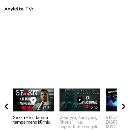
Anykšta TV:
17:50
12:32
Se7en – kai tamsa
„Septynių Karalysčių
5 MOKSLINIA
tampa meno kūriniu
Riteris" – kai
EKSPERIMEN
paprastumas nugali
KURIE SUKRĖT