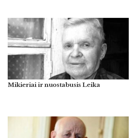
Mikieriai ir nuostabusis Leika