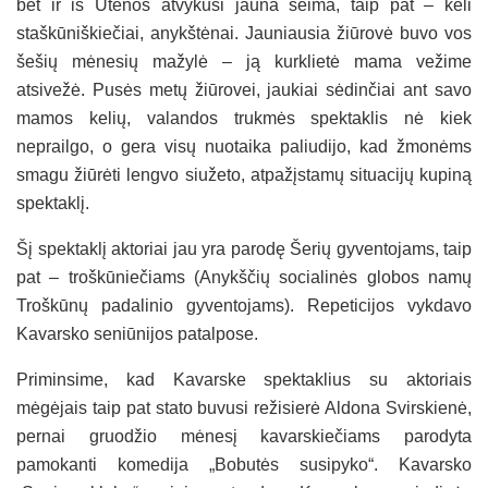
bet ir iš Utenos atvykusi jauna šeima, taip pat – keli
staškūniškiečiai, anykštėnai. Jauniausia žiūrovė buvo vos
šešių mėnesių mažylė – ją kurklietė mama vežime
atsivežė. Pusės metų žiūrovei, jaukiai sėdinčiai ant savo
mamos kelių, valandos trukmės spektaklis nė kiek
neprailgo, o gera visų nuotaika paliudijo, kad žmonėms
smagu žiūrėti lengvo siužeto, atpažįstamų situacijų kupiną
spektaklį.
Šį spektaklį aktoriai jau yra parodę Šerių gyventojams, taip
pat – troškūniečiams (Anykščių socialinės globos namų
Troškūnų padalinio gyventojams). Repeticijos vykdavo
Kavarsko seniūnijos patalpose.
Priminsime, kad Kavarske spektaklius su aktoriais
mėgėjais taip pat stato buvusi režisierė Aldona Svirskienė,
pernai gruodžio mėnesį kavarskiečiams parodyta
pamokanti komedija „Bobutės susipyko“. Kavarsko