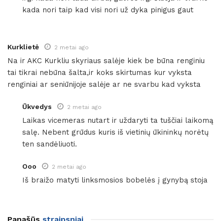
kada nori taip kad visi nori už dyka pinigus gaut
Kurklietė
2 metai ago
Na ir AKC Kurkliu skyriaus salėje kiek be būna renginiu
tai tikrai nebūna šalta,ir koks skirtumas kur vyksta
renginiai ar seniūnijoje salėje ar ne svarbu kad vyksta
Ūkvedys
2 metai ago
Laikas vicemeras nutart ir uždaryti ta tuščiai laikomą
salę. Nebent grūdus kuris iš vietinių ūkininkų norėtų
ten sandėliuoti.
Ooo
2 metai ago
Iš braižo matyti linksmosios bobelės į gynybą stoja
Panašūs
straipsniai