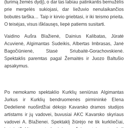
(turimą žemės dydį), o dar tas labiau patinkantis bernužėlis
prie mergelės sukiojasi, dar liežuvio nenulaikančios
bobutės tarška… Taip ir kirvio griebtasi, ir iki teismo prieita.
O teisėjas, visus išklausęs, liepė patiems susitarti.
Vaidino Aušra Blažienė, Dainius Kalibatas, Jūratė
Acuvienė, Algimantas Sudeikis, Albertas Imbrasas, Janė
Bagočiūnienė, Stasė Sriubaitė-Gorachovskienė.
Spektaklis paremtas pagal Žemaitės ir Juozo Baltušio
apsakymus.
Po nemokamo spektaklio Kurklių seniūnas Algimantas
Jurkus ir Kurklių bendruomenės pirmininkė Elena
Dedelienė nuoširdžiai dėkojo Kavarsko dramos studijos
artistams ir jų vadovei, buvusiai AKC Kavarsko skyriaus
vadovei A. Blažienei. Spektaklį žiūrėjo ne tik kurkliečiai,