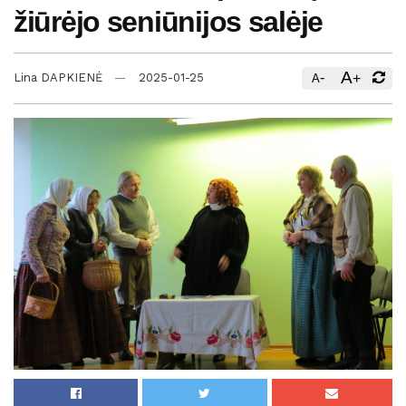
žiūrėjo seniūnijos salėje
A
-
+
Lina DAPKIENĖ
2025-01-25
A