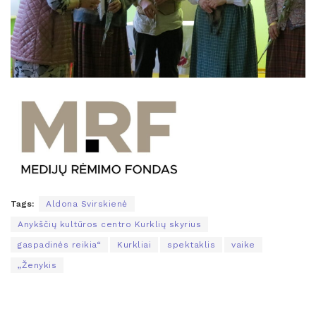
Tags:
Aldona Svirskienė
Anykščių kultūros centro Kurklių skyrius
gaspadinės reikia“
Kurkliai
spektaklis
vaike
„Ženykis