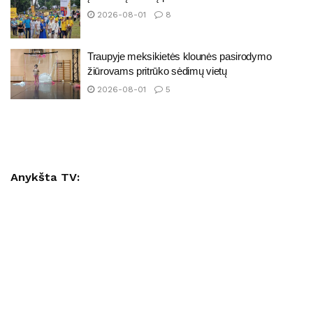
2026-08-01
8
Traupyje meksikietės klounės pasirodymo
žiūrovams pritrūko sėdimų vietų
2026-08-01
5
Anykšta TV: