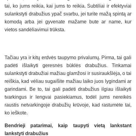
tai, ko jums reikia, kai jums to reikia. Subtiliai ir efektyviai
sulankstyti drabužius ypač svarbu, jei turite mažą spintą ar
komodą arba jei gyvenate mažame bute ar name, kur
vietos sandėliavimui trūksta.
Tačiau yra ir kitų erdvės taupymo privalumų. Pirma, tai gali
padėti išlaikyti geresnės būklės drabužius. Tinkamai
sulankstyti drabužiai mažiau glamžosi ir susiraukšlėja, o tai
reiškia, kad vėliau sugaišite mažiau laiko juos lygindami ar
garindami. Be to, tai gali padėti drabužius ilgiau išlaikyti
tvarkingus ir lengvai pasiekiamus, todėl jums nereikės
raustis netvarkingoje drabužių krūvoje, kad rastumėte tai,
ko ieškote.
Bendrieji patarimai, kaip taupyti vietą lankstant
lankstyti drabužius