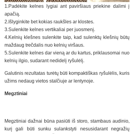
1.Padėkite kelnes lygiai ant paviršiaus priekine dalimi į
apačią.
2.Išlyginkite bet kokias raukšles ar klostes.
3.Sulenkite kelnes vertikaliai per juosmenį.
4.Kelnių klešnes sulenkite taip, kad sulenktų klešnių būtų
maždaug trečdalis nuo kelnių viršaus.
5.Sulenkite kelnes dar vieną ar du kartus, priklausomai nuo
kelnių ilgio, sudarant nedidelį ryšulėlį.
Galutinis rezultatas turėtų būti kompaktiškas ryšulėlis, kuris
užims nedaug vietos stalčiuje ar lentynoje.
Megztiniai
Megztiniai dažnai būna pasiūti iš storo, stambaus audinio,
kurį gali būti sunku sulankstyti nesusidarant negražių