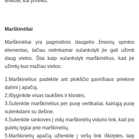
ieškote, kai prireiks.
Marškinėliai
Marškinėliai yra pagrindinis daugelio žmonių spintos
elementas, tačiau netinkamai sulankstyti jie gali užimti
daug vietos. Štai kaip sulankstyti marškinėlius, kad jie
užimtų kuo mažiau vietos:
1.Marškinėlius padėkite ant plokščio paviršiaus priekine
dalimi į apačią.
2.Išlyginkite visas raukšles ir klostes.
3.Sulenkite marškinėlius per pusę vertikaliai, kairiąją pusę
sulenkdami su dešine.
4.Sulenkite rankoves į vidų marškinėlių vidurio link, kad jos
gulėtų lygiai prie marškinėlių.
5.Marškinėlių apačią užlenkite į viršų link iškirptės, taip