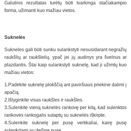
Galutinis rezultatas turėtų būti tvarkinga stačiakampio
forma, užimanti kuo mažiau vietos.
Suknelės
Sukneles gali būti sunku sulankstyti nesusidarant negražių
raukšlių ar raukšlelių, ypač jei jų audinys yra švelnus ar
plazdantis. Štai kaip sulankstyti suknelę, kad ji užimtų kuo
mažiau vietos:
1.Padėkite suknelę plokščią ant paviršiaus priekine dalimi į
apačią.
2.Išlyginkite visas raukšles ir raukšles.
3.Sulenkite vieną suknelės rankovę per kitą, kad sulenktos
rankovės rankogalis sutaptų su suknelės iškirpte.
4.Sulenkite suknelę per pusę vertikaliai, kairę pusę
sulenkdami su dešine puse.