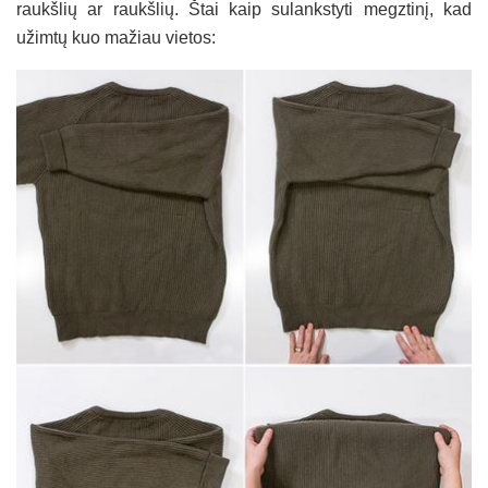
raukšlių ar raukšlių. Štai kaip sulankstyti megztinį, kad
užimtų kuo mažiau vietos: