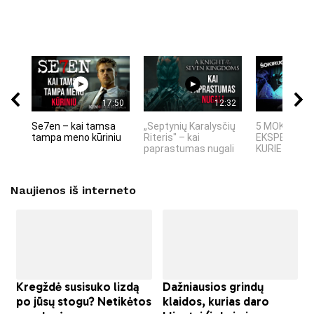
17:50
12:32
Se7en – kai tamsa
„Septynių Karalysčių
5 MOKSLINIA
tampa meno kūriniu
Riteris" – kai
EKSPERIMEN
paprastumas nugali
KURIE SUKRĖT
Naujienos iš interneto