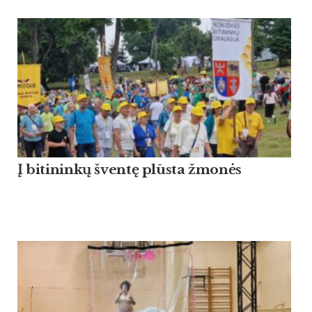
Į bitininkų šventę plūsta žmonės