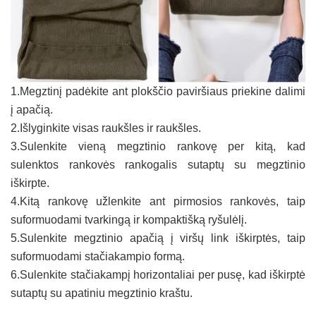
1.Megztinį padėkite ant plokščio paviršiaus priekine dalimi
į apačią.
2.Išlyginkite visas raukšles ir raukšles.
3.Sulenkite vieną megztinio rankovę per kitą, kad
sulenktos rankovės rankogalis sutaptų su megztinio
iškirpte.
4.Kitą rankovę užlenkite ant pirmosios rankovės, taip
suformuodami tvarkingą ir kompaktišką ryšulėlį.
5.Sulenkite megztinio apačią į viršų link iškirptės, taip
suformuodami stačiakampio formą.
6.Sulenkite stačiakampį horizontaliai per pusę, kad iškirptė
sutaptų su apatiniu megztinio kraštu.