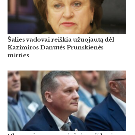
Šalies vadovai reiškia užuojautą dėl
Kazimiros Danutės Prunskienės
mirties