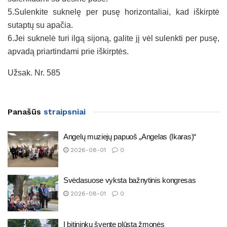
5.Sulenkite suknelę per pusę horizontaliai, kad iškirptė
sutaptų su apačia.
6.Jei suknelė turi ilgą sijoną, galite jį vėl sulenkti per pusę,
apvadą priartindami prie iškirptės.
Užsak. Nr. 585
Panašūs
straipsniai
Angelų muziejų papuoš „Angelas (Ikaras)“
2026-08-01
0
Svėdasuose vyksta bažnytinis kongresas
2026-08-01
0
Į bitininkų šventę plūsta žmonės