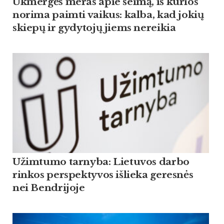
Ukmergės meras apie šeimą, iš kurios
norima paimti vaikus: kalba, kad jokių
skiepų ir gydytojų jiems nereikia
Užimtumo tarnyba: Lietuvos darbo
rinkos perspektyvos išlieka geresnės
nei Bendrijoje