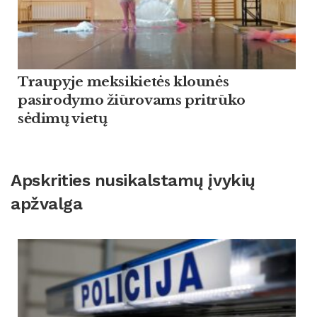
Traupyje meksikietės klounės
pasirodymo žiūrovams pritrūko
sėdimų vietų
Apskrities nusikalstamų įvykių
apžvalga