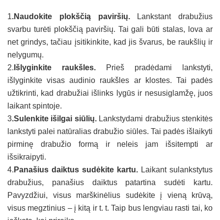
1
.Naudokite plokščią paviršių.
Lankstant drabužius
svarbu turėti plokščią paviršių. Tai gali būti stalas, lova ar
net grindys, tačiau įsitikinkite, kad jis švarus, be raukšlių ir
nelygumų.
2.
Išlyginkite raukšles.
Prieš pradėdami lankstyti,
išlyginkite visas audinio raukšles ar klostes. Tai padės
užtikrinti, kad drabužiai išlinks lygūs ir nesusiglamžę, juos
laikant spintoje.
3
.Sulenkite išilgai siūlių.
Lankstydami drabužius stenkitės
lankstyti palei natūralias drabužio siūles. Tai padės išlaikyti
pirminę drabužio formą ir neleis jam išsitempti ar
išsikraipyti.
4.
Panašius daiktus sudėkite kartu.
Laikant sulankstytus
drabužius, panašius daiktus patartina sudėti kartu.
Pavyzdžiui, visus marškinėlius sudėkite į vieną krūvą,
visus megztinius – į kitą ir t. t. Taip bus lengviau rasti tai, ko