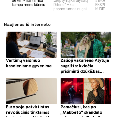
Se7en – kai tamsa
„Septynių Karalysčių
5 MOKSLINIA
tampa meno kūriniu
Riteris" – kai
EKSPERIMEN
paprastumas nugali
KURIE SUKRĖT
Naujienos iš interneto