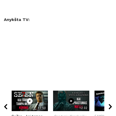
Anykšta TV:
17:50
12:32