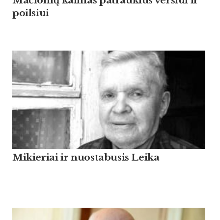
Mačionių kaimas patrauklus verslui ir
poilsiui
Mikieriai ir nuostabusis Leika