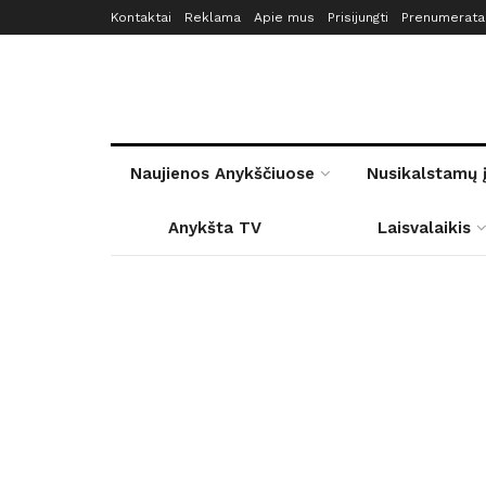
Kontaktai
Reklama
Apie mus
Prisijungti
Prenumerata
Naujienos Anykščiuose
Nusikalstamų 
Anykšta TV
Laisvalaikis