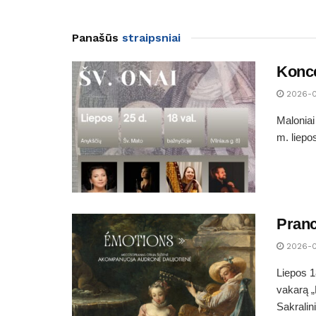
Panašūs
straipsniai
Konc
2026-0
Maloniai
m. liepo
Pranc
2026-0
Liepos 1
vakarą „
Sakralin