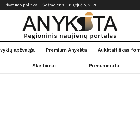
Privatumo politika
Šeštadienis, 1 rugpjūčio, 2026
įvykių apžvalga
Premium Anykšta
Aukštaitiškas fo
Skelbimai
Prenumerata