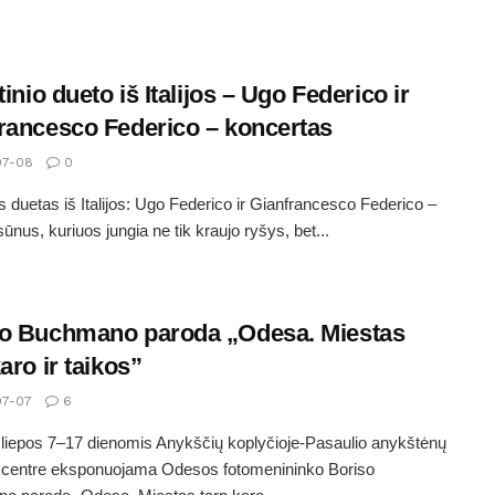
tinio dueto iš Italijos – Ugo Federico ir
rancesco Federico – koncertas
7-08
0
nis duetas iš Italijos: Ugo Federico ir Gianfrancesco Federico –
sūnus, kuriuos jungia ne tik kraujo ryšys, bet...
o Buchmano paroda „Odesa. Miestas
aro ir taikos”
7-07
6
liepos 7–17 dienomis Anykščių koplyčioje-Pasaulio anykštėnų
 centre eksponuojama Odesos fotomenininko Boriso