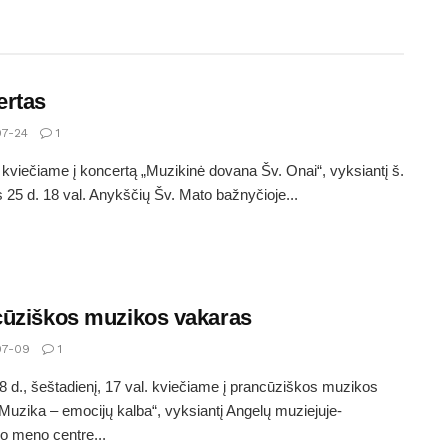
ertas
7-24
1
 kviečiame į koncertą „Muzikinė dovana Šv. Onai“, vyksiantį š.
s 25 d. 18 val. Anykščių Šv. Mato bažnyčioje...
ūziškos muzikos vakaras
7-09
1
8 d., šeštadienį, 17 val. kviečiame į prancūziškos muzikos
Muzika – emocijų kalba“, vyksiantį Angelų muziejuje-
io meno centre...