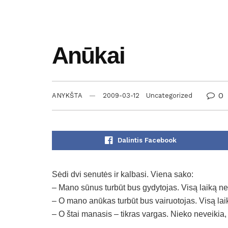
Anūkai
0
ANYKŠTA
2009-03-12
Uncategorized
Dalintis Facebook
Sėdi dvi senutės ir kalbasi. Viena sako:
– Mano sūnus turbūt bus gydytojas. Visą laiką neš
– O mano anūkas turbūt bus vairuotojas. Visą lai
– O štai manasis – tikras vargas. Nieko neveikia,