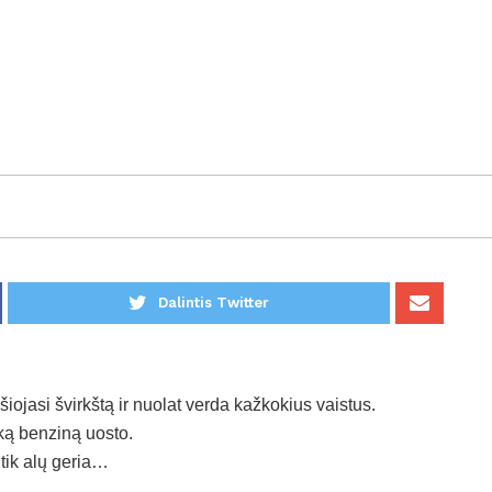
Dalintis Twitter
iojasi švirkštą ir nuolat verda kažkokius vaistus.
ką benziną uosto.
 tik alų geria…