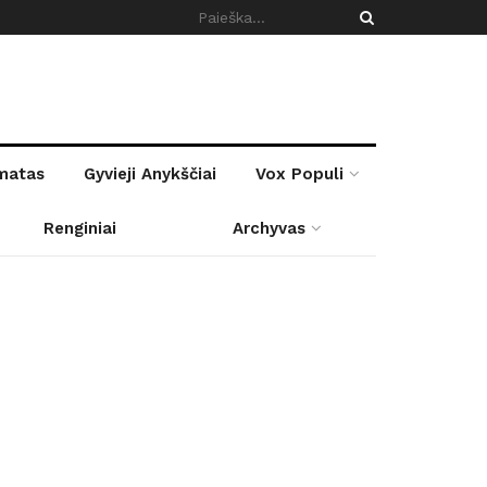
rmatas
Gyvieji Anykščiai
Vox Populi
Renginiai
Archyvas