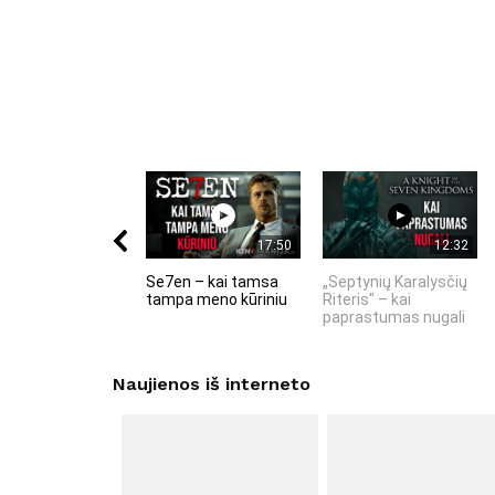
17:50
12:32
Se7en – kai tamsa
„Septynių Karalysčių
tampa meno kūriniu
Riteris" – kai
paprastumas nugali
Naujienos iš interneto