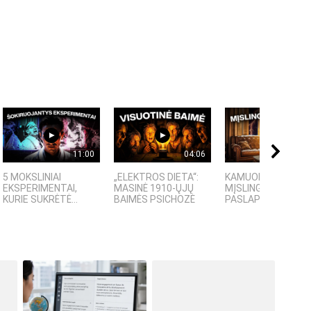
11:00
04:06
09:
5 MOKSLINIAI
„ELEKTROS DIETA“:
KAMUOLINIS ŽAIBA
EKSPERIMENTAI,
MASINĖ 1910-ŲJŲ
MĮSLINGA GAMTOS
KURIE SUKRĖTĖ...
BAIMĖS PSICHOZĖ
PASLAPTIS