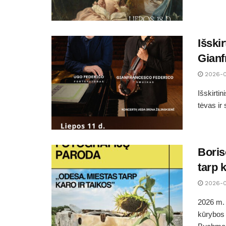
Išskir
Gianf
2026-0
Išskirti
tėvas ir 
Boris
tarp k
2026-0
2026 m. 
kūrybos