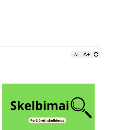
-
A
+
A