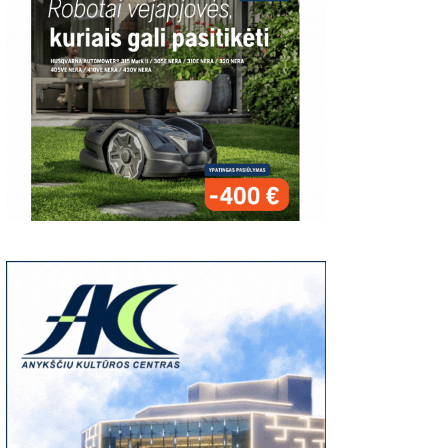
00
06:37
03:19
S:
Giedriaus Šiukščiaus
Latavėnai: pasaulio
Traupis 2 vide
atsiliepimas
lietuvių vyskupo
tėviškė