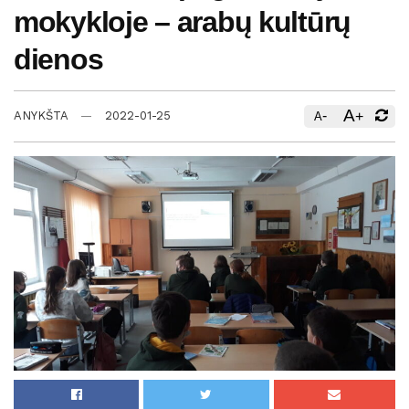
mokykloje – arabų kultūrų
dienos
A
-
+
ANYKŠTA
2022-01-25
A