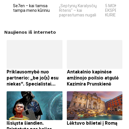
Se7en – kai tamsa
„Septynių Karalysčių
5 MOKSLINIA
tampa meno kūriniu
Riteris" – kai
EKSPERIMEN
paprastumas nugali
KURIE SUKRĖT
Naujienos iš interneto