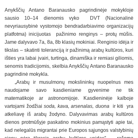
Anykščių Antano Baranausko pagrindinėje mokykloje
sausio 10–14 dienomis vyko DVT (Nacionalinė
nevyriausybinė vystomojo bendradarbiavimo organizacijų
platfotma) inicijuotas pažinimo renginys – protų mūšis.
Jame dalyvavo 7a, 8a, 8b klasių mokiniai. Renginio idėja ir
tikslas – skatinti toleranciją ir pažinimą arabų kultūros, kuri
išties yra labai įvairi, turtinga, dinamiška ir remiasi giliomis,
senomis tradicijomis, skelbia Anykščių Antano Baranausko
pagrindinė mokykla.
„Arabų ir musulmonų mokslininkų nuopelnus mes
naudojame savo kasdieniame gyvenime ne tik
matematikoje ar astronomijoje. Kasdieninėje kalboje
vartojami žodžiai
soda, kava,
arsenalas, duona
ir kiti yra
atkeliavę iš arabų žodyno. Dalyvavimas arabų kultūros
dienos protmūšyje paskatino mokinius pamąstyti apie tai,
kad nelegalūs migrantai prie Europos sąjungos valstybinių