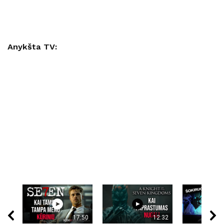
Anykšta TV:
17:50
12:32