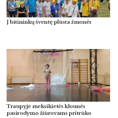
Į bitininkų šventę plūsta žmonės
Traupyje meksikietės klounės
pasirodymo žiūrovams pritrūko