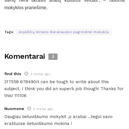
sienų nėra tikrasis arabų kultūros veidas”, – rašoma
mokyklos pranešime.
Tags:
Anykščių Antano Baranausko pagrindinė mokykla
Komentarai
2
find this
3 metai ago
317558 678490It can be tough to write about this
subject. I think you did an superb job though! Thanks for
this! 111106
Nuomone
5 metai ago
Daugiau lietuviškumo mokykit ,o arabai …tegul savo
kraštuose lietuviškumo mokina !