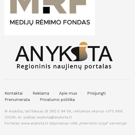
Kontaktai
Reklama
Apie mus
Prisijungti
Prenumerata
Privatumo politika
© Anykšta, tel/faksas (8 381) 5 94 58, reklamos skyrius +370 686
33036, el. paštas anyksta@anyksta.lt
Portalas www.anyksta.lt talpinamas UAB „Interneto vizija“ serveryje