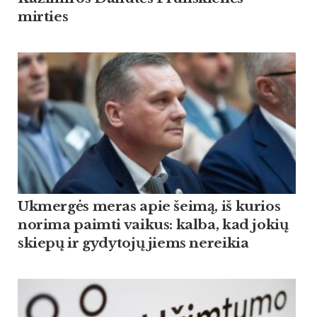
mirties
Ukmergės meras apie šeimą, iš kurios
norima paimti vaikus: kalba, kad jokių
skiepų ir gydytojų jiems nereikia