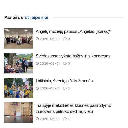
Panašūs
straipsniai
Angelų muziejų papuoš „Angelas (Ikaras)“
2026-08-01
0
Svėdasuose vyksta bažnytinis kongresas
2026-08-01
0
Į bitininkų šventę plūsta žmonės
2026-08-01
2
Traupyje meksikietės klounės pasirodymo
žiūrovams pritrūko sėdimų vietų
2026-08-01
4