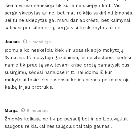
išeina viruso nenešioja tik kurie ne skiepyti kalti. Visi
serga skiepytas ar ne, bet mat reikėjo sukiršinti žmonės.
Jei tu ne skiepytas gal maru dar apkrėsti, bet kaimynai
salinasi per kilometrą, serga visi tu skiepytas ar ne.
Joaaaa
5 metai ago
Įdomu a ko neskelbia kiek 7ir 8pasiskiepijo mokytojų
3vakcina. Iš mokytojų gazdinimai, jei nesitestuosit sėdėsi
namie tik praeitą sav, tevam knise protą pamatysit bus
susirgimų, sėdėsi namuose ir tt. Tai įdomu iš kur
mokytojai tokie ekstrasensai kelios dienos po mokytojų
kalbų ir jau protrūkis.
Marija
5 metai ago
Žmonės keliauja ne tik po pasaulį,bet ir po Lietuvą.Juk
saugotis reikia.Kai nesisaugo,už tai taip gaunasi.