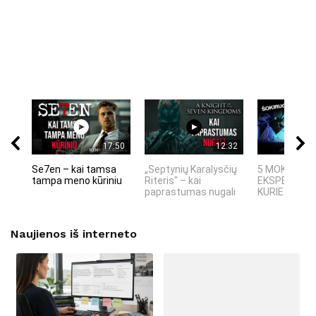
17:50
12:32
Se7en – kai tamsa
„Septynių Karalysčių
5 MOKSLINIA
tampa meno kūriniu
Riteris" – kai
EKSPERIMEN
paprastumas nugali
KURIE SUKRĖT
Naujienos iš interneto