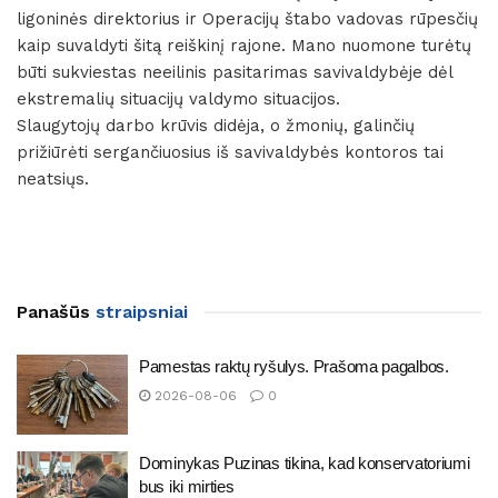
ligoninės direktorius ir Operacijų štabo vadovas rūpesčių
kaip suvaldyti šitą reiškinį rajone. Mano nuomone turėtų
būti sukviestas neeilinis pasitarimas savivaldybėje dėl
ekstremalių situacijų valdymo situacijos.
Slaugytojų darbo krūvis didėja, o žmonių, galinčių
prižiūrėti sergančiuosius iš savivaldybės kontoros tai
neatsiųs.
Panašūs
straipsniai
Pamestas raktų ryšulys. Prašoma pagalbos.
2026-08-06
0
Dominykas Puzinas tikina, kad konservatoriumi
bus iki mirties