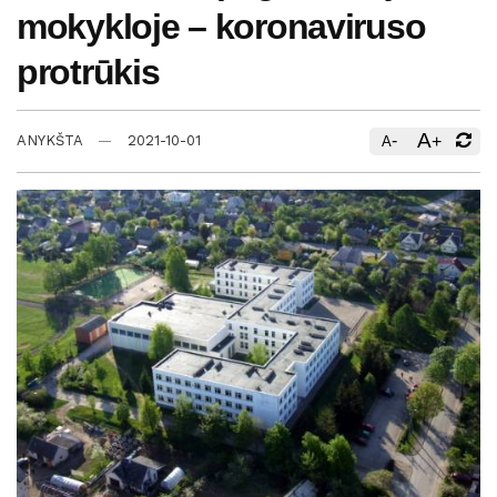
mokykloje – koronaviruso
protrūkis
A
-
+
ANYKŠTA
2021-10-01
A