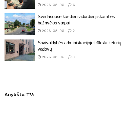
2026-08-06
6
Svėdasuose kasdien vidurdienį skambės
bažnyčios varpai
2026-08-06
2
Savivaldybės administracijoje trūksta keturių
vadovų
2026-08-06
3
Anykšta TV: