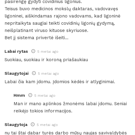
pasirengę gydyti covidinius ligonius.
Teisus buvo medicinos mokslų daktaras, vadovavęs
ligoninei, aiškindamas rajono vadovams, kad ligoninė
nepritaikyta saugiai teikti covidinių ligonių gydymą,
neišplatinant viruso kituose skyriuose.
Bet jį sistema privertė išeiti…
Labai rytas
5 metai ago
Suokiau, suokiau ir koroną priašaukiau
Slaugytojai
5 metai ago
Labai čia kam įdomu. Įdomios kėdės ir atlyginimai.
Hmm
5 metai ago
Man ir mano aplinkos žmonėms labai įdomu. Seniai
reikėjo tokios informacijos.
Slaugytoja
5 metai ago
nu tai štai dabar turės darbo mūsų naujas savivaldybės