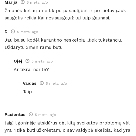
Marija
5 metai ago
Žmonės keliauja ne tik po pasaulį,bet ir po Lietuvą.Juk
saugotis reikia.Kai nesisaugo,už tai taip gaunasi.
D
5 metai ago
Jau baisu kodėl karantino neskelbia ..tiek tukstanciu.
Uždarytu 3mėn ramu butu
Ojej
5 metai ago
Ar tikrai norite?
Vaidas
5 metai ago
Taip
Pacientas
5 metai ago
taigi ligoninėje atsidūrus dėl kitų sveikatos problemų vėl
yra rizika būti užkrėstam, o savivaldybė skelbia, kad yra