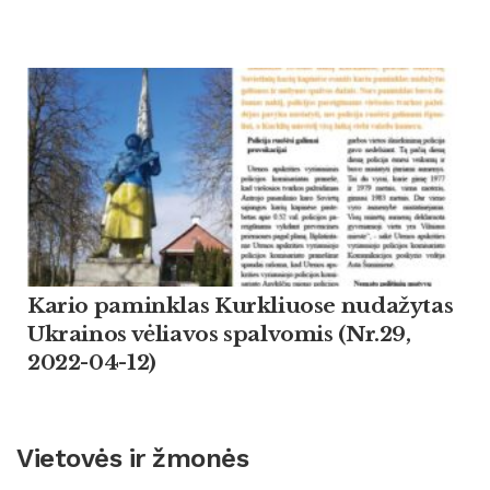
Kario paminklas Kurkliuose nudažytas
Ukrainos vėliavos spalvomis (Nr.29,
2022-04-12)
Vietovės ir žmonės