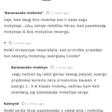
"Baranausko mokiniui"
5 metai ago
Vaje, kiek daug žino mokiniai kuo ir kada sega
mokytojai…Jūsų vietoje nebūčiau tikras, kad pasiskiepiję
mokytojai iš šios mokyklos neserga.
?
5 metai ago
Kodėl straipsnyje neparašyta, kad protrūkis prasidėjo
nuo skiepytų mokytojų, susirgusių Covidu?
Baranausko mokinys
5 metai ago
Jeigu nežinot ką rašot geriau tiesiog patylėt, susirgo
pradinukai kuriems nera privalomos kaukės, ir
susirgo 2 , 5-8 klasės mokinių, nežinau kam kelt
skandalą, jog pasiskiepija mokytojai serga.
Kaimynė
5 metai ago
Kodėl serga tėvai pasiskiepijas o vaikai eina į mokyklą,