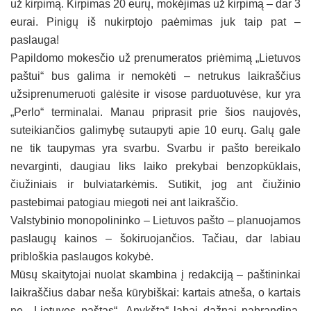
už kirpimą. Kirpimas 20 eurų, mokėjimas už kirpimą – dar 3
eurai. Pinigų iš nukirptojo paėmimas juk taip pat –
paslauga!
Papildomo mokesčio už prenumeratos priėmimą „Lietuvos
paštui“ bus galima ir nemokėti – netrukus laikraščius
užsiprenumeruoti galėsite ir visose parduotuvėse, kur yra
„Perlo“ terminalai. Manau priprasit prie šios naujovės,
suteikiančios galimybę sutaupyti apie 10 eurų. Galų gale
ne tik taupymas yra svarbu. Svarbu ir pašto bereikalo
nevarginti, daugiau liks laiko prekybai benzopkūklais,
čiužiniais ir bulviatarkėmis. Sutikit, jog ant čiužinio
pastebimai patogiau miegoti nei ant laikraščio.
Valstybinio monopolininko – Lietuvos pašto – planuojamos
paslaugų kainos – šokiruojančios. Tačiau, dar labiau
pribloškia paslaugos kokybė.
Mūsų skaitytojai nuolat skambina į redakciją – paštininkai
laikraščius dabar neša kūrybiškai: kartais atneša, o kartais
ne. „Lietuvos paštas“ „Anykštą“ labai dažnai pabrandina,