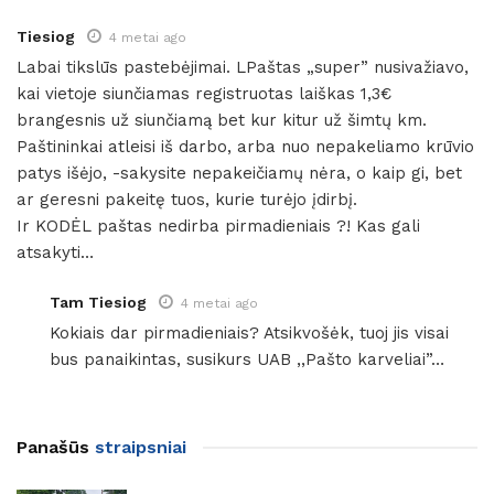
Tiesiog
4 metai ago
Labai tikslūs pastebėjimai. LPaštas „super” nusivažiavo,
kai vietoje siunčiamas registruotas laiškas 1,3€
brangesnis už siunčiamą bet kur kitur už šimtų km.
Paštininkai atleisi iš darbo, arba nuo nepakeliamo krūvio
patys išėjo, -sakysite nepakeičiamų nėra, o kaip gi, bet
ar geresni pakeitę tuos, kurie turėjo įdirbį.
Ir KODĖL paštas nedirba pirmadieniais ?! Kas gali
atsakyti…
Tam Tiesiog
4 metai ago
Kokiais dar pirmadieniais? Atsikvošėk, tuoj jis visai
bus panaikintas, susikurs UAB ,,Pašto karveliai”…
Panašūs
straipsniai