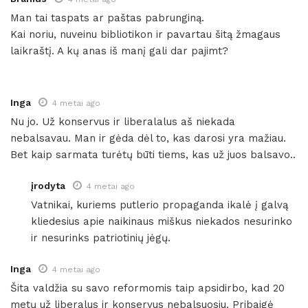
Man tai taspats ar paštas pabrunginą.
Kai noriu, nuveinu bibliotikon ir pavartau šitą žmagaus
laikraštį. A kų anas iš manį gali dar pajimt?
Inga
4 metai ago
Nu jo. Už konservus ir liberalalus aš niekada
nebalsavau. Man ir gėda dėl to, kas darosi yra mažiau.
Bet kaip sarmata turėtų būti tiems, kas už juos balsavo..
įrodyta
4 metai ago
Vatnikai, kuriems putlerio propaganda ikalė į galvą
kliedesius apie naikinaus miškus niekados nesurinko
ir nesurinks patriotinių jėgų.
Inga
4 metai ago
Šita valdžia su savo reformomis taip apsidirbo, kad 20
metų už liberalus ir konservus nebalsuosiu. Pribaigė