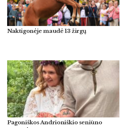
Naktigonėje maudė 13 žirgų
Pagoniškos Andrioniškio seniūno