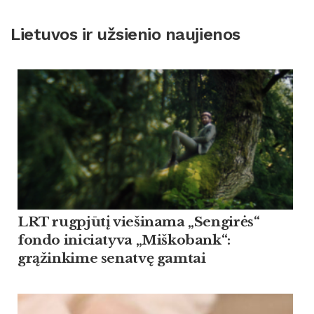
Lietuvos ir užsienio naujienos
LRT rugpjūtį viešinama „Sengirės“
fondo iniciatyva „Miškobank“:
grąžinkime senatvę gamtai