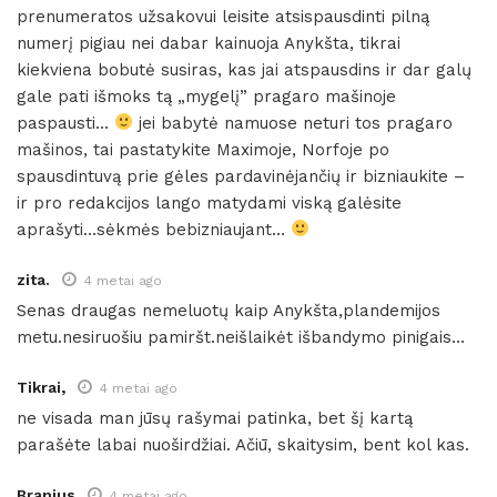
prenumeratos užsakovui leisite atsispausdinti pilną
numerį pigiau nei dabar kainuoja Anykšta, tikrai
kiekviena bobutė susiras, kas jai atspausdins ir dar galų
gale pati išmoks tą „mygelį” pragaro mašinoje
paspausti…
jei babytė namuose neturi tos pragaro
mašinos, tai pastatykite Maximoje, Norfoje po
spausdintuvą prie gėles pardavinėjančių ir bizniaukite –
ir pro redakcijos lango matydami viską galėsite
aprašyti…sėkmės bebizniaujant…
zita.
4 metai ago
Senas draugas nemeluotų kaip Anykšta,plandemijos
metu.nesiruošiu pamiršt.neišlaikėt išbandymo pinigais…
Tikrai,
4 metai ago
ne visada man jūsų rašymai patinka, bet šį kartą
parašėte labai nuoširdžiai. Ačiū, skaitysim, bent kol kas.
Branius
4 metai ago