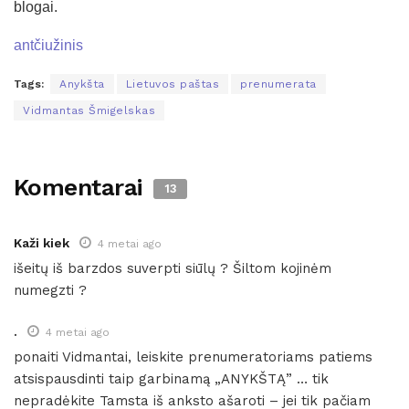
blogai.
antčiužinis
Tags:
Anykšta
Lietuvos paštas
prenumerata
Vidmantas Šmigelskas
Komentarai
13
Kaži kiek
4 metai ago
išeitų iš barzdos suverpti siūlų ? Šiltom kojinėm
numegzti ?
.
4 metai ago
ponaiti Vidmantai, leiskite prenumeratoriams patiems
atsispausdinti taip garbinamą „ANYKŠTĄ” … tik
nepradėkite Tamsta iš anksto ašaroti – jei tik pačiam