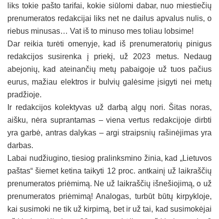
liks tokie pašto tarifai, kokie siūlomi dabar, nuo miestiečių
prenumeratos redakcijai liks net ne dailus apvalus nulis, o
riebus minusas… Vat iš to minuso mes toliau lobsime!
Dar reikia turėti omenyje, kad iš prenumeratorių pinigus
redakcijos susirenka į priekį, už 2023 metus. Nedaug
abejonių, kad ateinančių metų pabaigoje už tuos pačius
eurus, mažiau elektros ir bulvių galėsime įsigyti nei metų
pradžioje.
Ir redakcijos kolektyvas už darbą algų nori. Šitas noras,
aišku, nėra suprantamas – viena vertus redakcijoje dirbti
yra garbė, antras dalykas – argi straipsnių rašinėjimas yra
darbas.
Labai nudžiugino, tiesiog pralinksmino žinia, kad „Lietuvos
paštas“ šiemet ketina taikyti 12 proc. antkainį už laikraščių
prenumeratos priėmimą. Ne už laikraščių išnešiojimą, o už
prenumeratos priėmimą! Analogas, turbūt būtų kirpykloje,
kai susimoki ne tik už kirpimą, bet ir už tai, kad susimokėjai