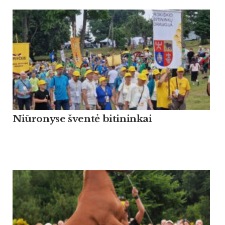
Niūronyse šventė bitininkai