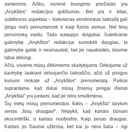
asmenims. Aišku, esminė brangimo priežastis yra
„Anykštos“ redakcijos gobšumas. Bet yra ir kitas,
subtilesnis aspektas – kiekvienas verslininkas laikraštį gali
(jeigu nori) prenumeruoti ir kaip fizinis asmuo. Net tėvų
pensininkų vardu. Tada sutaupys dvigubai. Suteikiame
galimybę „Anykštos“ redakcijai sumokėti daugiau, ta
galimybe galite ir nesinaudoti, bet jei naudositės, būsime
labai dėkingi.
Ačiū, visiems mūsų ištikimiems skaitytojams. Dėkojame už
kantrybę laukiant vėluojančio laikraščio, ačiū už pinigus
kuriuos mokate už „Anykštos“ prenumeratą. Puikiai
suprantame, kad daliai mūsų žmonių pinigai išleisti
„Anykštai” yra juntami, kad jie nėra smulkmena.
Šių metų mūsų prenumeratos šūkis – „Anykšta“ tarytum
senas Jūsų draugas!“. Nepykit, kad kartais būnam
ekscentriški, o kartais nuobodūs. Kaip senas draugas.
Kartais jis žiauriai užknisa, bet kai jo nėra šalia – irgi