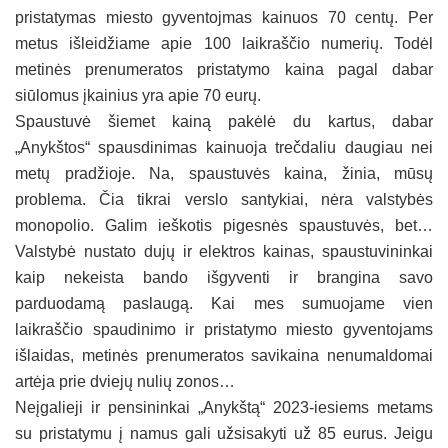
pristatymas miesto gyventojmas kainuos 70 centų. Per
metus išleidžiame apie 100 laikraščio numerių. Todėl
metinės prenumeratos pristatymo kaina pagal dabar
siūlomus įkainius yra apie 70 eurų.
Spaustuvė šiemet kainą pakėlė du kartus, dabar
„Anykštos“ spausdinimas kainuoja trečdaliu daugiau nei
metų pradžioje. Na, spaustuvės kaina, žinia, mūsų
problema. Čia tikrai verslo santykiai, nėra valstybės
monopolio. Galim ieškotis pigesnės spaustuvės, bet…
Valstybė nustato dujų ir elektros kainas, spaustuvininkai
kaip nekeista bando išgyventi ir brangina savo
parduodamą paslaugą. Kai mes sumuojame vien
laikraščio spaudinimo ir pristatymo miesto gyventojams
išlaidas, metinės prenumeratos savikaina nenumaldomai
artėja prie dviejų nulių zonos…
Neįgalieji ir pensininkai „Anykštą“ 2023-iesiems metams
su pristatymu į namus gali užsisakyti už 85 eurus. Jeigu