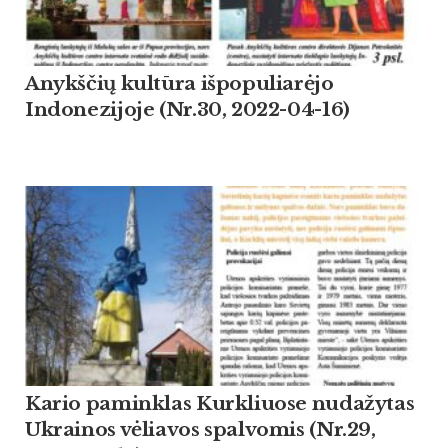
Anykščių kultūra išpopuliarėjo
Indonezijoje (Nr.30, 2022-04-16)
Kario paminklas Kurkliuose nudažytas
Ukrainos vėliavos spalvomis (Nr.29,