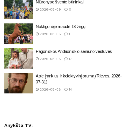
Niūronyse šventė bitininkai
2026-08-09
0
Naktigonėje maudė 13 žirgų
2026-08-08
1
Pagoniškos Andrioniškio seniūno vestuvės
2026-08-08
17
Apie įrankius ir kolektyvinį orumą (Rievės. 2026-
07-31)
2026-08-08
14
Anykšta TV: