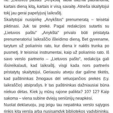
kartais dieną kitą, kartais ir visą savaitę. Atneša skaitytojui
tokį jau gerai papelyjusį laikraštį.
Skaitytojai nusipirkę „Anykštos“ prenumeratą – teisėtai
piktinasi. Juk tai prekė. Pagal redakcijos sutartis su
„Lietuvos paštu“ „Anykšta“ privalo būti pristatyta
prenumeratoriui laikraščio išleidimo dieną. Bet gyvename,
tarytum už poliarinio rato, kur diena ir naktis trunka po
pusmetį. Ir teisiniai instrumentai, kaip už poliarinio rato. Iš
savo verslo partnerio – „Lietuvos pašto“, redakcija gali
išsireikalauti, kad laikraštį, visgi kada nors partneris
pristatytų skaitytojui. Geriausiu atveju dar galime tikėtis,
kad paštininkas žmogaus dėl vėluojančios prekės (t.y.
laikraščio) atsiprašys. Ir tas paštininkas dažniausiai būna
niekuo dėtas. Kiek jų mūsų rajone palikta? 10? 12? Kaip
sakoma – viena subine dviejų seniūnijų neapkėsi.
Nuolat deklaruoju, jog jeigu tau nepatinka verslo sąlygos
rinkis kitą verslą arba nusisamdyk bibliotekos vadybininku.