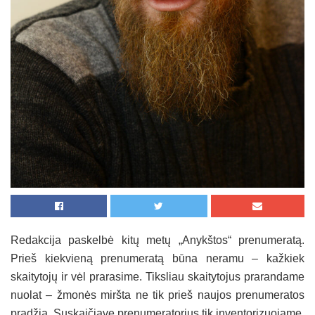
Redakcija paskelbė kitų metų „Anykštos“ prenumeratą.
Prieš kiekvieną prenumeratą būna neramu – kažkiek
skaitytojų ir vėl prarasime. Tiksliau skaitytojus prarandame
nuolat – žmonės miršta ne tik prieš naujos prenumeratos
pradžią. Suskaičiavę prenumeratorius tik inventorizuojame,