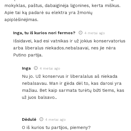
mokyklas, paštus, dabaiginėja ligonines, kerta miškus.
Apie tai ką padarė su elektra yra žmonių
apiplėšinėjimas.
Inga, tu iš kurios nori fermos?
4 metai ago
Išsidavei, kad esi vatnikas ir už jokius konservatorius
arba liberalus niekados.nebalsavai, nes jie nėra
Putino partija.
Inga
4 metai ago
Nu jo. Už konservus ir liberalalus aš niekada
nebalsavau. Man ir gėda dėl to, kas darosi yra
mažiau. Bet kaip sarmata turėtų būti tiems, kas
už juos balsavo..
Dėdulė
4 metai ago
O iš kurios tu partijos, piemeny?