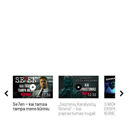
17:50
12:32
Se7en – kai tamsa
„Septynių Karalysčių
5 MOKSLINIA
tampa meno kūriniu
Riteris" – kai
EKSPERIMEN
paprastumas nugali
KURIE SUKRĖT