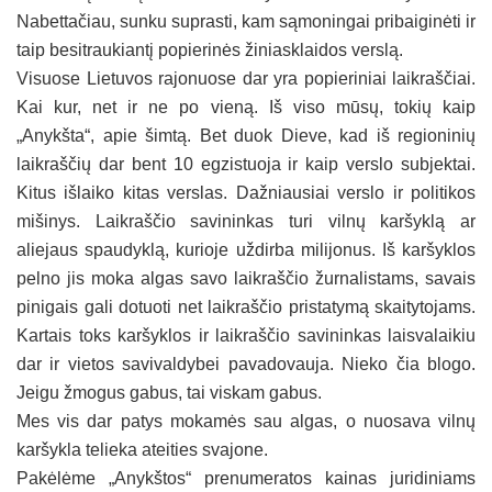
Nabettačiau, sunku suprasti, kam sąmoningai pribaiginėti ir
taip besitraukiantį popierinės žiniasklaidos verslą.
Visuose Lietuvos rajonuose dar yra popieriniai laikraščiai.
Kai kur, net ir ne po vieną. Iš viso mūsų, tokių kaip
„Anykšta“, apie šimtą. Bet duok Dieve, kad iš regioninių
laikraščių dar bent 10 egzistuoja ir kaip verslo subjektai.
Kitus išlaiko kitas verslas. Dažniausiai verslo ir politikos
mišinys. Laikraščio savininkas turi vilnų karšyklą ar
aliejaus spaudyklą, kurioje uždirba milijonus. Iš karšyklos
pelno jis moka algas savo laikraščio žurnalistams, savais
pinigais gali dotuoti net laikraščio pristatymą skaitytojams.
Kartais toks karšyklos ir laikraščio savininkas laisvalaikiu
dar ir vietos savivaldybei pavadovauja. Nieko čia blogo.
Jeigu žmogus gabus, tai viskam gabus.
Mes vis dar patys mokamės sau algas, o nuosava vilnų
karšykla telieka ateities svajone.
Pakėlėme „Anykštos“ prenumeratos kainas juridiniams