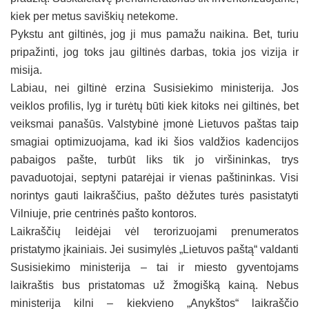
kiek per metus saviškių netekome.
Pykstu ant giltinės, jog ji mus pamažu naikina. Bet, turiu
pripažinti, jog toks jau giltinės darbas, tokia jos vizija ir
misija.
Labiau, nei giltinė erzina Susisiekimo ministerija. Jos
veiklos profilis, lyg ir turėtų būti kiek kitoks nei giltinės, bet
veiksmai panašūs. Valstybinė įmonė Lietuvos paštas taip
smagiai optimizuojama, kad iki šios valdžios kadencijos
pabaigos pašte, turbūt liks tik jo viršininkas, trys
pavaduotojai, septyni patarėjai ir vienas paštininkas. Visi
norintys gauti laikraščius, pašto dėžutes turės pasistatyti
Vilniuje, prie centrinės pašto kontoros.
Laikraščių leidėjai vėl terorizuojami prenumeratos
pristatymo įkainiais. Jei susimylės „Lietuvos paštą“ valdanti
Susisiekimo ministerija – tai ir miesto gyventojams
laikraštis bus pristatomas už žmogišką kainą. Nebus
ministerija kilni – kiekvieno „Anykštos“ laikraščio