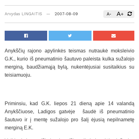
A
-
+
Arvydas LINGAITIS
2007-08-09
A
Anykščių rajono apylinkės teismas nutraukė moksleivio
G.K., kurio iš pneumatinio šautuvo paleista kulka sužalojo
merginą, baudžiamąją bylą, nukentėjusiai susitaikius su
teisiamuoju.
Priminsiu, kad G.K. liepos 21 dieną apie 14 valandą
Anykščiuose, Ladigos gatvėje
šaudė iš pneumatinio
šautuvo ir į mentę sužalojo pro šalį ėjusią nepilnametę
merginą E.K.