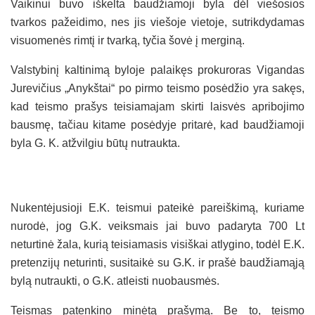
Vaikinui buvo iškelta baudžiamoji byla dėl viešosios
tvarkos pažeidimo, nes jis viešoje vietoje, sutrikdydamas
visuomenės rimtį ir tvarką, tyčia šovė į merginą.
Valstybinį kaltinimą byloje palaikęs prokuroras Vigandas
Jurevičius „Anykštai“ po pirmo teismo posėdžio yra sakęs,
kad teismo prašys teisiamajam skirti laisvės apribojimo
bausmę, tačiau kitame posėdyje pritarė, kad baudžiamoji
byla G. K. atžvilgiu būtų nutraukta.
Nukentėjusioji E.K. teismui pateikė pareiškimą, kuriame
nurodė, jog G.K. veiksmais jai buvo padaryta 700 Lt
neturtinė žala, kurią teisiamasis visiškai atlygino, todėl E.K.
pretenzijų neturinti, susitaikė su G.K. ir prašė baudžiamąją
bylą nutraukti, o G.K. atleisti nuobausmės.
Teismas patenkino minėtą prašymą. Be to, teismo