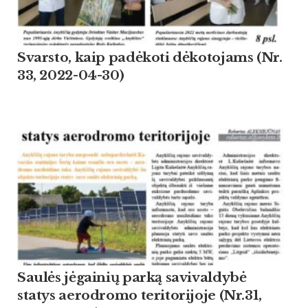
Svarsto, kaip padėkoti dėkotojams (Nr.
33, 2022-04-30)
Saulės jėgainių parką savivaldybė
statys aerodromo teritorijoje (Nr.31,