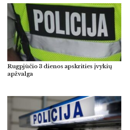
Rugpjūčio 3 dienos apskrities įvykių
apžvalga