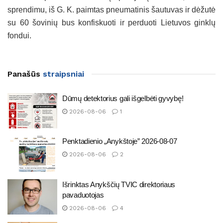
sprendimu, iš G. K. paimtas pneumatinis šautuvas ir dėžutė
su 60 šovinių bus konfiskuoti ir perduoti Lietuvos ginklų
fondui.
Panašūs
straipsniai
Dūmų detektorius gali išgelbėti gyvybę!
2026-08-06
1
Penktadienio „Anykštoje” 2026-08-07
2026-08-06
2
Išrinktas Anykščių TVIC direktoriaus
pavaduotojas
2026-08-06
4