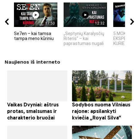
17:50
12:32
Se7en – kai tamsa
„Septynių Karalysčių
5 MOKSLINIA
tampa meno kūriniu
Riteris" – kai
EKSPERIMEN
paprastumas nugali
KURIE SUKRĖT
Naujienos iš interneto