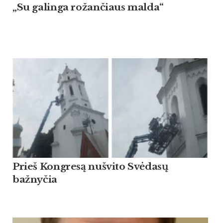
„Su galinga rožančiaus malda“
Prieš Kongresą nušvito Svėdasų
bažnyčia