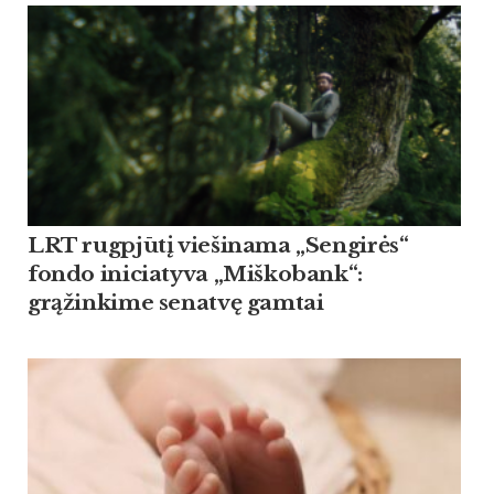
LRT rugpjūtį viešinama „Sengirės“
fondo iniciatyva „Miškobank“:
grąžinkime senatvę gamtai