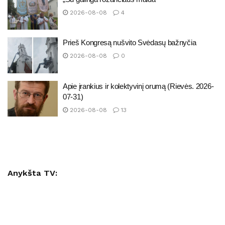
2026-08-08
4
Prieš Kongresą nušvito Svėdasų bažnyčia
2026-08-08
0
Apie įrankius ir kolektyvinį orumą (Rievės. 2026-
07-31)
2026-08-08
13
Anykšta TV: