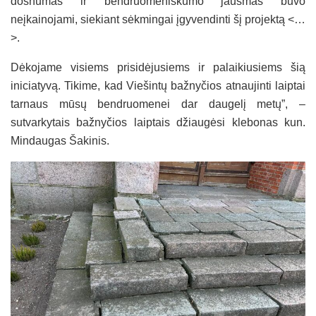
dosnumas ir bendruomeniškumo jausmas buvo
neįkainojami, siekiant sėkmingai įgyvendinti šį projektą <…
>.
Dėkojame visiems prisidėjusiems ir palaikiusiems šią
iniciatyvą. Tikime, kad Viešintų bažnyčios atnaujinti laiptai
tarnaus mūsų bendruomenei dar daugelį metų”, –
sutvarkytais bažnyčios laiptais džiaugėsi klebonas kun.
Mindaugas Šakinis.