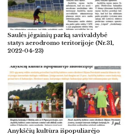
Saulės jėgainių parką savivaldybė
statys aerodromo teritorijoje (Nr.31,
2022-04-23)
Anykščių kultūra išpopuliarėjo