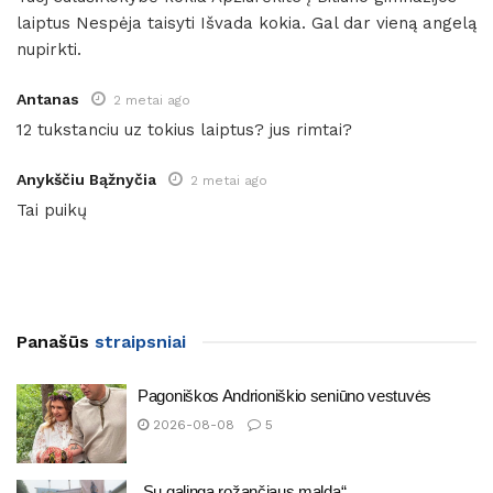
laiptus Nespėja taisyti Išvada kokia. Gal dar vieną angelą
nupirkti.
Antanas
2 metai ago
12 tukstanciu uz tokius laiptus? jus rimtai?
Anykščiu Bąžnyčia
2 metai ago
Tai puikų
Panašūs
straipsniai
Pagoniškos Andrioniškio seniūno vestuvės
2026-08-08
5
„Su galinga rožančiaus malda“