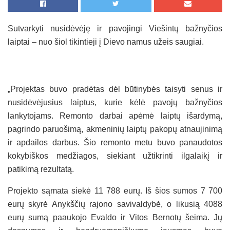
Sutvarkyti nusidėvėję ir pavojingi Viešintų bažnyčios
laiptai – nuo šiol tikintieji į Dievo namus užeis saugiai.
„Projektas buvo pradėtas dėl būtinybės taisyti senus ir
nusidėvėjusius laiptus, kurie kėlė pavojų bažnyčios
lankytojams. Remonto darbai apėmė laiptų išardymą,
pagrindo paruošimą, akmeninių laiptų pakopų atnaujinimą
ir apdailos darbus. Šio remonto metu buvo panaudotos
kokybiškos medžiagos, siekiant užtikrinti ilgalaikį ir
patikimą rezultatą.
Projekto sąmata siekė 11 788 eurų. Iš šios sumos 7 700
eurų skyrė Anykščių rajono savivaldybė, o likusią 4088
eurų sumą paaukojo Evaldo ir Vitos Bernotų šeima. Jų