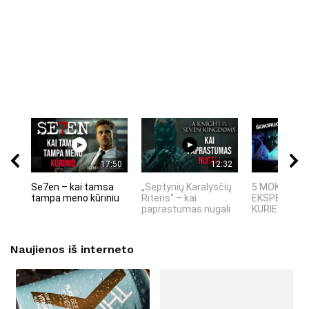
17:50
12:32
Se7en – kai tamsa
„Septynių Karalysčių
5 MOKSLINIA
tampa meno kūriniu
Riteris" – kai
EKSPERIMEN
paprastumas nugali
KURIE SUKRĖT
Naujienos iš interneto