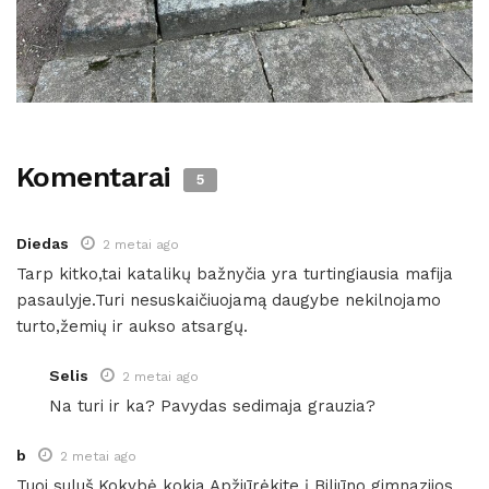
Komentarai
5
Diedas
2 metai ago
Tarp kitko,tai katalikų bažnyčia yra turtingiausia mafija
pasaulyje.Turi nesuskaičiuojamą daugybe nekilnojamo
turto,žemių ir aukso atsargų.
Selis
2 metai ago
Na turi ir ka? Pavydas sedimaja grauzia?
b
2 metai ago
Tuoj suluš.Kokybė kokia Apžiūrėkite į Biliūno gimnazijos