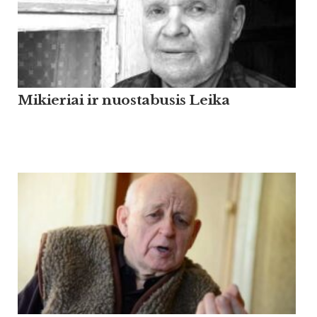
Mikieriai ir nuostabusis Leika