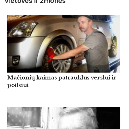
Vietovės ir žmonės
Mačionių kaimas patrauklus verslui ir
poilsiui