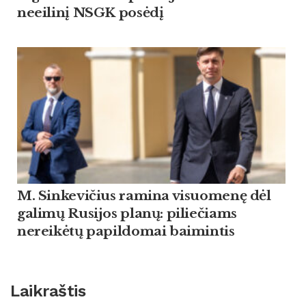
neeilinį NSGK posėdį
M. Sinkevičius ramina visuomenę dėl
galimų Rusijos planų: piliečiams
nereikėtų papildomai baimintis
Laikraštis