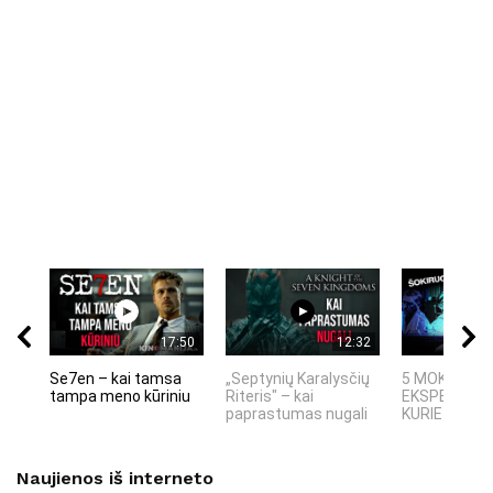
17:50
12:32
Se7en – kai tamsa
„Septynių Karalysčių
5 MOKSLINIA
tampa meno kūriniu
Riteris" – kai
EKSPERIMEN
paprastumas nugali
KURIE SUKRĖT
Naujienos iš interneto