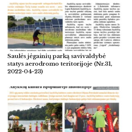
Saulės jėgainių parką savivaldybė
statys aerodromo teritorijoje (Nr.31,
2022-04-23)