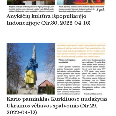
Anykščių kultūra išpopuliarėjo
Indonezijoje (Nr.30, 2022-04-16)
Kario paminklas Kurkliuose nudažytas
Ukrainos vėliavos spalvomis (Nr.29,
2022-04-12)