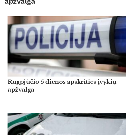
apžvalga
Rugpjūčio 5 dienos apskrities įvykių
apžvalga