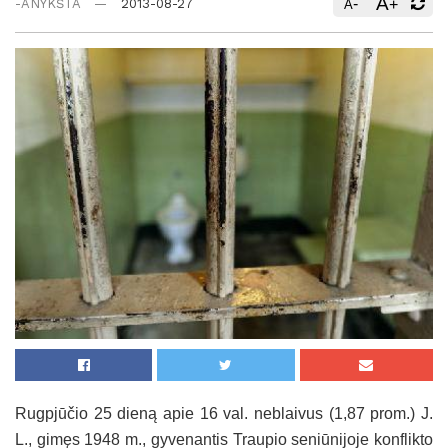
A
-
+
-ANYKŠTA
2013-08-27
A
Rugpjūčio 25 dieną apie 16 val. neblaivus (1,87 prom.) J.
L., gimęs 1948 m., gyvenantis Traupio seniūnijoje konflikto