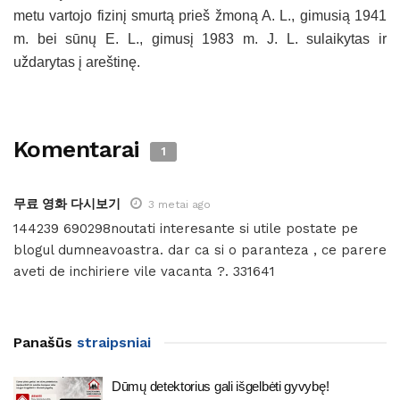
metu vartojo fizinį smurtą prieš žmoną A. L., gimusią 1941
m. bei sūnų E. L., gimusį 1983 m. J. L. sulaikytas ir
uždarytas į areštinę.
Komentarai
1
무료 영화 다시보기
3 metai ago
144239 690298noutati interesante si utile postate pe
blogul dumneavoastra. dar ca si o paranteza , ce parere
aveti de inchiriere vile vacanta ?. 331641
Panašūs
straipsniai
Dūmų detektorius gali išgelbėti gyvybę!