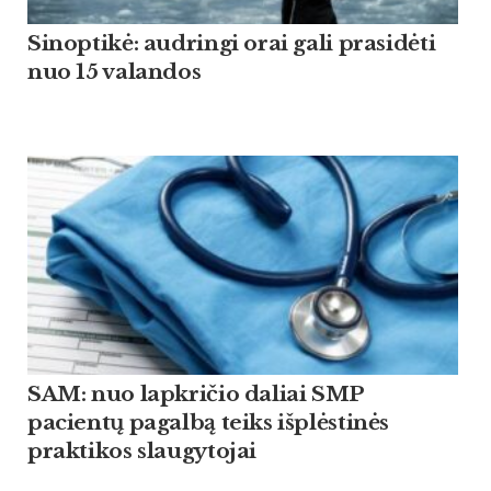
Sinoptikė: audringi orai gali prasidėti
nuo 15 valandos
SAM: nuo lapkričio daliai SMP
pacientų pagalbą teiks išplėstinės
praktikos slaugytojai