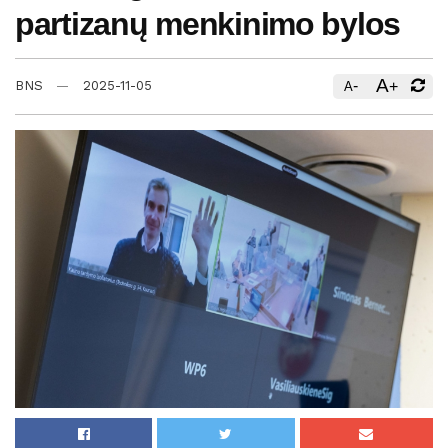
partizanų menkinimo bylos
A
-
+
BNS
2025-11-05
A