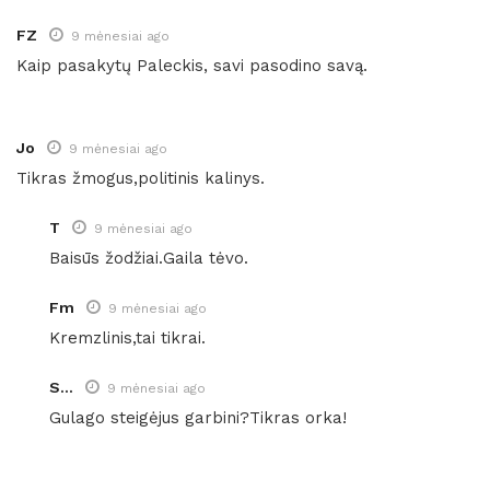
FZ
9 mėnesiai ago
Kaip pasakytų Paleckis, savi pasodino savą.
Jo
9 mėnesiai ago
Tikras žmogus,politinis kalinys.
T
9 mėnesiai ago
Baisūs žodžiai.Gaila tėvo.
Fm
9 mėnesiai ago
Kremzlinis,tai tikrai.
S...
9 mėnesiai ago
Gulago steigėjus garbini?Tikras orka!