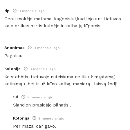
dp
9 mėnesiai ago
Gerai mokėjo matomai kagebistai,kad lojo ant Lietuvos
kaip orlikas,mirtis kalbėjo ir kalba jų lūpomis.
Anonimas
9 mėnesiai ago
Pagaliau!
Kolonija
9 mėnesiai ago
Ko stebėtis, Lietuvoje nuteisiama ne tik už mąstymą(
ketinimą ) ,bet ir už kūno kalbą, manierą , laisvą žodį!
5d
9 mėnesiai ago
Šiandien prasidėjo pilnatis .
Kolonija
9 mėnesiai ago
Per mazai dar gavo.