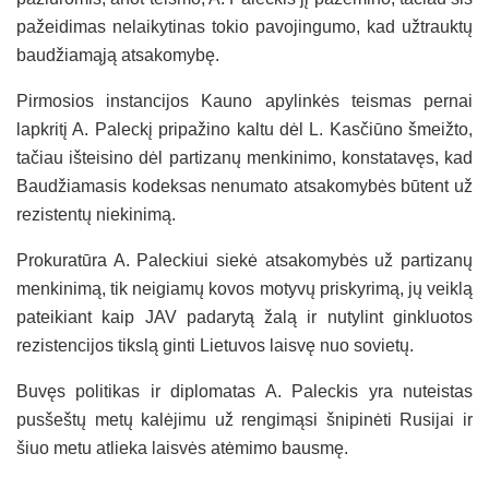
pažeidimas nelaikytinas tokio pavojingumo, kad užtrauktų
baudžiamąją atsakomybę.
Pirmosios instancijos Kauno apylinkės teismas pernai
lapkritį A. Paleckį pripažino kaltu dėl L. Kasčiūno šmeižto,
tačiau išteisino dėl partizanų menkinimo, konstatavęs, kad
Baudžiamasis kodeksas nenumato atsakomybės būtent už
rezistentų niekinimą.
Prokuratūra A. Paleckiui siekė atsakomybės už partizanų
menkinimą, tik neigiamų kovos motyvų priskyrimą, jų veiklą
pateikiant kaip JAV padarytą žalą ir nutylint ginkluotos
rezistencijos tikslą ginti Lietuvos laisvę nuo sovietų.
Buvęs politikas ir diplomatas A. Paleckis yra nuteistas
pusšeštų metų kalėjimu už rengimąsi šnipinėti Rusijai ir
šiuo metu atlieka laisvės atėmimo bausmę.