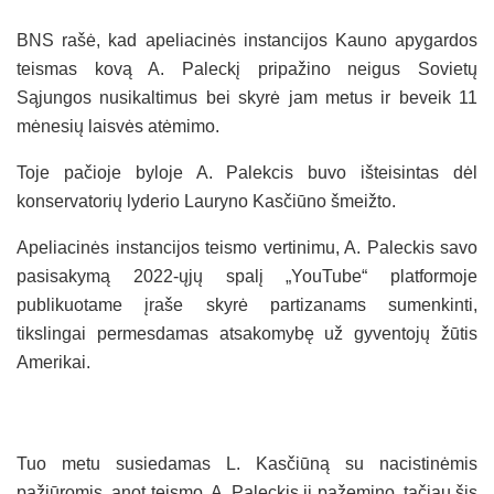
BNS rašė, kad apeliacinės instancijos Kauno apygardos
teismas kovą A. Paleckį pripažino neigus Sovietų
Sąjungos nusikaltimus bei skyrė jam metus ir beveik 11
mėnesių laisvės atėmimo.
Toje pačioje byloje A. Palekcis buvo išteisintas dėl
konservatorių lyderio Lauryno Kasčiūno šmeižto.
Apeliacinės instancijos teismo vertinimu, A. Paleckis savo
pasisakymą 2022-ųjų spalį „YouTube“ platformoje
publikuotame įraše skyrė partizanams sumenkinti,
tikslingai permesdamas atsakomybę už gyventojų žūtis
Amerikai.
Tuo metu susiedamas L. Kasčiūną su nacistinėmis
pažiūromis, anot teismo, A. Paleckis jį pažemino, tačiau šis