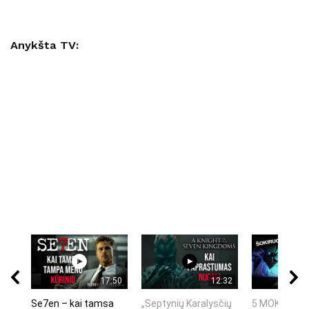
Anykšta TV:
17:50
12:32
Se7en – kai tamsa
„Septynių Karalysčių
5 MOKSLINIA