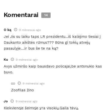
Komentarai
14
O ką
9 mėnesiai ago
Jei Jis su laiku taps LR prezidentu…iš kalėjimo tiesiai į
Daukanto aikštės rūmus??? Būna gi tokių atvejų
pasaulyje….ir bus še te na ką?
Ku
9 mėnesiai ago
Avys užmiršo kaip bausdavo policajai,be antsnukio kas
buvo.
::::
9 mėnesiai ago
Zoofilas žino
Jo
9 mėnesiai ago
Kiekvienoje šeimoje yra visokių.Gaila tėvų.