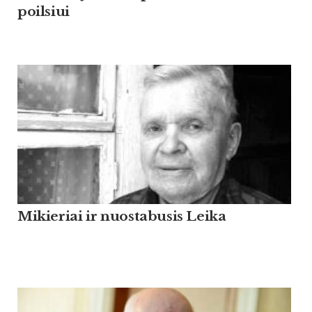
poilsiui
Mikieriai ir nuostabusis Leika