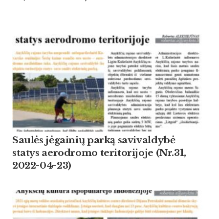
Saulės jėgainių parką savivaldybė
statys aerodromo teritorijoje (Nr.31,
2022-04-23)