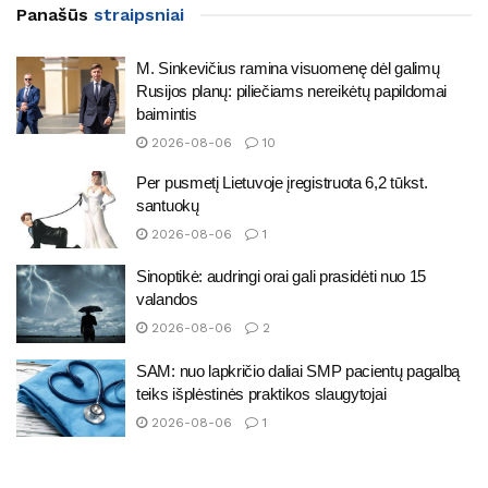
Panašūs
straipsniai
M. Sinkevičius ramina visuomenę dėl galimų
Rusijos planų: piliečiams nereikėtų papildomai
baimintis
2026-08-06
10
Per pusmetį Lietuvoje įregistruota 6,2 tūkst.
santuokų
2026-08-06
1
Sinoptikė: audringi orai gali prasidėti nuo 15
valandos
2026-08-06
2
SAM: nuo lapkričio daliai SMP pacientų pagalbą
teiks išplėstinės praktikos slaugytojai
2026-08-06
1