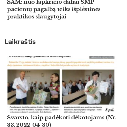
SAM: nuo lapkričio daliai SMP
pacientų pagalbą teiks išplėstinės
praktikos slaugytojai
Laikraštis
Svarsto, kaip padėkoti dėkotojams (Nr.
33, 2022-04-30)