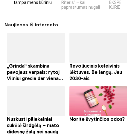
tampa meno kūriniu
Riteris" – kai
EKSPERIMEN
paprastumas nugali
KURIE SUKRĖT
Naujienos iš interneto