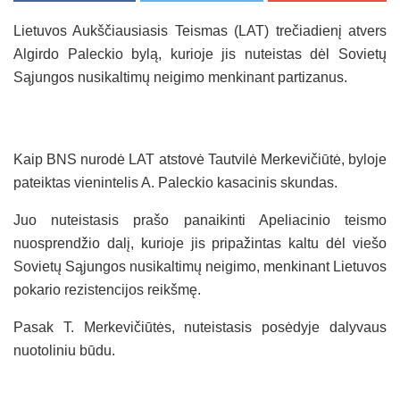
Lietuvos Aukščiausiasis Teismas (LAT) trečiadienį atvers
Algirdo Paleckio bylą, kurioje jis nuteistas dėl Sovietų
Sąjungos nusikaltimų neigimo menkinant partizanus.
Kaip BNS nurodė LAT atstovė Tautvilė Merkevičiūtė, byloje
pateiktas vienintelis A. Paleckio kasacinis skundas.
Juo nuteistasis prašo panaikinti Apeliacinio teismo
nuosprendžio dalį, kurioje jis pripažintas kaltu dėl viešo
Sovietų Sąjungos nusikaltimų neigimo, menkinant Lietuvos
pokario rezistencijos reikšmę.
Pasak T. Merkevičiūtės, nuteistasis posėdyje dalyvaus
nuotoliniu būdu.