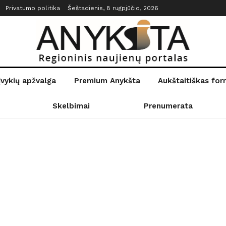
Privatumo politika
Šeštadienis, 8 rugpjūčio, 2026
įvykių apžvalga
Premium Anykšta
Aukštaitiškas fo
Skelbimai
Prenumerata