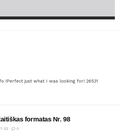
o !Perfect just what I was looking for! 26531
aitiškas formatas Nr. 98
7-22
0