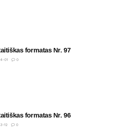
aitiškas formatas Nr. 97
4-01
0
aitiškas formatas Nr. 96
3-12
0