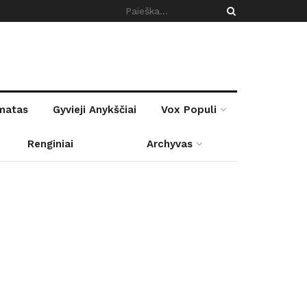
rmatas
Gyvieji Anykščiai
Vox Populi
Renginiai
Archyvas