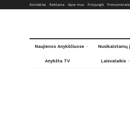
Kontaktai
Reklama
Apie mus
Prisijungti
Prenumerata
Naujienos Anykščiuose
Nusikalstamų 
Anykšta TV
Laisvalaikis