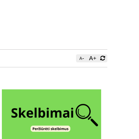
-
A
+
A