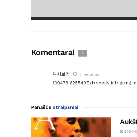
Komentarai
1
다시보기
3 metai ago
109478 625549Extremely intriguing inf
Panašūs
straipsniai
Aukšt
2024-0