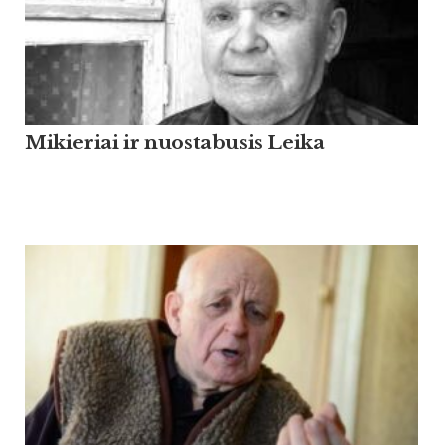
Mikieriai ir nuostabusis Leika