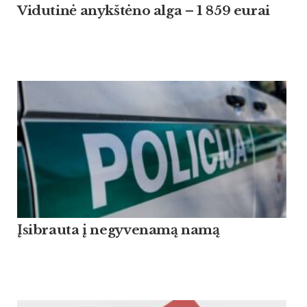
Vidutinė anykštėno alga – 1 859 eurai
Įsibrauta į negyvenamą namą