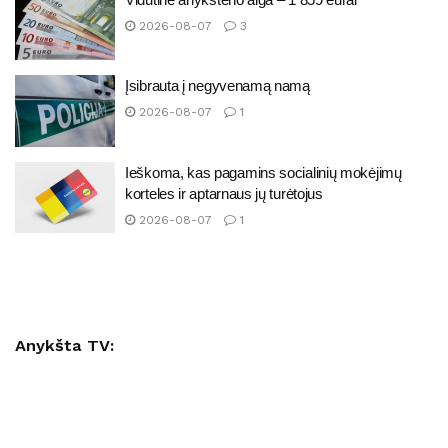
2026-08-07
3
Įsibrauta į negyvenamą namą
2026-08-07
1
Ieškoma, kas pagamins socialinių mokėjimų
korteles ir aptarnaus jų turėtojus
2026-08-07
1
Anykšta TV: