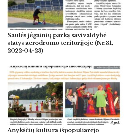
Saulės jėgainių parką savivaldybė
statys aerodromo teritorijoje (Nr.31,
2022-04-23)
Anykščių kultūra išpopuliarėjo