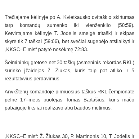
Trečiajame kėlinyje po A. Kvietkausko dvitaškio skirtumas
tarp komandų sumenko iki vienženklio (50:59).
Ketvirtajame kėlinyje T. Jodelis smeigė tritaškį ir ekipas
skyrė tik 7 taškai (59:66), bet svečiai sugebėjo atsilaikyti ir
„KKSC–Elmis“ patyrė nesėkmę 72:83.
Šeimininkų gretose net 30 taškų (asmeninis rekordas RKL)
surinko įžaidėjas Ž. Žiukas, kuris taip pat atliko ir 5
rezultatyvius perdavimus.
Anykštėnų komandoje pirmuosius taškus RKL čempionate
pelnė 17–metis puolėjas Tomas Bartašius, kuris mačo
pabaigoje tiksliai realizavo abu baudos metimus.
„KKSC–Elmis“: Ž. Žiukas 30, P. Martinonis 10, T. Jodelis ir