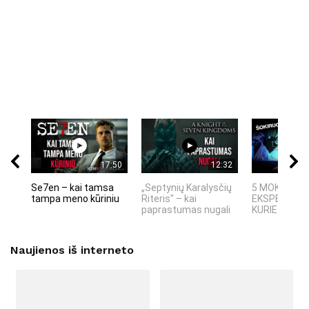
17:50
12:32
Se7en – kai tamsa
„Septynių Karalysčių
5 MOKSLINIA
tampa meno kūriniu
Riteris" – kai
EKSPERIMEN
paprastumas nugali
KURIE SUKRĖT
Naujienos iš interneto