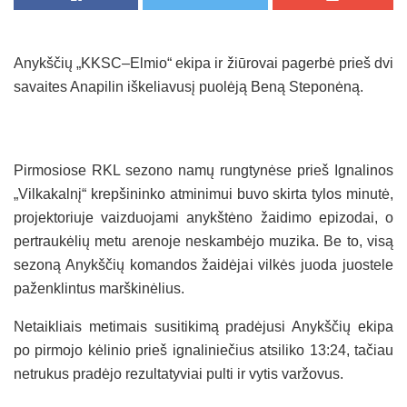
Anykščių „KKSC–Elmio“ ekipa ir žiūrovai pagerbė prieš dvi
savaites Anapilin iškeliavusį puolėją Beną Steponėną.
Pirmosiose RKL sezono namų rungtynėse prieš Ignalinos
„Vilkakalnį“ krepšininko atminimui buvo skirta tylos minutė,
projektoriuje vaizduojami anykštėno žaidimo epizodai, o
pertraukėlių metu arenoje neskambėjo muzika. Be to, visą
sezoną Anykščių komandos žaidėjai vilkės juoda juostele
paženklintus marškinėlius.
Netaikliais metimais susitikimą pradėjusi Anykščių ekipa
po pirmojo kėlinio prieš ignaliniečius atsiliko 13:24, tačiau
netrukus pradėjo rezultatyviai pulti ir vytis varžovus.