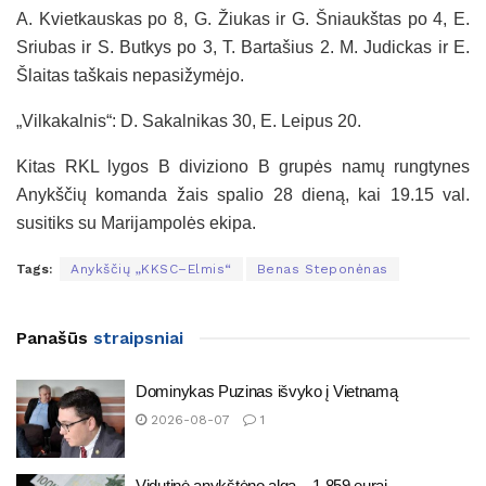
A. Kvietkauskas po 8, G. Žiukas ir G. Šniaukštas po 4, E.
Sriubas ir S. Butkys po 3, T. Bartašius 2. M. Judickas ir E.
Šlaitas taškais nepasižymėjo.
„Vilkakalnis“: D. Sakalnikas 30, E. Leipus 20.
Kitas RKL lygos B diviziono B grupės namų rungtynes
Anykščių komanda žais spalio 28 dieną, kai 19.15 val.
susitiks su Marijampolės ekipa.
Tags:
Anykščių „KKSC–Elmis“
Benas Steponėnas
Panašūs
straipsniai
Dominykas Puzinas išvyko į Vietnamą
2026-08-07
1
Vidutinė anykštėno alga – 1 859 eurai