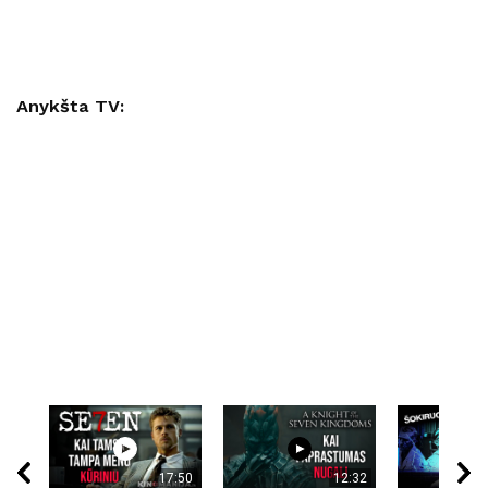
Anykšta TV:
17:50
12:32