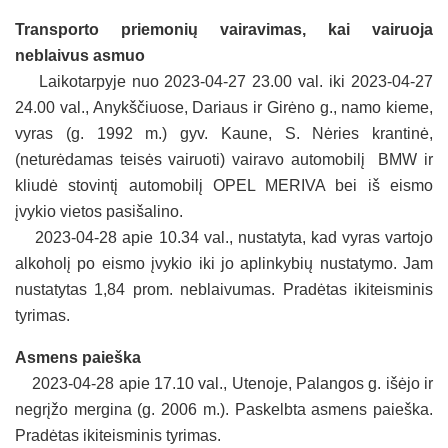
Transporto priemonių vairavimas, kai vairuoja
neblaivus asmuo
Laikotarpyje nuo 2023-04-27 23.00 val. iki 2023-04-27
24.00 val., Anykščiuose, Dariaus ir Girėno g., namo kieme,
vyras (g. 1992 m.) gyv. Kaune, S. Nėries krantinė,
(neturėdamas teisės vairuoti) vairavo automobilį BMW ir
kliudė stovintį automobilį OPEL MERIVA bei iš eismo
įvykio vietos pasišalino.
2023-04-28 apie 10.34 val., nustatyta, kad vyras vartojo
alkoholį po eismo įvykio iki jo aplinkybių nustatymo. Jam
nustatytas 1,84 prom. neblaivumas. Pradėtas ikiteisminis
tyrimas.
Asmens paieška
2023-04-28 apie 17.10 val., Utenoje, Palangos g. išėjo ir
negrįžo mergina (g. 2006 m.). Paskelbta asmens paieška.
Pradėtas ikiteisminis tyrimas.