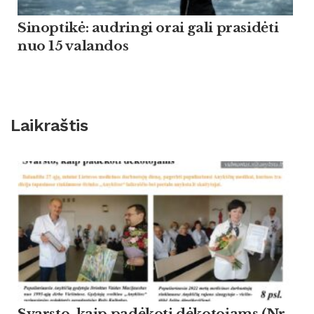
Sinoptikė: audringi orai gali prasidėti
nuo 15 valandos
Laikraštis
Svarsto, kaip padėkoti dėkotojams (Nr.