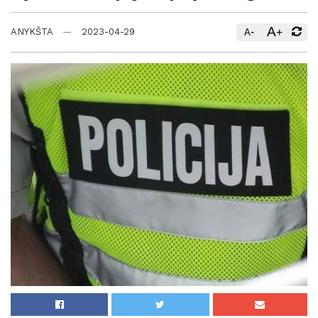
A
-
+
ANYKŠTA
2023-04-29
A