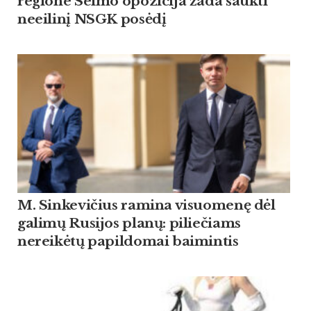
regione Seimo opozicija žada šaukti
neeilinį NSGK posėdį
M. Sinkevičius ramina visuomenę dėl
galimų Rusijos planų: piliečiams
nereikėtų papildomai baimintis