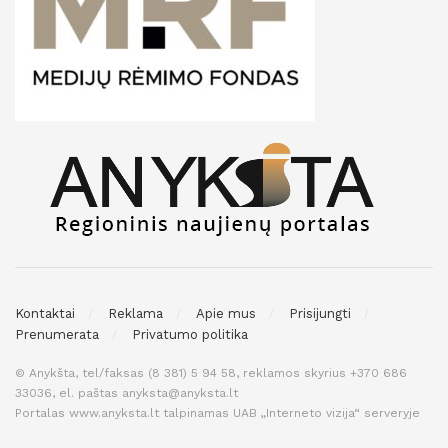
Kontaktai
Reklama
Apie mus
Prisijungti
Prenumerata
Privatumo politika
© Anykšta, tel/faksas (8 381) 5 94 58, reklamos skyrius +370 686
33036, el. paštas anyksta@anyksta.lt
Portalas www.anyksta.lt talpinamas UAB „Interneto vizija“ serveryje