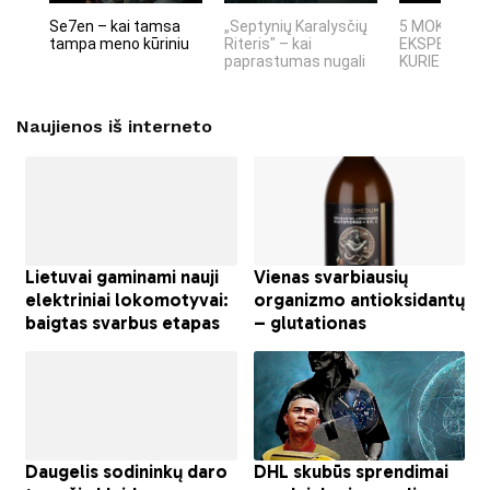
Se7en – kai tamsa
„Septynių Karalysčių
5 MOKSLINIA
tampa meno kūriniu
Riteris" – kai
EKSPERIMEN
paprastumas nugali
KURIE SUKRĖT
Naujienos iš interneto