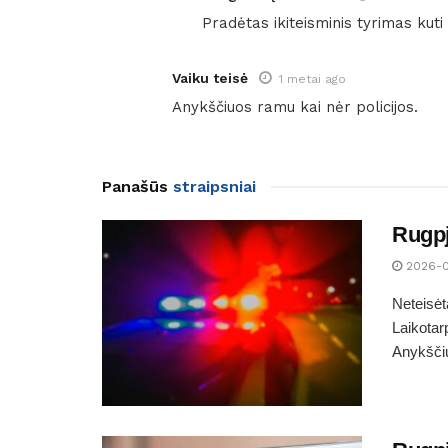
Pradėtas ikiteisminis tyrimas kut
Vaiku teisė
1 metai ago
Anykščiuos ramu kai nėr policijos.
Panašūs
straipsniai
Rugpj
2026-
Neteisė
Laikotar
Anykščių 