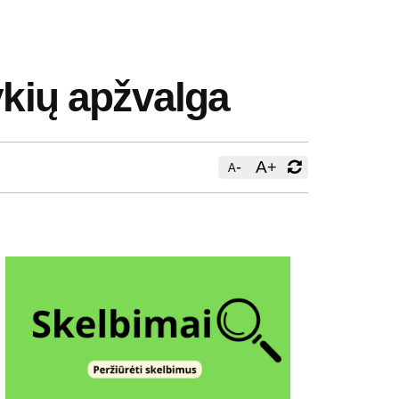
ykių apžvalga
-
A
+
A