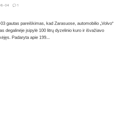
08-04
1
03 gautas pareiškimas, kad Zarasuose, automobilio „Volvo“
as degalinėje įsipylė 100 litrų dyzelinio kuro ir išvažiavo
jęs. Padaryta apie 199...