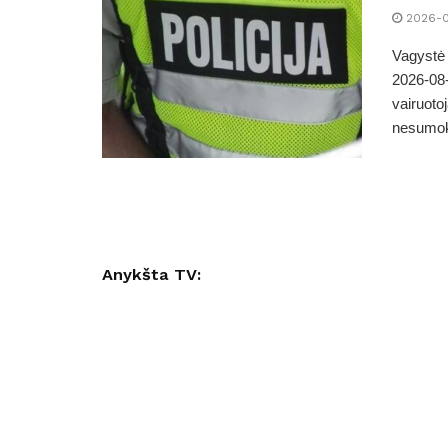
2026-
Vagystė
2026-08-
vairuotoj
nesumokė
Anykšta TV: