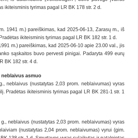
s ikiteisminis tyrimas pagal LR BK 178 str. 2 d.
. 1941 m.) pareiškimas, kad 2025-06-13, Zarasų m., iš
radėtas ikiteisminis tyrimas pagal LR BK 182 str. 1 d.
91 m.) pareiškimas, kad 2025-06-10 apie 23.00 val., jis
anko sąskaitos buvo pervesti pinigai. Padaryta 499 eurų
R BK 182 str. 4 d.
ja neblaivus asmuo
., neblaivus (nustatytas 2,03 prom. neblaivumas) vyras
Pradėtas ikiteisminis tyrimas pagal LR BK 281-1 str. 1
o g., neblaivus (nustatytas 2,03 prom. neblaivumas) vyras
blaiviam (nustatytas 2,04 prom. neblaivumas) vyrui (gim.
BK 138 str. 1 d. Smurtavęs vyras sulaikytas ir patalpintas