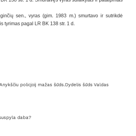
ginčių sen., vyras (gim. 1983 m.) smurtavo ir sutrikdė
is tyrimas pagal LR BK 138 str. 1 d.
nykščiu policjoij mažas šūds.Dydelis šūds Valdas
i suspyla daba?