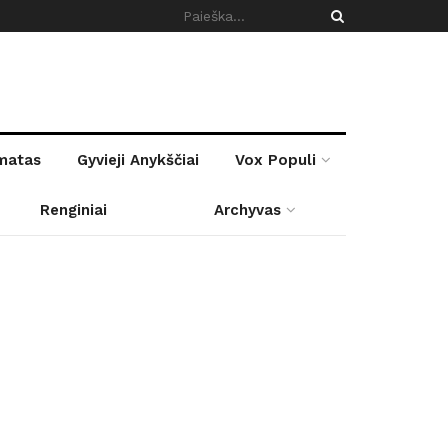
rmatas
Gyvieji Anykščiai
Vox Populi
Renginiai
Archyvas