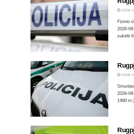
Rugpj
2026-
Fizinio
2026-08-
sukėlė f
Rugpj
2026-
Smurtas 
2026-08-
1980 m.)
Rugpj