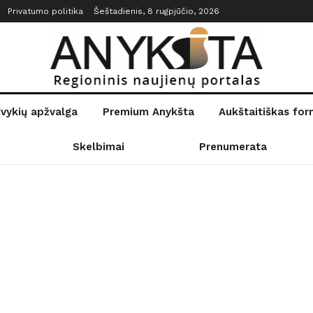
Privatumo politika
Šeštadienis, 8 rugpjūčio, 2026
įvykių apžvalga
Premium Anykšta
Aukštaitiškas fo
Skelbimai
Prenumerata