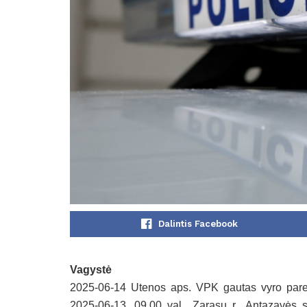
Dalintis Facebook
Vagystė
2025-06-14 Utenos aps. VPK gautas vyro pareiš
2025-06-13, 09.00 val., Zarasų r., Antazavės s