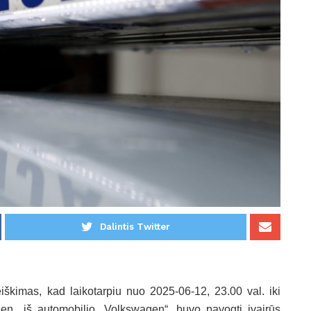
Dalintis Twitter
kimas, kad laikotarpiu nuo 2025-06-12, 23.00 val. iki
en., iš automobilio „Volkswagen“, buvo pavogti įvairūs