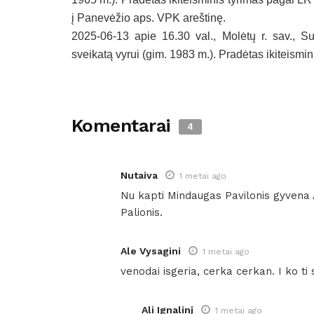
į Panevėžio aps. VPK areštinę.
2025-06-13 apie 16.30 val., Molėtų r. sav., Su
sveikatą vyrui (gim. 1983 m.). Pradėtas ikiteismin
Komentarai
4
Nutaiva
1 metai ago
Nu kapti Mindaugas Pavilonis gyvena A
Palionis.
Ale Vysagini
1 metai ago
venodai isgeria, cerka cerkan. I ko t
Ali Ignalinį
1 metai ago