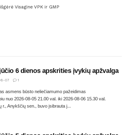
i išgėrė Visagine VPK ir GMP
ūčio 6 dienos apskrities įvykių apžvalga
08-07
1
tas asmens būsto neliečiamumo pažeidimas
piu nuo 2026-08-05 21.00 val. iki 2026-08-06 15.30 val.
r., Anykščių sen., buvo įsibrauta į...