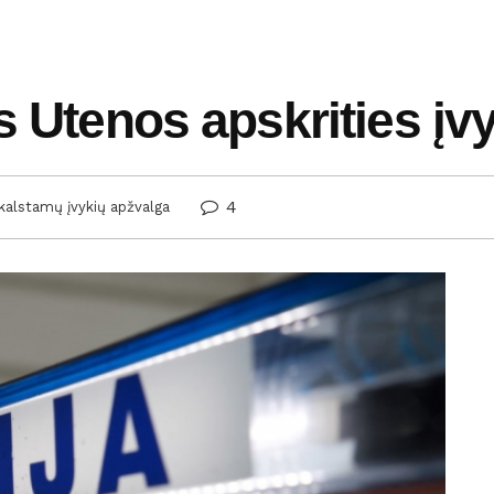
s Utenos apskrities įv
4
ikalstamų įvykių apžvalga