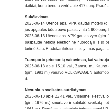
daiktai, kurių bendra vertė apie 417 eurų. Pradėta
Sukčiavimas
2025-06-14 Utenos aps. VPK gautas moters (gim
jos apgaulės būdu buvo pasisavinta 1 900 eurų. P
2025-06-13 Utenos aps. VPK gautas vyro (gim. 19
paspaudė netikrą elektroninę nuorodą ir iš jo b
turtinė žala. Pradėtas ikiteisminis tyrimas pagal L
Transporto priemonių vairavimas, kai vairuo
2025-06-13 apie 15.10 val., Zarasų m., Kauno g
(gim. 1991 m.) vairavo VOLKSWAGEN automobilį. 
d.
Nesunkus sveikatos sutrikdymas
2025-06-13 apie 22.41 val., Visagine, Festivali
(gim. 1976 m.) smurtavo ir sutrikdė sveikatą ne
1965 m.). Pradėtas ikiteisminis tyrimas pagal LR 