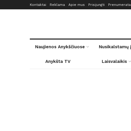
Kontaktai
Reklama
Apie mus
Prisijungti
Prenumerata
Naujienos Anykščiuose
Nusikalstamų 
Anykšta TV
Laisvalaikis