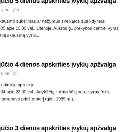
ūčio 5 dienos apskrities įvykių apžvalga
08-06
1
 skausmo sukėlimas ar nežymus sveikatos sutrikdymas
05 apie 19.30 val., Utenoje, Aušros g., prekybos centre, vyras
izinį skausmą vyrui...
ūčio 4 dienos apskrities įvykių apžvalga
08-05
1
artimoje aplinkoje
04 apie 22.30 val., Anykščių r. Anykščių sen., vyras (gim.
 smurtavo prieš moterį (gim. 1989 m.)....
ūčio 3 dienos apskrities įvykių apžvalga