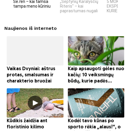
Se7en – kai tamsa
„Septynių Karalysčių
5 MOKSLINIA
tampa meno kūriniu
Riteris" – kai
EKSPERIMEN
paprastumas nugali
KURIE SUKRĖT
Naujienos iš interneto