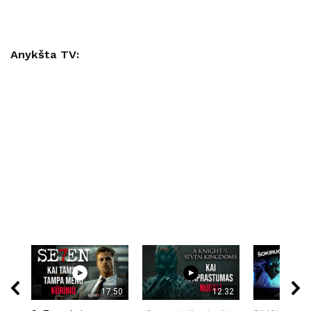
Anykšta TV:
17:50
12:32