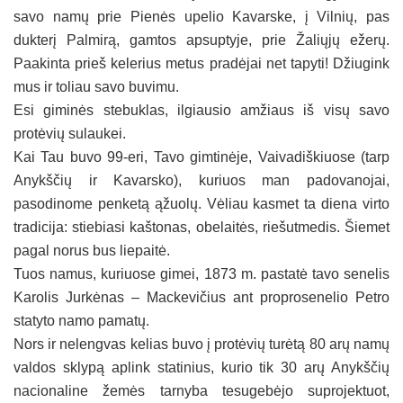
savo namų prie Pienės upelio Kavarske, į Vilnių, pas
dukterį Palmirą, gamtos apsuptyje, prie Žaliųjų ežerų.
Paakinta prieš kelerius metus pradėjai net tapyti! Džiugink
mus ir toliau savo buvimu.
Esi giminės stebuklas, ilgiausio amžiaus iš visų savo
protėvių sulaukei.
Kai Tau buvo 99-eri, Tavo gimtinėje, Vaivadiškiuose (tarp
Anykščių ir Kavarsko), kuriuos man padovanojai,
pasodinome penketą ąžuolų. Vėliau kasmet ta diena virto
tradicija: stiebiasi kaštonas, obelaitės, riešutmedis. Šiemet
pagal norus bus liepaitė.
Tuos namus, kuriuose gimei, 1873 m. pastatė tavo senelis
Karolis Jurkėnas – Mackevičius ant proprosenelio Petro
statyto namo pamatų.
Nors ir nelengvas kelias buvo į protėvių turėtą 80 arų namų
valdos sklypą aplink statinius, kurio tik 30 arų Anykščių
nacionaline žemės tarnyba tesugebėjo suprojektuot,