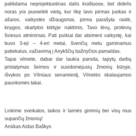
palikdama neprojektuotinas dalis kraštuose, bet didelis
noras yra puoselėti vietą, kur likę tavo pirmas juokas ir
ašaros, vaikystės džiaugsmai, pirma parašyta raidė,
knygos, skaitytos klėtyje naktimis, Tavo tėvų, protėvių
šviesus atminimas. Pati puikiai dar atsimeni vaikystę, kai
buvo 3-eji – 4-eri metai, švenčių metu gaminamus
patiekalus, važiavimą į Anykščių bažnyčios pamaldas.
Tapai vilniete, dabar dar laukia paroda, tapytų darbų
pristatymas šeimos ir susidomėjusių žmonių būryje,
išvykos po Vilniaus senamiestį, Vilnelės skalaujamos
paunksmės takai.
Linkime sveikatos, taikos ir laimės giminių bei visų mus
supančių žmonių!
Anūkas Aidas Baškys