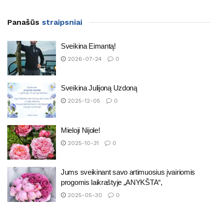
Panašūs
straipsniai
Sveikina Eimantą!
2026-07-24
0
Sveikina Julijoną Uzdoną
2025-12-05
0
Mieloji Nijole!
2025-10-31
0
Jums sveikinant savo artimuosius įvairiomis
progomis laikraštyje „ANYKŠTA“,
2025-05-30
0