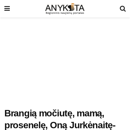
Brangią močiutę, mamą,
prosenelę, Oną Jurkėnaitę-