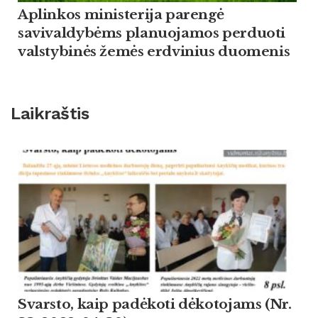
Aplinkos ministerija parengė
savivaldybėms planuojamos perduoti
valstybinės žemės erdvinius duomenis
Laikraštis
Svarsto, kaip padėkoti dėkotojams (Nr.