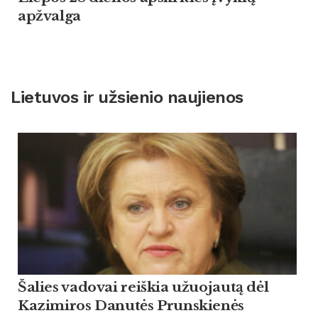
apžvalga
Lietuvos ir užsienio naujienos
Šalies vadovai reiškia užuojautą dėl
Kazimiros Danutės Prunskienės