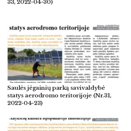
33, 2022-04-30)
Saulės jėgainių parką savivaldybė
statys aerodromo teritorijoje (Nr.31,
2022-04-23)