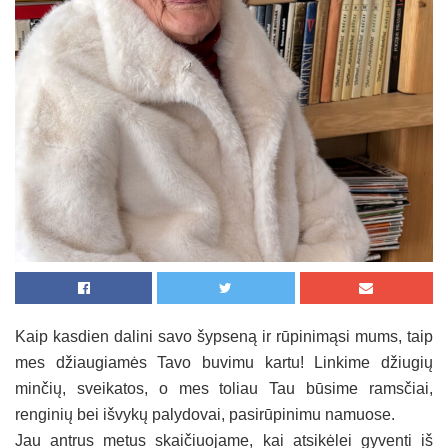
Kaip kasdien dalini savo šypseną ir rūpinimąsi mums, taip
mes džiaugiamės Tavo buvimu kartu! Linkime džiugių
minčių, sveikatos, o mes toliau Tau būsime ramsčiai,
renginių bei išvykų palydovai, pasirūpinimu namuose.
Jau antrus metus skaičiuojame, kai atsikėlei gyventi iš