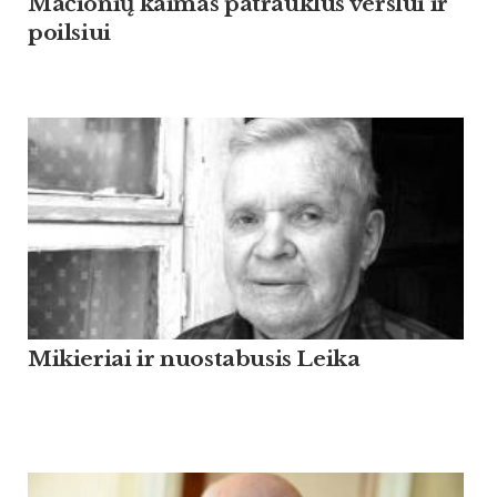
Mačionių kaimas patrauklus verslui ir
poilsiui
Mikieriai ir nuostabusis Leika