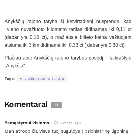
Anykščių rajono taryba šį ketvirtadienį nusprendė, kad
vieno nuvažiuoto kilometro tarifas didinamas iki 0,11 ct
(dabar yra 0,10 ct), o mažiausia bilieto kaina važiuojant
atstumą iki 3 km didinama iki 0,33 ct ( dabar yra 0,30 ct).
Plačiau apie Anykščių rajono tarybos posėdį – laikraštyje
„Anykšta“.
Tags:
Anykščių rajono taryba
Komentarai
11
Pamąstymui visiems.
5 metai ago
Man atrodo čia visus tuoj suguldys į psichiatrinę ligoninę,