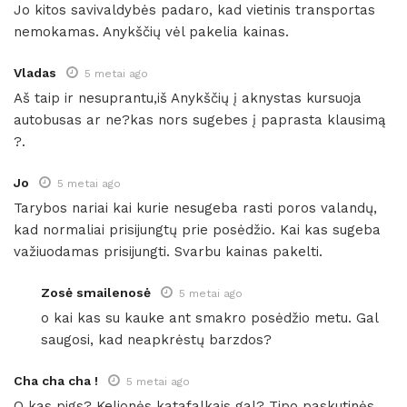
Jo kitos savivaldybės padaro, kad vietinis transportas
nemokamas. Anykščių vėl pakelia kainas.
Vladas
5 metai ago
Aš taip ir nesuprantu,iš Anykščių į aknystas kursuoja
autobusas ar ne?kas nors sugebes į paprasta klausimą
?.
Jo
5 metai ago
Tarybos nariai kai kurie nesugeba rasti poros valandų,
kad normaliai prisijungtų prie posėdžio. Kai kas sugeba
važiuodamas prisijungti. Svarbu kainas pakelti.
Zosė smailenosė
5 metai ago
o kai kas su kauke ant smakro posėdžio metu. Gal
saugosi, kad neapkrėstų barzdos?
Cha cha cha !
5 metai ago
O kas pigs? Kelionės katafalkais gal? Tipo paskutinės