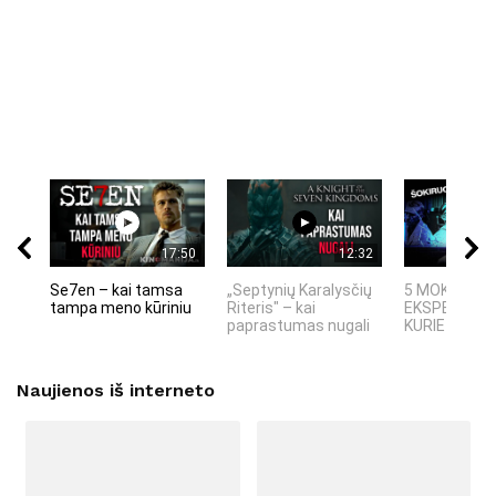
17:50
12:32
Se7en – kai tamsa
„Septynių Karalysčių
5 MOKSLINIA
tampa meno kūriniu
Riteris" – kai
EKSPERIMEN
paprastumas nugali
KURIE SUKRĖT
Naujienos iš interneto