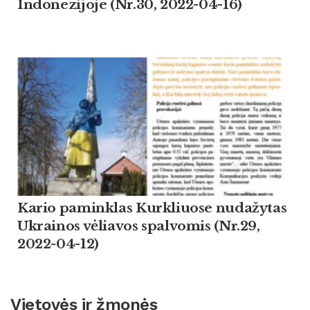
Indonezijoje (Nr.30, 2022-04-16)
Kario paminklas Kurkliuose nudažytas
Ukrainos vėliavos spalvomis (Nr.29,
2022-04-12)
Vietovės ir žmonės