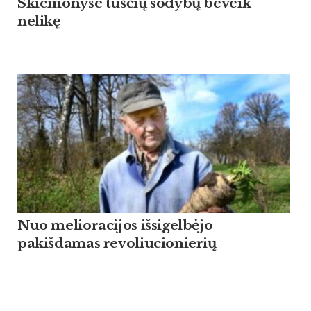
Skiemonyse tuščių sodybų beveik
nelikę
Nuo melioracijos išsigelbėjo
pakišdamas revoliucionierių