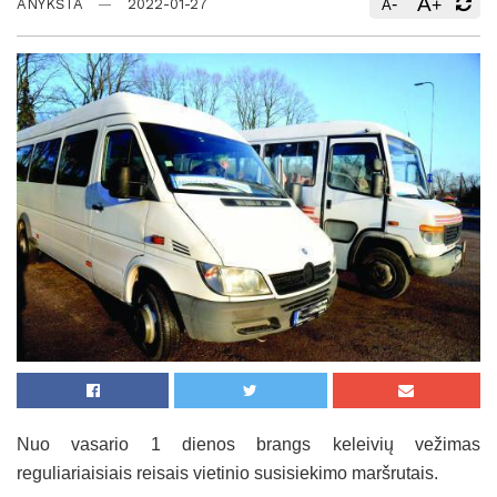
A
-
+
ANYKŠTA
2022-01-27
A
Nuo vasario 1 dienos brangs keleivių vežimas
reguliariaisiais reisais vietinio susisiekimo maršrutais.