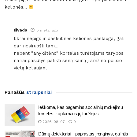
kelionės…
Išvada
5 metai ago
tikrai nepigs ir paskutinės kelionės paslauga, gali
dar nesiruošti tam….
nebent ”anykštėno” kortelės turėtojams tarybos
nariai pasiūlys palikti seną kainą į amžino poilsio
vietą keliaujant
Panašūs
straipsniai
Ieškoma, kas pagamins socialinių mokėjimų
korteles ir aptarnaus jų turėtojus
2026-08-07
0
Dūmų detektoriai – paprastas įrenginys, galintis