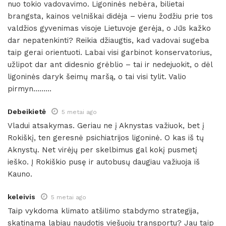
nuo tokio vadovavimo. Ligoninės nebėra, bilietai
brangsta, kainos velniškai didėja – vienu žodžiu prie tos
valdžios gyvenimas visoje Lietuvoje gerėja, o Jūs kažko
dar nepatenkinti? Reikia džiaugtis, kad vadovai sugeba
taip gerai orientuoti. Labai visi garbinot konservatorius,
užlipot dar ant didesnio grėblio – tai ir nedejuokit, o dėl
ligoninės daryk šeimų maršą, o tai visi tylit. Valio
pirmyn………
Debeikietė
5 metai ago
Vladui atsakymas. Geriau ne į Aknystas važiuok, bet į
Rokiškį, ten geresnė psichiatrijos ligoninė. O kas iš tų
Aknystų. Net virėjų per skelbimus gal kokį pusmetį
ieško. Į Rokiškio pusę ir autobusų daugiau važiuoja iš
Kauno.
keleivis
5 metai ago
Taip vykdoma klimato atšilimo stabdymo strategija,
skatinama labiau naudotis viešuoju transportu? Jau taip