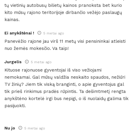
tų vietinių autobusų bilietų kainos pranoksta bet kurio
kito mūsų rajono teritorijoje dirbančio vežėjo paslaugų
kainas.
Ei anykštėnai !
5 metai ago
Panevėžio rajone jau virš 11 metų visi pensininkai atleisti
nuo žemės mokesčio. Va taip!
Jurgelis
5 metai ago
Kituose rajonuose gyventojai iš viso vežiojami
nemokamai. Gal mūsų valdžia neskaito spaudos, nežiūri
TV žinių? Jiem tik viską branginti, o apie gyventojus gal
tik prieš rinkimus pradės rūpintis. Ta dešimtmetį rengta
anykštėno kortelė irgi bus nepigi, o iš nuolaidų galima tik
pasijuokti.
Nu jo
5 metai ago