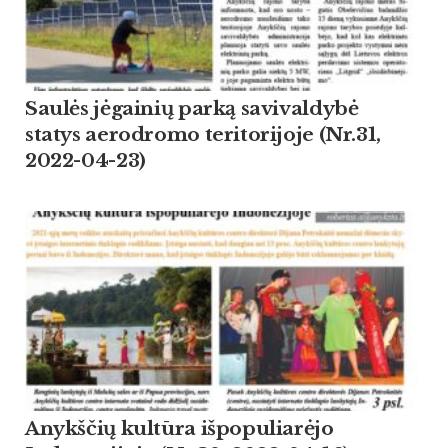
Saulės jėgainių parką savivaldybė
statys aerodromo teritorijoje (Nr.31,
2022-04-23)
Anykščių kultūra išpopuliarėjo