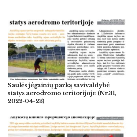
Saulės jėgainių parką savivaldybė
statys aerodromo teritorijoje (Nr.31,
2022-04-23)