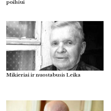
poilsiui
Mikieriai ir nuostabusis Leika