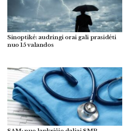
Sinoptikė: audringi orai gali prasidėti
nuo 15 valandos
SAM: nuo lapkričio daliai SMP