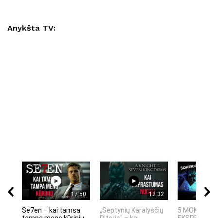
Anykšta TV:
17:50
12:32
Se7en – kai tamsa
„Septynių Karalysčių
5 MOKSLINIA