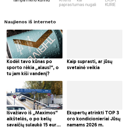
tampa meno kūriniu
Riteris" – kai
EKSPERIMEN
paprastumas nugali
KURIE SUKRĖT
Naujienos iš interneto