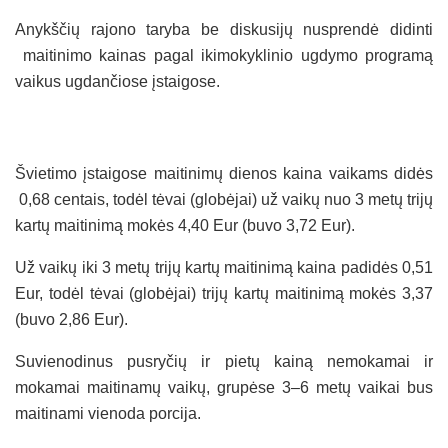
Anykščių rajono taryba be diskusijų nusprendė didinti
maitinimo kainas pagal ikimokyklinio ugdymo programą
vaikus ugdančiose įstaigose.
Švietimo įstaigose maitinimų dienos kaina vaikams didės
0,68 centais, todėl tėvai (globėjai) už vaikų nuo 3 metų trijų
kartų maitinimą mokės 4,40 Eur (buvo 3,72 Eur).
Už vaikų iki 3 metų trijų kartų maitinimą kaina padidės 0,51
Eur, todėl tėvai (globėjai) trijų kartų maitinimą mokės 3,37
(buvo 2,86 Eur).
Suvienodinus pusryčių ir pietų kainą nemokamai ir
mokamai maitinamų vaikų, grupėse 3–6 metų vaikai bus
maitinami vienoda porcija.