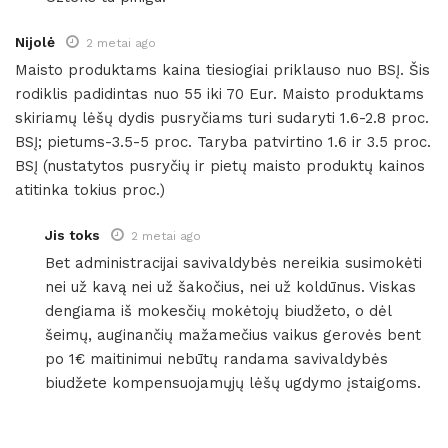
Nijolė
2 metai ago
Maisto produktams kaina tiesiogiai priklauso nuo BSĮ. Šis
rodiklis padidintas nuo 55 iki 70 Eur. Maisto produktams
skiriamų lėšų dydis pusryčiams turi sudaryti 1.6-2.8 proc.
BSĮ; pietums-3.5-5 proc. Taryba patvirtino 1.6 ir 3.5 proc.
BSĮ (nustatytos pusryčių ir pietų maisto produktų kainos
atitinka tokius proc.)
Jis toks
2 metai ago
Bet administracijai savivaldybės nereikia susimokėti
nei už kavą nei už šakočius, nei už koldūnus. Viskas
dengiama iš mokesčių mokėtojų biudžeto, o dėl
šeimų, auginančių mažamečius vaikus gerovės bent
po 1€ maitinimui nebūtų randama savivaldybės
biudžete kompensuojamųjų lėšų ugdymo įstaigoms.