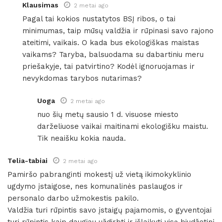
Klausimas
2 metai ago
Pagal tai kokios nustatytos BSĮ ribos, o tai
minimumas, taip mūsų valdžia ir rūpinasi savo rajono
ateitimi, vaikais. O kada bus ekologiškas maistas
vaikams? Taryba, balsuodama su dabartiniu meru
priešakyje, tai patvirtino? Kodėl ignoruojamas ir
nevykdomas tarybos nutarimas?
Uoga
2 metai ago
nuo šių metų sausio 1 d. visuose miesto
darželiuose vaikai maitinami ekologišku maistu.
Tik neaišku kokia nauda.
Telia-tabiai
2 metai ago
Pamiršo pabranginti mokestį už vietą ikimokyklinio
ugdymo įstaigose, nes komunalinės paslaugos ir
personalo darbo užmokestis pakilo.
Valdžia turi rūpintis savo įstaigų pajamomis, o gyventojai
turi rūpintis kaip daugiau uždirbti ir išlaikyti visą biudžetinį