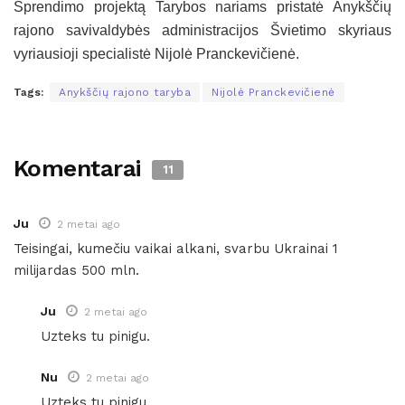
Sprendimo projektą Tarybos nariams pristatė Anykščių
rajono savivaldybės administracijos Švietimo skyriaus
vyriausioji specialistė Nijolė Pranckevičienė.
Tags:
Anykščių rajono taryba
Nijolė Pranckevičienė
Komentarai
11
Ju
2 metai ago
Teisingai, kumečiu vaikai alkani, svarbu Ukrainai 1
milijardas 500 mln.
Ju
2 metai ago
Uzteks tu pinigu.
Nu
2 metai ago
Uzteks tu pinigu.