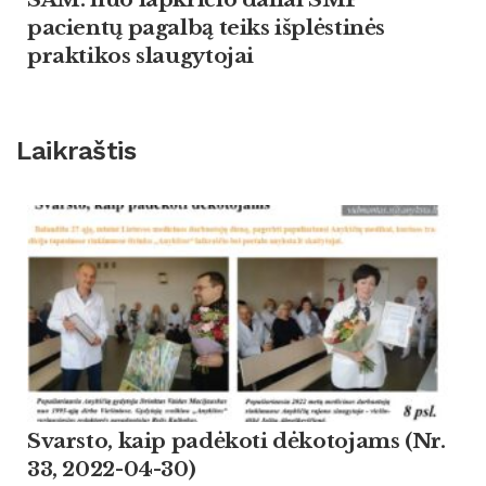
pacientų pagalbą teiks išplėstinės
praktikos slaugytojai
Laikraštis
Svarsto, kaip padėkoti dėkotojams (Nr.
33, 2022-04-30)