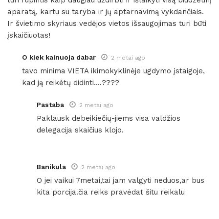
aparatą, kartu su taryba ir jų aptarnavimą vykdančiais.
Ir švietimo skyriaus vedėjos vietos išsaugojimas turi būti
įskaičiuotas!
O kiek kainuoja dabar
2 metai ago
tavo minima VIETA ikimokyklinėje ugdymo įstaigoje,
kad ją reikėtų didinti….????
Pastaba
2 metai ago
Paklausk debeikiečių-jiems visa valdžios
delegacija skaičius klojo.
Banikula
2 metai ago
O jei vaikui 7metai,tai jam valgyti neduos,ar bus
kita porcija.čia reiks pravėdat šitu reikalu