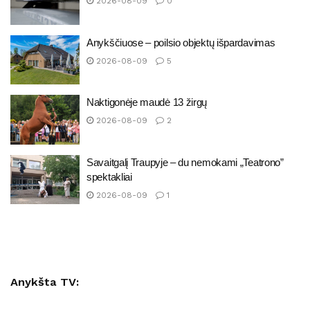
2026-08-09
0
Anykščiuose – poilsio objektų išpardavimas
2026-08-09
5
Naktigonėje maudė 13 žirgų
2026-08-09
2
Savaitgalį Traupyje – du nemokami „Teatrono”
spektakliai
2026-08-09
1
Anykšta TV: