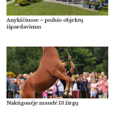
Anykščiuose – poilsio objektų
išpardavimas
Naktigonėje maudė 13 žirgų