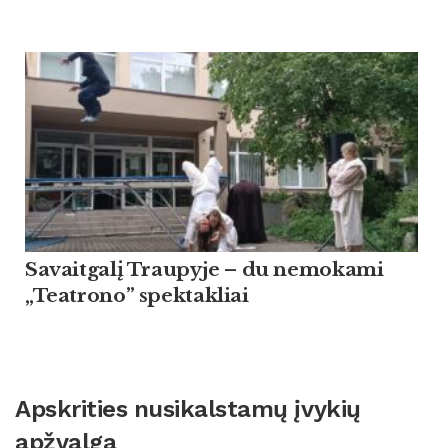
Savaitgalį Traupyje – du nemokami
„Teatrono” spektakliai
Apskrities nusikalstamų įvykių
apžvalga