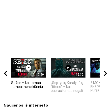
17:50
12:32
Se7en – kai tamsa
„Septynių Karalysčių
5 MOKSLINIA
tampa meno kūriniu
Riteris" – kai
EKSPERIMEN
paprastumas nugali
KURIE SUKRĖT
Naujienos iš interneto