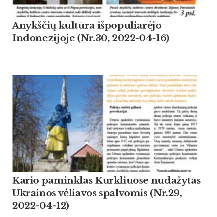
Anykščių kultūra išpopuliarėjo
Indonezijoje (Nr.30, 2022-04-16)
Kario paminklas Kurkliuose nudažytas
Ukrainos vėliavos spalvomis (Nr.29,
2022-04-12)