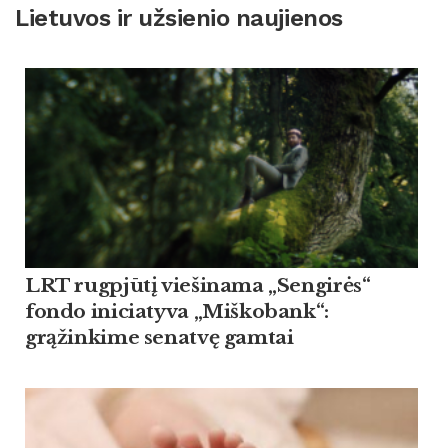
Lietuvos ir užsienio naujienos
LRT rugpjūtį viešinama „Sengirės“
fondo iniciatyva „Miškobank“:
grąžinkime senatvę gamtai