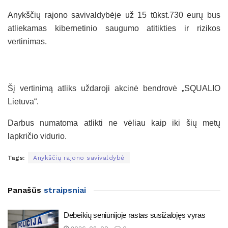
Anykščių rajono savivaldybėje už 15 tūkst.730 eurų bus
atliekamas kibernetinio saugumo atitikties ir rizikos
vertinimas.
Šį vertinimą atliks uždaroji akcinė bendrovė „SQUALIO
Lietuva“.
Darbus numatoma atlikti ne vėliau kaip iki šių metų
lapkričio vidurio.
Tags:
Anykščių rajono savivaldybė
Panašūs
straipsniai
Debeikių seniūnijoje rastas susižalojęs vyras