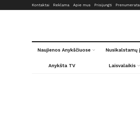
Kontaktai
Reklama
Apie mus
Prisijungti
Prenumerata
Naujienos Anykščiuose
Nusikalstamų 
Anykšta TV
Laisvalaikis