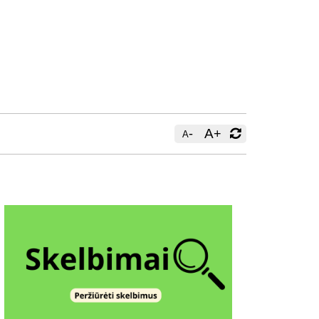
-
A
+
A