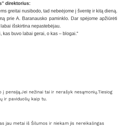
“ direktorius:
ems greitai nusibodo, tad nebeėjome į šventę ir kitą dieną.
ymą prie A. Baranausko paminklo. Dar spėjome apžiūrėti
 labai išskirtina nepastebėjau.
 kas buvo labai gerai, o kas – blogai.“
o į pensiją.Jei nežinai tai ir nerašyk nesąmonių.Tiesiog
ų ir paviduolių kaip tu.
as jau metai iš Šilumos ir niekam jis nereikalingas