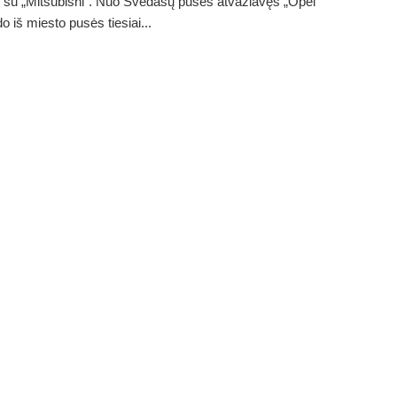
 su „Mitsubishi“. Nuo Svėdasų pusės atvažiavęs „Opel“
o iš miesto pusės tiesiai...