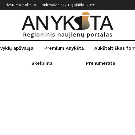
Privatumo politika
Penktadienis, 7 rugpjūčio, 2026
įvykių apžvalga
Premium Anykšta
Aukštaitiškas fo
Skelbimai
Prenumerata