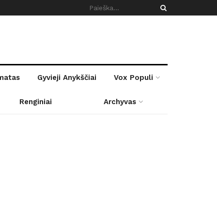
rmatas
Gyvieji Anykščiai
Vox Populi
Renginiai
Archyvas