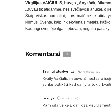
Virgilijus VAIČIULIS, buvęs „Anykščių šilumos
„Buvau tik atidaryme, nes svečiavosi anūkai, o ji
Šiaip viskas normaliai, nors matėme tik atidar
kilimus. Šventė, kaip ir kiekvienais metais, kažko
Kadangi šventėje ilgai nebuvau, negaliu pasakyti,
Komentarai
7
Braniui atsakymas.
4 metai ago
Kvaily Vaičiulis nebuvo išmestas o išėj
sunku patikėti kad dar yra tokių kvaili
branys
4 metai ago
Kam šitą veikęja dar kiša visur.Išmest