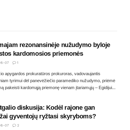
amajam rezonansinėje nužudymo byloje
stos kardomosios priemonės
08-07
1
o apygardos prokuratūros prokuroras, vadovaujantis
iniam tyrimui dėl panevėžiečio paramediko nužudymo, priėmė
ą pakeisti kardomąją priemonę vienam įtariamųjų – Egidijui...
tgalio diskusija: Kodėl rajone gan
ai gyventojų ryžtasi skyryboms?
08-07
2