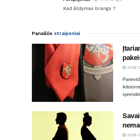
Kad šildymas brangs ?
Panašūs
straipsniai
Įtari
pakei
2026-
Panevėži
ikiteism
sprendim
Savai
nemaž
2026-