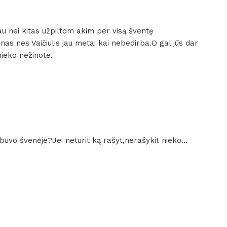
 nei kitas užpiltom akim per visą šventę
as nes Vaičiulis jau metai kai nebedirba.O gal jūs dar
ieko nežinote.
uvo švenėje?Jei neturit ką rašyt,nerašykit nieko…