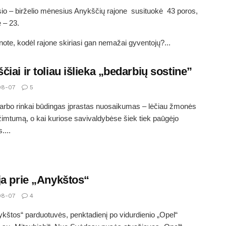
io – birželio mėnesius Anykščių rajone susituokė 43 poros,
ė – 23.
ote, kodėl rajone skiriasi gan nemažai gyventojų?...
čiai ir toliau išlieka „bedarbių sostine”
08-07
5
arbo rinkai būdingas įprastas nuosaikumas – lėčiau žmonės
užimtumą, o kai kuriose savivaldybėse šiek tiek paūgėjo
....
ja prie „Anykštos“
08-07
4
ykštos“ parduotuvės, penktadienį po vidurdienio „Opel“