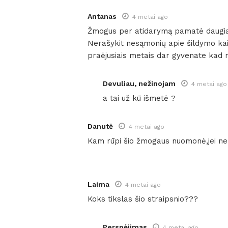
Antanas
4 metai ago
Žmogus per atidarymą pamatė daugiau
Nerašykit nesąmonių apie šildymo kain
praėjusiais metais dar gyvenate kad n
Devuliau, nežinojam
4 metai ago
a tai už kū išmetė ?
Danutė
4 metai ago
Kam rūpi šio žmogaus nuomonė,jei neb
Laima
4 metai ago
Koks tikslas šio straipsnio???
Perspėjimas
4 metai ago