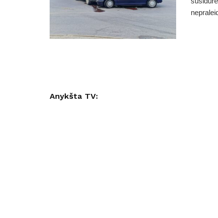
susidūrė
nepraleid
Anykšta TV: