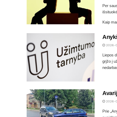
Per saus
išsituok
Kaip man
Anykš
2026-
Liepos d
grįžo į 
nedarbas
Avari
2026-
Prie „An