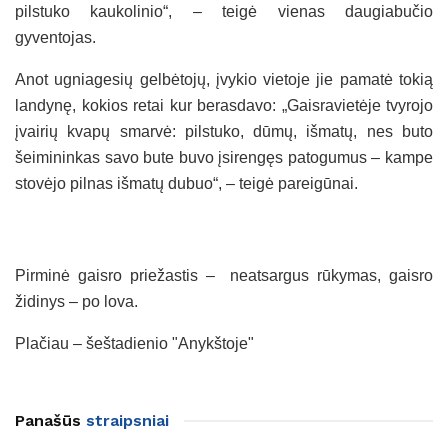
pilstuko kaukolinio“, – teigė vienas daugiabučio
gyventojas.
Anot ugniagesių gelbėtojų, įvykio vietoje jie pamatė tokią
landynę, kokios retai kur berasdavo: „Gaisravietėje tvyrojo
įvairių kvapų smarvė: pilstuko, dūmų, išmatų, nes buto
šeimininkas savo bute buvo įsirengęs patogumus – kampe
stovėjo pilnas išmatų dubuo“, – teigė pareigūnai.
Pirminė gaisro priežastis –
neatsargus rūkymas, gaisro
židinys – po lova.
Plačiau – šeštadienio "Anykštoje"
Panašūs
straipsniai