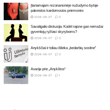
Įtariamajam rezonansinėje nužudymo byloje
pakeistos kardomosios priemonės
2026-08-07
0
Savaitgalio diskusija: Kodėl rajone gan nemažai
gyventojų ryžtasi skyryboms?
2026-08-07
0
Anykščiai ir toliau išlieka „bedarbių sostine”
2026-08-07
0
Avarija prie „Anykštos“
2026-08-07
1