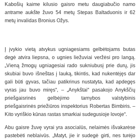
Kabošių kaime kilusio gaisro metu daugiabučio namo
antrame aukšte žuvo 54 metų Stepas Baltaduonis ir 62
metų invalidas Bronius Ožys.
Į įvykio vietą atvykus ugniagesiams gelbėtojams butas
degė atvira liepsna, o ugnies liežuviai veržėsi pro langą.
„Vieną žmogų ugniagesiai rado sukniubusį prie durų, jis
skubiai buvo išneštas į lauką, tikintis, kad nukentėjęs dar
gali būti gyvas, tačiau patikrinus nustatyta, kad apdegęs
vyras jau buvo miręs“, – „Anykštai“ pasakojo Anykščių
priešgaisrinės gelbėjimo tarnybos valstybinis
priešgaisrinės priežiūros inspektorius Robertas Bimbiris. –
Kito vyriškio kūnas rastas smarkiai sudegusioje lovoje“.
Abu gaisre žuvę vyrai yra asocialūs, nelaimės išvakarėse
pastebėti neblaivūs. „Matyt, jie ir sudegė girti, nes turėjo