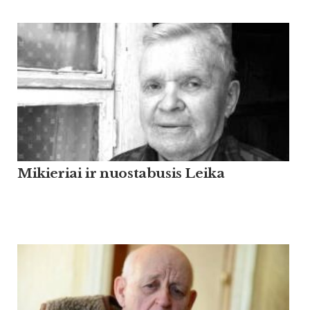
Mikieriai ir nuostabusis Leika