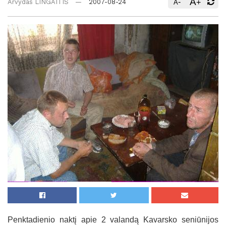
A
-
+
Arvydas LINGAITIS
2007-08-24
A
Penktadienio naktį apie 2 valandą Kavarsko seniūnijos