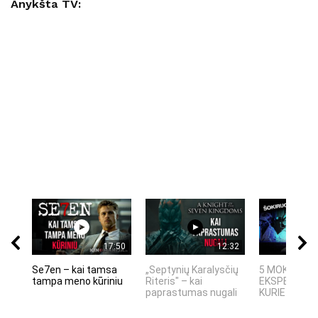
Anykšta TV:
17:50
12:32
Se7en – kai tamsa
„Septynių Karalysčių
5 MOKSLINIA
tampa meno kūriniu
Riteris" – kai
EKSPERIMEN
paprastumas nugali
KURIE SUKRĖT