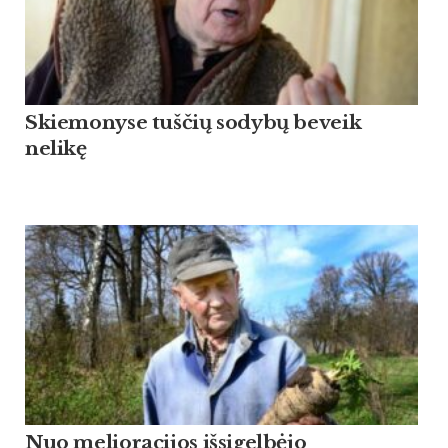
Skiemonyse tuščių sodybų beveik
nelikę
Nuo melioracijos išsigelbėjo