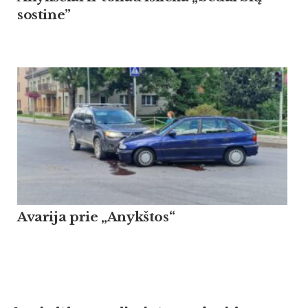
sostine”
Avarija prie „Anykštos“