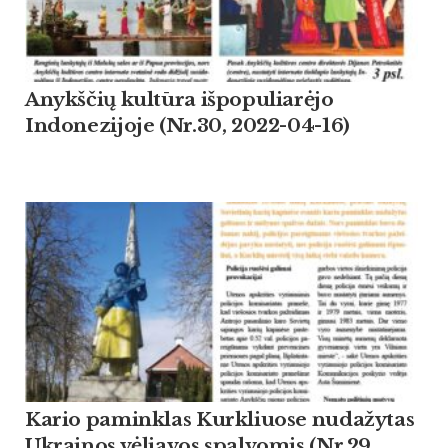
Anykščių kultūra išpopuliarėjo
Indonezijoje (Nr.30, 2022-04-16)
Kario paminklas Kurkliuose nudažytas
Ukrainos vėliavos spalvomis (Nr.29,