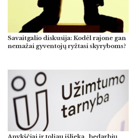
Savaitgalio diskusija: Kodėl rajone gan
nemažai gyventojų ryžtasi skyryboms?
Anykščiai ir toliau išlieka „bedarbių