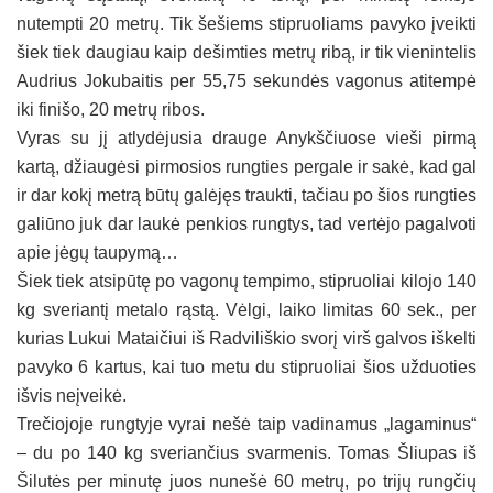
nutempti 20 metrų. Tik šešiems stipruoliams pavyko įveikti
šiek tiek daugiau kaip dešimties metrų ribą, ir tik vienintelis
Audrius Jokubaitis per 55,75 sekundės vagonus atitempė
iki finišo, 20 metrų ribos.
Vyras su jį atlydėjusia drauge Anykščiuose vieši pirmą
kartą, džiaugėsi pirmosios rungties pergale ir sakė, kad gal
ir dar kokį metrą būtų galėjęs traukti, tačiau po šios rungties
galiūno juk dar laukė penkios rungtys, tad vertėjo pagalvoti
apie jėgų taupymą…
Šiek tiek atsipūtę po vagonų tempimo, stipruoliai kilojo 140
kg sveriantį metalo rąstą. Vėlgi, laiko limitas 60 sek., per
kurias Lukui Mataičiui iš Radviliškio svorį virš galvos iškelti
pavyko 6 kartus, kai tuo metu du stipruoliai šios užduoties
išvis neįveikė.
Trečiojoje rungtyje vyrai nešė taip vadinamus „lagaminus“
– du po 140 kg sveriančius svarmenis. Tomas Šliupas iš
Šilutės per minutę juos nunešė 60 metrų, po trijų rungčių