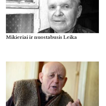
Mikieriai ir nuostabusis Leika