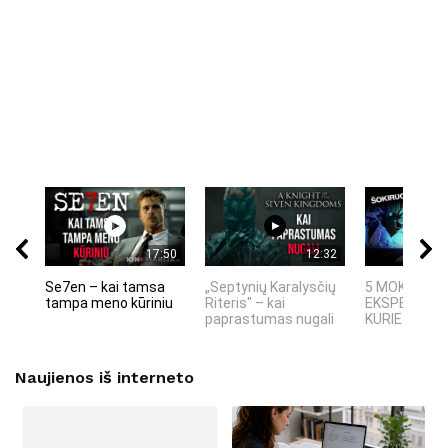
17:50
12:32
Se7en – kai tamsa
„Septynių Karalysčių
5 MOKSLINIA
tampa meno kūriniu
Riteris" – kai
EKSPERIMEN
paprastumas nugali
KURIE SUKRĖT
Naujienos iš interneto