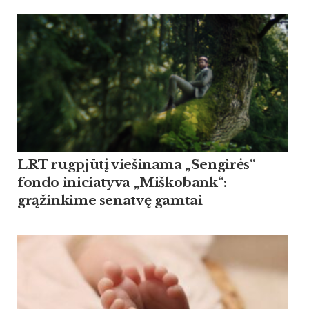
LRT rugpjūtį viešinama „Sengirės“
fondo iniciatyva „Miškobank“:
grąžinkime senatvę gamtai