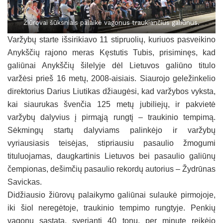
Žiūrovai šūksniais palaikė vagonus traukiančius galiūnus.
Varžybų starte išsirikiavo 11 stipruolių, kuriuos pasveikino
Anykščių rajono meras Kęstutis Tubis, prisiminęs, kad
galiūnai Anykščių šilelyje dėl Lietuvos galiūno titulo
varžėsi prieš 16 metų, 2008-aisiais. Siaurojo geležinkelio
direktorius Darius Liutikas džiaugėsi, kad varžybos vyksta,
kai siaurukas švenčia 125 metų jubiliejų, ir pakvietė
varžybų dalyvius į pirmąją rungtį – traukinio tempimą.
Sėkmingų startų dalyviams palinkėjo ir varžybų
vyriausiasis teisėjas, stipriausiu pasaulio žmogumi
tituluojamas, daugkartinis Lietuvos bei pasaulio galiūnų
čempionas, dešimčių pasaulio rekordų autorius – Žydrūnas
Savickas.
Didžiausio žiūrovų palaikymo galiūnai sulaukė pirmojoje,
iki šiol neregėtoje, traukinio tempimo rungtyje. Penkių
vagonų sąstatą, sveriantį 40 tonų, per minutę reikėjo