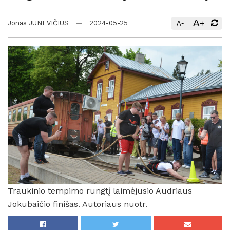
A
-
+
Jonas JUNEVIČIUS
2024-05-25
A
Traukinio tempimo rungtį laimėjusio Audriaus
Jokubaičio finišas. Autoriaus nuotr.