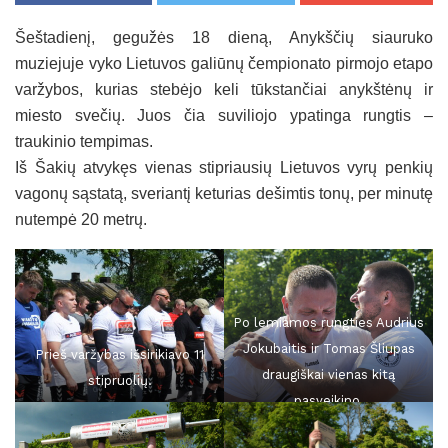
Šeštadienį, gegužės 18 dieną, Anykščių siauruko
muziejuje vyko Lietuvos galiūnų čempionato pirmojo etapo
varžybos, kurias stebėjo keli tūkstančiai anykštėnų ir
miesto svečių. Juos čia suviliojo ypatinga rungtis –
traukinio tempimas.
Iš Šakių atvykęs vienas stipriausių Lietuvos vyrų penkių
vagonų sąstatą, sveriantį keturias dešimtis tonų, per minutę
nutempė 20 metrų.
Po lemiamos rungties Audrius
Jokubaitis ir Tomas Šliupas
Prieš varžybas išsirikiavo 11
draugiškai vienas kitą
stipruolių.
pasveikino.