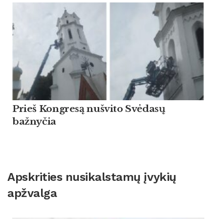
Prieš Kongresą nušvito Svėdasų
bažnyčia
Apskrities nusikalstamų įvykių
apžvalga