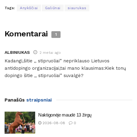
Tags:
Anykščiai
Galiūnai
siaurukas
Komentarai
1
ALBINIUKAS
2 metai ago
Kadangi,šitie ,, stipruoliai” nepriklauso Lietuvos
antidopingo organizacijai,tai mano klausimas:Kiek tonų
dopingo šitie ,, stipruoliai” suvalgė?
Panašūs
straipsniai
Naktigonėje maudė 13 žirgų
2026-08-08
0