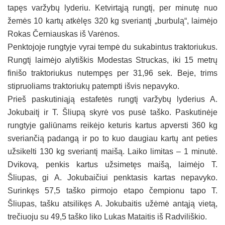
tapęs varžybų lyderiu. Ketvirtąją rungtį, per minutę nuo
žemės 10 kartų atkėlęs 320 kg sveriantį „burbulą“, laimėjo
Rokas Černiauskas iš Varėnos.
Penktojoje rungtyje vyrai tempė du sukabintus traktoriukus.
Rungtį laimėjo alytiškis Modestas Struckas, iki 15 metrų
finišo traktoriukus nutempęs per 31,96 sek. Beje, trims
stipruoliams traktoriukų patempti išvis nepavyko.
Prieš paskutiniąją estafetės rungtį varžybų lyderius A.
Jokubaitį ir T. Šliupą skyrė vos pusė taško. Paskutinėje
rungtyje galiūnams reikėjo keturis kartus apversti 360 kg
sveriančią padangą ir po to kuo daugiau kartų ant peties
užsikelti 130 kg sveriantį maišą. Laiko limitas – 1 minutė.
Dvikovą, penkis kartus užsimetęs maišą, laimėjo T.
Šliupas, gi A. Jokubaičiui penktasis kartas nepavyko.
Surinkęs 57,5 taško pirmojo etapo čempionu tapo T.
Šliupas, tašku atsilikęs A. Jokubaitis užėmė antąją vietą,
trečiuoju su 49,5 taško liko Lukas Mataitis iš Radviliškio.