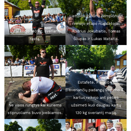
Lietuvos galiūnų čempionato
rirmojo etapo nugalėtojai:
Vyrai kilojo 140 kg. sveriantį
Audrius Jokubaitis, Tomas
rąstą.
Šliupas ir Lukas Mataitis.
Estafetė. Po 360 kg
sveriančių padangų vertimo 4
kartus reikėjo ant peties
Ne visos rungtys kai kuriems
užsimeti kuo daugiau kartų
stipruoliams buvo įveikiamos.
130 kg sveriantį maišą.