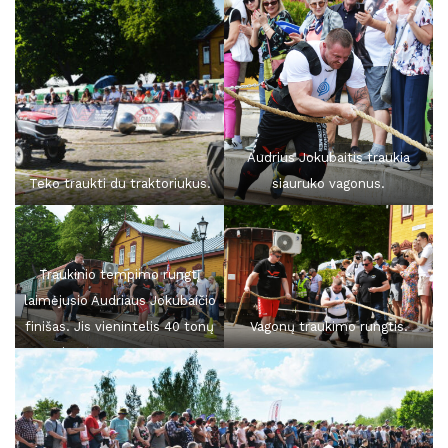
Audrius Jokubaitis traukia
Teko traukti du traktoriukus.
siauruko vagonus.
Traukinio tempimo rungtį
laimėjusio Audriaus Jokubaičio
Vagonų traukimo rungtis.
finišas. Jis vienintelis 40 tonų
sveriantį sąstatą 20 metrų
nutempė per 57,75 min.