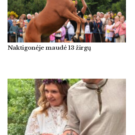
Naktigonėje maudė 13 žirgų