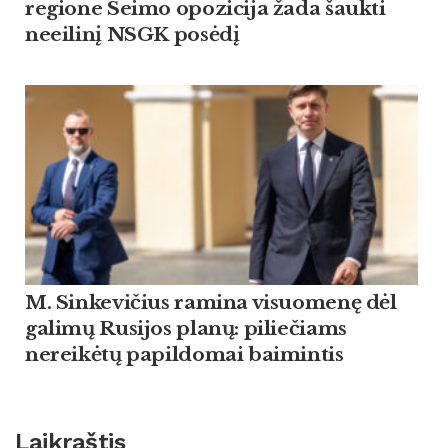
regione Seimo opozicija žada šaukti
neeilinį NSGK posėdį
M. Sinkevičius ramina visuomenę dėl
galimų Rusijos planų: piliečiams
nereikėtų papildomai baimintis
Laikraštis