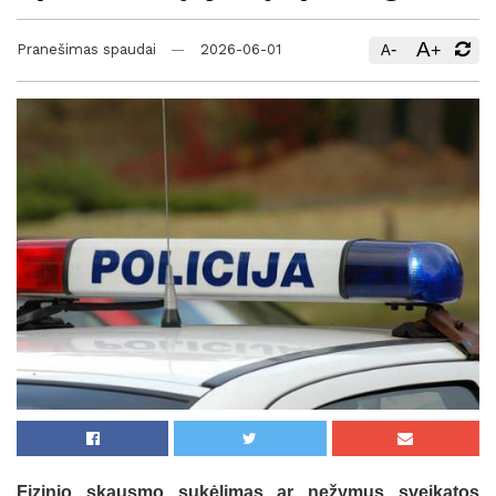
A
-
+
Pranešimas spaudai
2026-06-01
A
Fizinio skausmo sukėlimas ar nežymus sveikatos