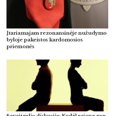
Įtariamajam rezonansinėje nužudymo
byloje pakeistos kardomosios
priemonės
Savaitgalio diskusija: Kodėl rajone gan