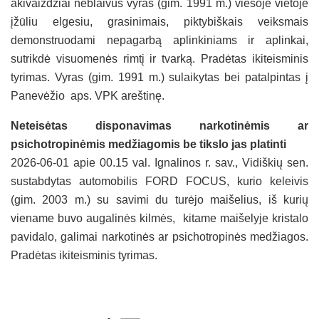
akivaizdžiai neblaivus vyras (gim. 1991 m.) viešoje vietoje
įžūliu elgesiu, grasinimais, piktybiškais veiksmais
demonstruodami nepagarbą aplinkiniams ir aplinkai,
sutrikdė visuomenės rimtį ir tvarką. Pradėtas ikiteisminis
tyrimas. Vyras (gim. 1991 m.) sulaikytas bei patalpintas į
Panevėžio aps. VPK areštinę.
Neteisėtas disponavimas narkotinėmis ar
psichotropinėmis medžiagomis be tikslo jas platinti
2026-06-01 apie 00.15 val. Ignalinos r. sav., Vidiškių sen.
sustabdytas automobilis FORD FOCUS, kurio keleivis
(gim. 2003 m.) su savimi du turėjo maišelius, iš kurių
viename buvo augalinės kilmės, kitame maišelyje kristalo
pavidalo, galimai narkotinės ar psichotropinės medžiagos.
Pradėtas ikiteisminis tyrimas.