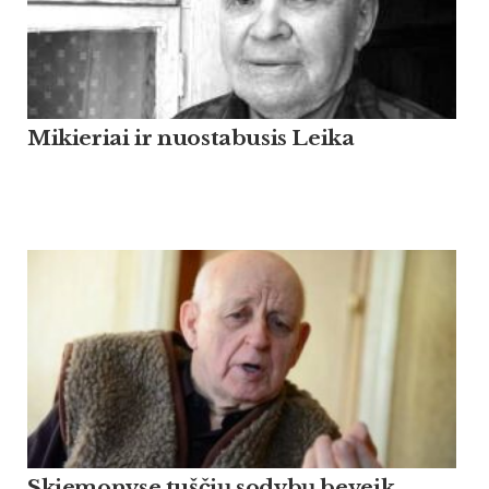
Mikieriai ir nuostabusis Leika
Skiemonyse tuščių sodybų beveik