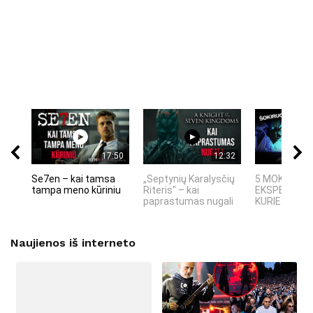
17:50
12:32
Se7en – kai tamsa
„Septynių Karalysčių
5 MOKSLINIA
tampa meno kūriniu
Riteris" – kai
EKSPERIMEN
paprastumas nugali
KURIE SUKRĖT
Naujienos iš interneto