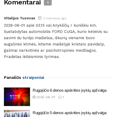
Komentarai
1
Vitalijus Tuzovas
2 mėnesiai ago
2026-06-01 apie 03.15 val Anykščių r kuniškiu km.
Sustabdytas automobilis FORD CUGA, kurio keleivis su
savimi du turėjo maišelius, iškurių viename buvo
augalinės kilmės, kitame maišelyje kristalo pavidalp,
galimai narkotinės ar psichotropinės medžiagos.
Pradėtas ikitėisminis tyrimas.
Panašūs
straipsniai
Rugpjūčio 6 dienos apskrities įvykių apžvalga
2026-08-07
1
Rugpjūčio 5 dienos apskrities įvykių apžvalga