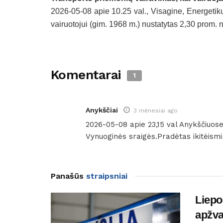
2026-05-08 apie 10.25 val., Visagine, Energetik
vairuotojui (gim. 1968 m.) nustatytas 2,30 prom. 
Komentarai
1
Anykščiai
3 mėnesiai ago
2026-05-08 apie 23,15 val Anykščiuos
Vynuoginės sraigės.Pradėtas ikitėismi
Panašūs
straipsniai
Liepo
apžva