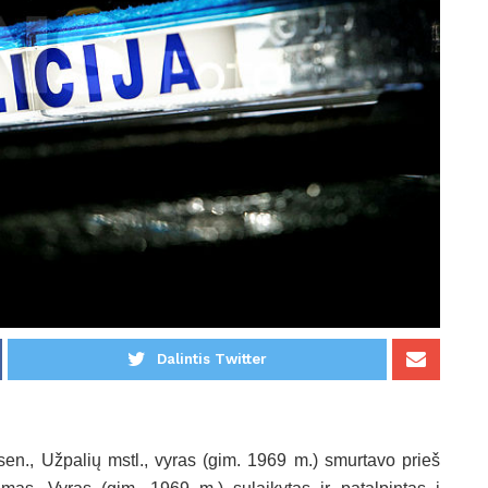
Dalintis Twitter
sen., Užpalių mstl., vyras (gim. 1969 m.) smurtavo prieš