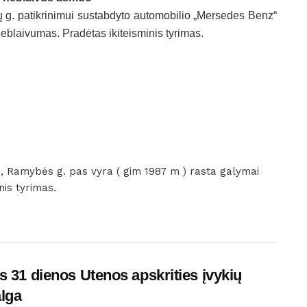
ų g. patikrinimui sustabdyto automobilio „Mersedes Benz“
neblaivumas. Pradėtas ikiteisminis tyrimas.
e, Ramybės g. pas vyra ( gim 1987 m ) rasta galymai
nis tyrimas.
s 31 dienos Utenos apskrities įvykių
lga