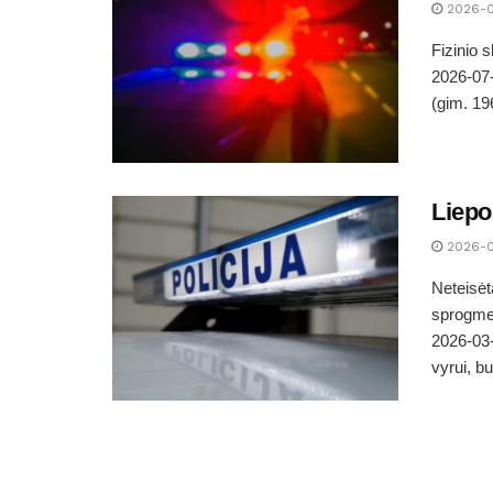
2026-0
Fizinio
2026-07-
(gim. 19
Liepo
2026-0
Neteisėt
sprogme
2026-03-
vyrui, bu