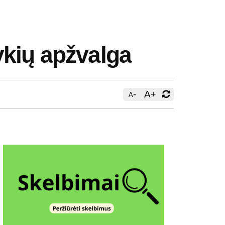
ykių apžvalga
-
A
+
A