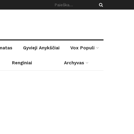
rmatas
Gyvieji Anykščiai
Vox Populi
Renginiai
Archyvas