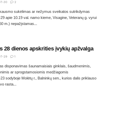
7-30
2
 skausmo sukėlimas ar nežymus sveikatos sutrikdymas
29 apie 10.19 val. namo kieme, Visagine, Veteranų g. vyrui
60 m.) nepažįstamas...
s 28 dienos apskrities įvykių apžvalga
7-29
1
as disponavimas šaunamaisiais ginklais, šaudmenimis,
nimis ar sprogstamosiomis medžiagomis
23 sodyboje Molėtų r., Balninkų sen., kurios dalis priklauso
vo rasta...