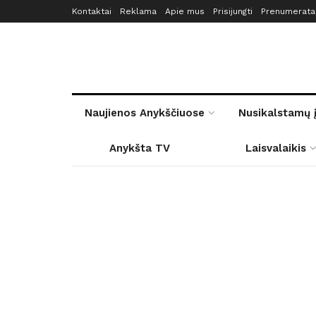
Kontaktai
Reklama
Apie mus
Prisijungti
Prenumerata
Naujienos Anykščiuose
Nusikalstamų 
Anykšta TV
Laisvalaikis