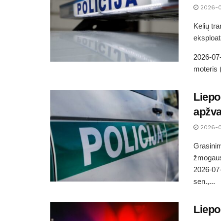
2026-0
Kelių tr
eksploat
2026-07-
moteris (
Liepo
apžva
2026-0
Grasinim
žmogaus
2026-07-
sen.,...
Liepo