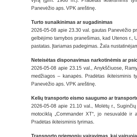
vyrą (gim. 1968 m.). Pradėtas ikiteisminis tyr
Panevėžio aps. VPK areštinę.
Turto sunaikinimas ar sugadinimas
2026-05-08 apie 23.30 val. gautas Panevėžio pr
gelbėjimo tarnybos pranešimas, kad Utenos r., U
pastatas. Įtariamas padegimas. Žala nustatinėjam
Neteisėtas disponavimas narkotinėmis ar psic
2026-05-08 apie 23.15 val., Anykščiuose, Ramyb
medžiagos – kanapės. Pradėtas ikiteisminis tyr
Panevėžio aps. VPK areštinę.
Kelių transporto eismo saugumo ar transport
2026-05-08 apie 21.10 val., Molėtų r., Suginčių
motociklą „Commander XT“, jo nesuvaldė ir ap
Pradėtas ikiteisminis tyrimas.
Transporto priemonių vairavimas, kai vairuo