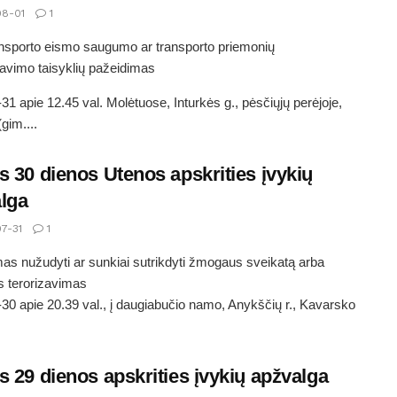
8-01
1
ansporto eismo saugumo ar transporto priemonių
avimo taisyklių pažeidimas
31 apie 12.45 val. Molėtuose, Inturkės g., pėsčiųjų perėjoje,
gim....
s 30 dienos Utenos apskrities įvykių
lga
7-31
1
as nužudyti ar sunkiai sutrikdyti žmogaus sveikatą arba
 terorizavimas
30 apie 20.39 val., į daugiabučio namo, Anykščių r., Kavarsko
s 29 dienos apskrities įvykių apžvalga