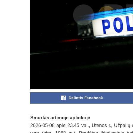
Dalintis Facebook
Smurtas artimoje aplinkoje
2026-05-08 apie 23.45 val., Utenos r., Užpalių 