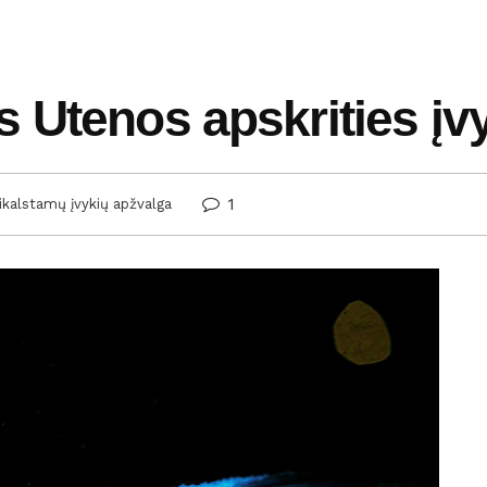
 Utenos apskrities įv
1
ikalstamų įvykių apžvalga