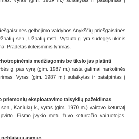
imas. Vyras (gim. 1969 m.) sulaikytas ir patalpintas į
iešgaisrinės gelbėjimo valdybos Anykščių priešgaisrinės
žpalių sen., Užpalių mstl., Vytauto g. yra sudegęs ūkinis
a. Pradėtas ikiteisminis tyrimas.
hotropinėmis medžiagomis be tikslo jas platinti
ės g. pas vyrą (gim. 1987 m.) rasta galimai narkotinės
imas. Vyras (gim. 1987 m.) sulaikytas ir patalpintas į
o priemonių eksploatavimo taisyklių pažeidimas
 sen., Kaniūkų k., vyras (gim. 1970 m.) vairavo keturratį
virto. Eismo įvykio metu žuvo keturračio vairuotojas.
ja neblaivus asmuo