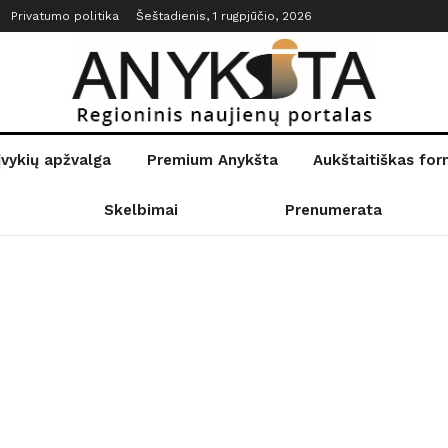
Privatumo politika
Šeštadienis, 1 rugpjūčio, 2026
įvykių apžvalga
Premium Anykšta
Aukštaitiškas fo
Skelbimai
Prenumerata