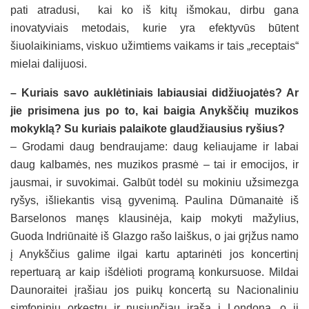
pati atradusi, kai ko iš kitų išmokau, dirbu gana
inovatyviais metodais, kurie yra efektyvūs būtent
šiuolaikiniams, viskuo užimtiems vaikams ir tais „receptais“
mielai dalijuosi.
– Kuriais savo auklėtiniais labiausiai didžiuojatės? Ar
jie prisimena jus po to, kai baigia Anykščių muzikos
mokyklą? Su kuriais palaikote glaudžiausius ryšius?
– Grodami daug bendraujame: daug keliaujame ir labai
daug kalbamės, nes muzikos prasmė – tai ir emocijos, ir
jausmai, ir suvokimai. Galbūt todėl su mokiniu užsimezga
ryšys, išliekantis visą gyvenimą. Paulina Dūmanaitė iš
Barselonos manęs klausinėja, kaip mokyti mažylius,
Guoda Indriūnaitė iš Glazgo rašo laiškus, o jai grįžus namo
į Anykščius galime ilgai kartu aptarinėti jos koncertinį
repertuarą ar kaip išdėlioti programą konkursuose. Mildai
Daunoraitei įrašiau jos puikų koncertą su Nacionaliniu
simfoniniu orkestru ir nusiunčiau įrašą į Londoną, o ji