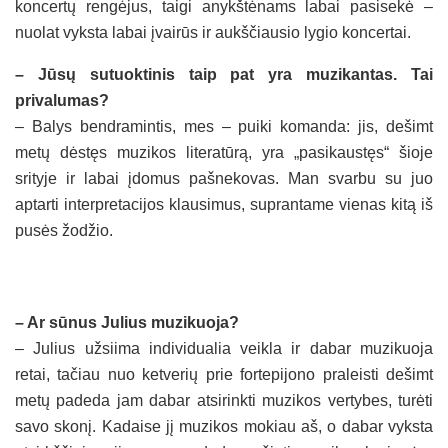
koncertų rengėjus, taigi anykštėnams labai pasisekė –
nuolat vyksta labai įvairūs ir aukščiausio lygio koncertai.
– Jūsų sutuoktinis taip pat yra muzikantas. Tai
privalumas?
– Balys bendramintis, mes – puiki komanda: jis, dešimt
metų dėstęs muzikos literatūrą, yra „pasikaustęs“ šioje
srityje ir labai įdomus pašnekovas. Man svarbu su juo
aptarti interpretacijos klausimus, suprantame vienas kitą iš
pusės žodžio.
– Ar sūnus Julius muzikuoja?
– Julius užsiima individualia veikla ir dabar muzikuoja
retai, tačiau nuo ketverių prie fortepijono praleisti dešimt
metų padeda jam dabar atsirinkti muzikos vertybes, turėti
savo skonį. Kadaise jį muzikos mokiau aš, o dabar vyksta