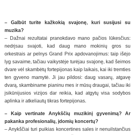
– Galbūt turite kažkokią svajonę, kuri susijusi su
muzika?
– Dažnai rezultatai pranokdavo mano pačios lūkesčius:
nedrįsau svajoti, kad daug mano mokinių gros su
orkestrais ar pelnys Grand Prix apdovanojimus: taip išėjo
lyg savaime, tačiau vaikystėje turėjau svajonę, kad šeimos
dvare vėl skambėtų fortepijonas kaip laikais, kai iki tremties
ten gyveno mamytė. Ji jau pildosi: daug vasarų, atgavę
dvarą, skambiname pianinu mes ir mūsų draugai, tačiau iki
įsikūnijusios vizijos dar reikia, kad atgytų visa sodybos
aplinka ir atkeliautų tikras fortepijonas.
– Kaip vertinate Anykščių muzikinį gyvenimą? Ar
pakanka profesionalių, įdomių koncertų?
– Anykščiai turi puikias koncertines sales ir nenuilstančius