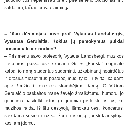
jaudulio vos nepamiršau prieiti prie senelio Šalčio atsiimti
saldainių, tačiau buvau laiminga.
– Jūsų dėstytojais buvo prof. Vytautas Landsbergis,
Vytautas Gerulaitis. Kokius jų pamokymus puikiai
prisimenate ir šiandien?
– Prisimenu savo profesorių Vytautą Landsbergį, muzikos
literatūros paskaitose skaitantį Getės „Faustą“ originalo
kalba, jo norą studentus sudominti, užkabinantį negirdėtus
ir drąsius filosofinius pastebėjimus, tyliai ir tvirtai kalbantį
apie žodžio ir muzikos skambėjimo darną. O Viktoro
Gerulaičio paskaitos mane žavėjo šmaikštumu, humoru, jo
gebėjimu pasitelkti istoriją ir įdomiai perteikti jos ryšį su
muzikos raida. Iš šių dėstytojų išmokau vesti koncertus,
siekdama susieti muziką, žodį ir istoriją, jausti klausytoją,
kas jam įdomu.