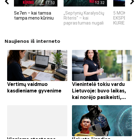
17:50
12:32
Se7en – kai tamsa
„Septynių Karalysčių
5 MOKSLINIA
tampa meno kūriniu
Riteris" – kai
EKSPERIMEN
paprastumas nugali
KURIE SUKRĖT
Naujienos iš interneto