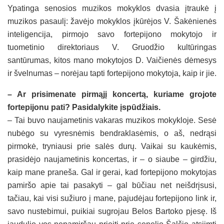
Ypatinga senosios muzikos mokyklos dvasia įtraukė į
muzikos pasaulį: žavėjo mokyklos įkūrėjos V. Šakėnienės
inteligencija, pirmojo savo fortepijono mokytojo ir
tuometinio direktoriaus V. Gruodžio kultūringas
santūrumas, kitos mano mokytojos D. Vaičienės dėmesys
ir švelnumas – norėjau tapti fortepijono mokytoja, kaip ir jie.
– Ar prisimenate pirmąjį koncertą, kuriame grojote
fortepijonu pati? Pasidalykite įspūdžiais.
– Tai buvo naujametinis vakaras muzikos mokykloje. Sesė
nubėgo su vyresnėmis bendraklasėmis, o aš, nedrąsi
pirmokė, tryniausi prie salės durų. Vaikai su kaukėmis,
prasidėjo naujametinis koncertas, ir – o siaube – girdžiu,
kaip mane praneša. Gal ir gerai, kad fortepijono mokytojas
pamiršo apie tai pasakyti – gal būčiau net neišdrįsusi,
tačiau, kai visi sužiuro į mane, pajudėjau fortepijono link ir,
savo nustebimui, puikiai sugrojau Belos Bartoko pjesę. Iš