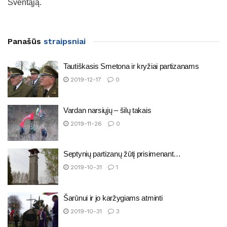
Šventąją.
Panašūs
straipsniai
Tautiškasis Smetona ir kryžiai partizanams
2019-12-17
0
Vardan narsiųjų – šilų takais
2019-11-26
0
Septynių partizanų žūtį prisimenant…
2019-10-31
1
Šarūnui ir jo karžygiams atminti
2019-10-31
3