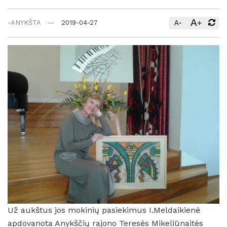
A
-
+
-ANYKŠTA
2019-04-27
A
Už aukštus jos mokinių pasiekimus I.Meldaikienė
apdovanota Anykščių rajono Teresės Mikeliūnaitės