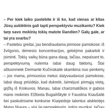
– Per kiek laiko pastebite ir iš ko, kad vienas ar kitas
Jūsų auklėtinis gali tapti perspektyviu muzikantu? Kiek
tarp savo mokinių tokių matote šiandien? Galų gale, ar
tai yra svarbu?
– Pastebiu greitai, jau bendraudama pirmose pamokose: iš
žvilgsnio, dėmesio koncentracijos, gebėjimo pakartoti ir
įsiminti. Tokių vaikų būna gana daug, tačiau, nepaisant to,
perspektyvumą nulemia labai daug faktorių. Štai
aštuonmetė Deimantė Kučinskaitė skambina nuo penkerių
– jos mama, pirmuosius metus dalyvaudavusi pamokose,
labai daug prisidėjo, kad dukrelė, laimėjusi pirmąją vietą,
grįžtų iš Krokuvos. Manau, labai charizmatiškos ir gabios
mano mokinės Elžbieta Bugailiškytė ir Faustina Kiaušaitė
bei paskutiniame konkurse Klaipėdoje talentus atskleidęs
Matas Niaura – visi jie perspektyvūs, imlūs muzikai, tačiau