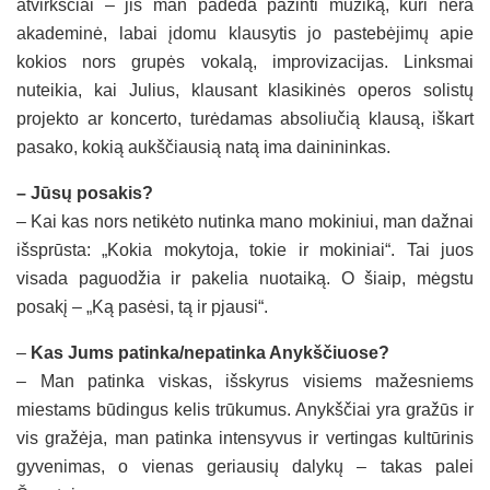
atvirkščiai – jis man padeda pažinti muziką, kuri nėra
akademinė, labai įdomu klausytis jo pastebėjimų apie
kokios nors grupės vokalą, improvizacijas. Linksmai
nuteikia, kai Julius, klausant klasikinės operos solistų
projekto ar koncerto, turėdamas absoliučią klausą, iškart
pasako, kokią aukščiausią natą ima dainininkas.
– Jūsų posakis?
– Kai kas nors netikėto nutinka mano mokiniui, man dažnai
išsprūsta: „Kokia mokytoja, tokie ir mokiniai“. Tai juos
visada paguodžia ir pakelia nuotaiką. O šiaip, mėgstu
posakį – „Ką pasėsi, tą ir pjausi“.
–
Kas Jums patinka/nepatinka Anykščiuose?
– Man patinka viskas, išskyrus visiems mažesniems
miestams būdingus kelis trūkumus. Anykščiai yra gražūs ir
vis gražėja, man patinka intensyvus ir vertingas kultūrinis
gyvenimas, o vienas geriausių dalykų – takas palei