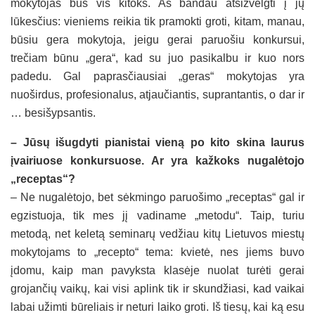
mokytojas bus vis kitoks. Aš bandau atsižvelgti į jų
lūkesčius: vieniems reikia tik pramokti groti, kitam, manau,
būsiu gera mokytoja, jeigu gerai paruošiu konkursui,
trečiam būnu „gera“, kad su juo pasikalbu ir kuo nors
padedu. Gal paprasčiausiai „geras“ mokytojas yra
nuoširdus, profesionalus, atjaučiantis, suprantantis, o dar ir
… besišypsantis.
– Jūsų išugdyti pianistai vieną po kito skina laurus
įvairiuose konkursuose. Ar yra kažkoks nugalėtojo
„receptas“?
– Ne nugalėtojo, bet sėkmingo paruošimo „receptas“ gal ir
egzistuoja, tik mes jį vadiname „metodu“. Taip, turiu
metodą, net keletą seminarų vedžiau kitų Lietuvos miestų
mokytojams to „recepto“ tema: kvietė, nes jiems buvo
įdomu, kaip man pavyksta klasėje nuolat turėti gerai
grojančių vaikų, kai visi aplink tik ir skundžiasi, kad vaikai
labai užimti būreliais ir neturi laiko groti. Iš tiesų, kai ką esu