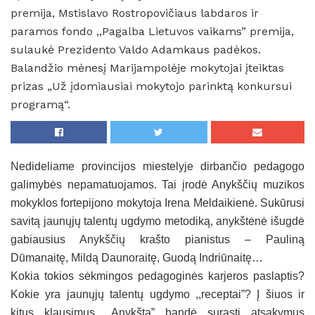
premija, Mstislavo Rostropovičiaus labdaros ir
paramos fondo ,,Pagalba Lietuvos vaikams” premija,
sulaukė Prezidento Valdo Adamkaus padėkos.
Balandžio mėnesį Marijampolėje mokytojai įteiktas
prizas „Už įdomiausiai mokytojo parinktą konkursui
programą“.
Nedideliame provincijos miestelyje dirbančio pedagogo
galimybės nepamatuojamos. Tai įrodė Anykščių muzikos
mokyklos fortepijono mokytoja Irena Meldaikienė. Sukūrusi
savitą jaunųjų talentų ugdymo metodiką, anykštėnė išugdė
gabiausius Anykščių krašto pianistus – Pauliną
Dūmanaitę, Mildą Daunoraitę, Guodą Indriūnaitę…
Kokia tokios sėkmingos pedagoginės karjeros paslaptis?
Kokie yra jaunųjų talentų ugdymo ,,receptai”? Į šiuos ir
kitus klausimus ,,Anykšta” bandė surasti atsakymus