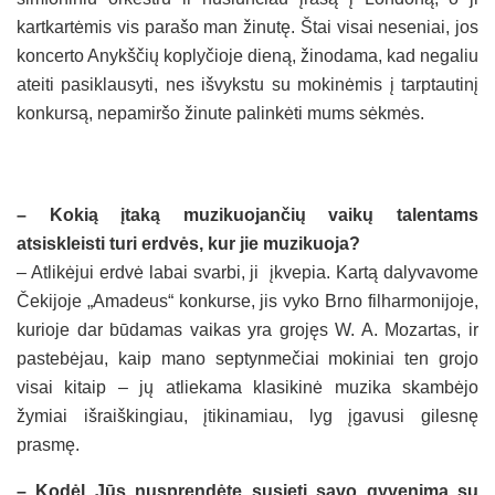
kartkartėmis vis parašo man žinutę. Štai visai neseniai, jos
koncerto Anykščių koplyčioje dieną, žinodama, kad negaliu
ateiti pasiklausyti, nes išvykstu su mokinėmis į tarptautinį
konkursą, nepamiršo žinute palinkėti mums sėkmės.
– Kokią įtaką muzikuojančių vaikų talentams
atsiskleisti turi erdvės, kur jie muzikuoja?
– Atlikėjui erdvė labai svarbi, ji įkvepia. Kartą dalyvavome
Čekijoje „Amadeus“ konkurse, jis vyko Brno filharmonijoje,
kurioje dar būdamas vaikas yra grojęs W. A. Mozartas, ir
pastebėjau, kaip mano septynmečiai mokiniai ten grojo
visai kitaip – jų atliekama klasikinė muzika skambėjo
žymiai išraiškingiau, įtikinamiau, lyg įgavusi gilesnę
prasmę.
– Kodėl Jūs nusprendėte susieti savo gyvenimą su