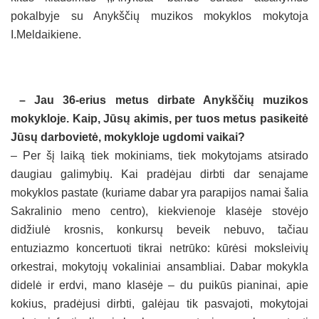
pokalbyje su Anykščių muzikos mokyklos mokytoja
I.Meldaikiene.
– Jau 36-erius metus dirbate Anykščių muzikos
mokykloje. Kaip, Jūsų akimis, per tuos metus pasikeitė
Jūsų darbovietė, mokykloje ugdomi vaikai?
– Per šį laiką tiek mokiniams, tiek mokytojams atsirado
daugiau galimybių. Kai pradėjau dirbti dar senajame
mokyklos pastate (kuriame dabar yra parapijos namai šalia
Sakralinio meno centro), kiekvienoje klasėje stovėjo
didžiulė krosnis, konkursų beveik nebuvo, tačiau
entuziazmo koncertuoti tikrai netrūko: kūrėsi moksleivių
orkestrai, mokytojų vokaliniai ansambliai. Dabar mokykla
didelė ir erdvi, mano klasėje – du puikūs pianinai, apie
kokius, pradėjusi dirbti, galėjau tik pasvajoti, mokytojai