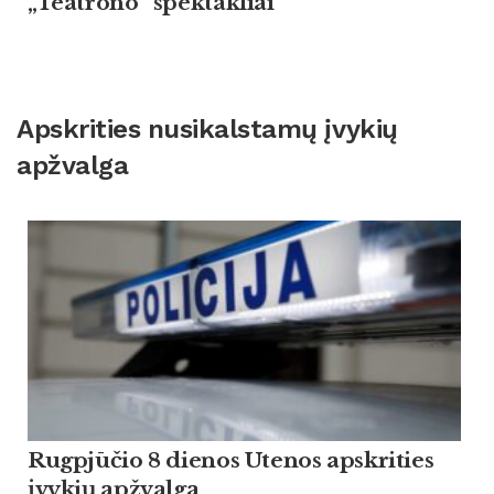
„Teatrono” spektakliai
Apskrities nusikalstamų įvykių
apžvalga
Rugpjūčio 8 dienos Utenos apskrities
įvykių apžvalga