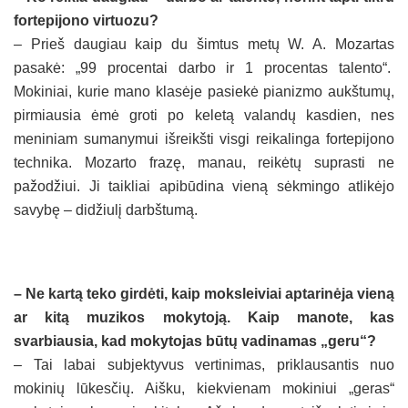
fortepijono virtuozu?
– Prieš daugiau kaip du šimtus metų W. A. Mozartas
pasakė: „99 procentai darbo ir 1 procentas talento“.
Mokiniai, kurie mano klasėje pasiekė pianizmo aukštumų,
pirmiausia ėmė groti po keletą valandų kasdien, nes
meniniam sumanymui išreikšti visgi reikalinga fortepijono
technika. Mozarto frazę, manau, reikėtų suprasti ne
pažodžiui. Ji taikliai apibūdina vieną sėkmingo atlikėjo
savybę – didžiulį darbštumą.
– Ne kartą teko girdėti, kaip moksleiviai aptarinėja vieną
ar kitą muzikos mokytoją. Kaip manote, kas
svarbiausia, kad mokytojas būtų vadinamas „geru“?
– Tai labai subjektyvus vertinimas, priklausantis nuo
mokinių lūkesčių. Aišku, kiekvienam mokiniui „geras“