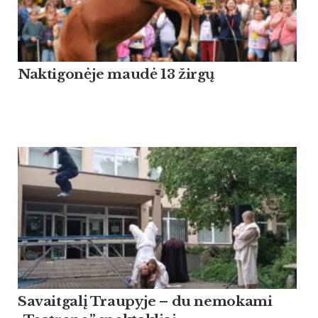
Naktigonėje maudė 13 žirgų
Savaitgalį Traupyje – du nemokami