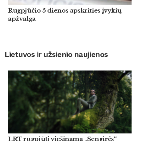
Rugpjūčio 5 dienos apskrities įvykių
apžvalga
Lietuvos ir užsienio naujienos
LRT rugpjūtį viešinama „Sengirės“