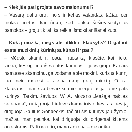
– Kiek jūs pati grojate savo malonumui?
– Vasarą galiu groti nors ir kelias valandas, tačiau per
mokslo metus, kai žinau, kad laukia šešios-septynios
pamokos – groju tik tai, ką reikia išmokti ar išanalizuoti.
– Kokią muziką mėgstate atlikti ir klausytis? O galbūt
esate muzikinių kūrinių sukūrusi ir pati?
– Mėgstu skambinti pagal nuotaiką: klasėje, kai lieku
viena, tiesiog imu iš spintos kūrinius ir juos groju. Kartais
namuose skambinu, galvodama apie mokinį, kuris tą kūrinį
tuo metu mokosi – ateina daug gerų minčių. O kai
klausausi, man svarbesnė kūrinio interpretacija, o ne pats
kūrinys. Tarkim, žaviuosi W. A. Mozarto „Mažąja nakties
serenada“, kurią groja Lietuvos kamerinis orkestras, nes ją
diriguoja Saulius Sondeckis, tačiau šis kūrinys jau žymiai
mažiau man patinka, kai diriguoja kiti dirigentai kitiems
orkestrams. Pati nekuriu, mano amplua – metodika.