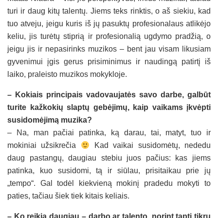
turi ir daug kitų talentų. Jiems teks rinktis, o aš siekiu, kad
tuo atveju, jeigu kuris iš jų pasuktų profesionalaus atlikėjo
keliu, jis turėtų stiprią ir profesionalią ugdymo pradžią, o
jeigu jis ir nepasirinks muzikos – bent jau visam likusiam
gyvenimui įgis gerus prisiminimus ir naudingą patirtį iš
laiko, praleisto muzikos mokykloje.
– Kokiais principais vadovaujatės savo darbe, galbūt
turite kažkokių slaptų gebėjimų, kaip vaikams įkvėpti
susidomėjimą muzika?
– Na, man pačiai patinka, ką darau, tai, matyt, tuo ir
mokiniai užsikrečia
Kad vaikai susidomėtų, nededu
daug pastangų, daugiau stebiu juos pačius: kas jiems
patinka, kuo susidomi, tą ir siūlau, prisitaikau prie jų
„tempo“. Gal todėl kiekvieną mokinį pradedu mokyti to
paties, tačiau šiek tiek kitais keliais.
– Ko reikia daugiau – darbo ar talento, norint tapti tikru