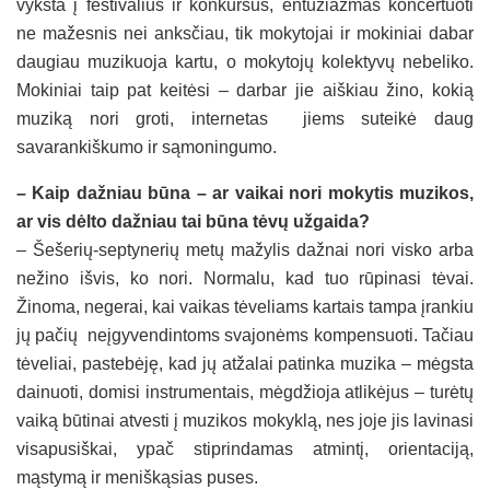
vyksta į festivalius ir konkursus, entuziazmas koncertuoti
ne mažesnis nei anksčiau, tik mokytojai ir mokiniai dabar
daugiau muzikuoja kartu, o mokytojų kolektyvų nebeliko.
Mokiniai taip pat keitėsi – darbar jie aiškiau žino, kokią
muziką nori groti, internetas jiems suteikė daug
savarankiškumo ir sąmoningumo.
– Kaip dažniau būna – ar vaikai nori mokytis muzikos,
ar vis dėlto dažniau tai būna tėvų užgaida?
– Šešerių-septynerių metų mažylis dažnai nori visko arba
nežino išvis, ko nori. Normalu, kad tuo rūpinasi tėvai.
Žinoma, negerai, kai vaikas tėveliams kartais tampa įrankiu
jų pačių neįgyvendintoms svajonėms kompensuoti. Tačiau
tėveliai, pastebėję, kad jų atžalai patinka muzika – mėgsta
dainuoti, domisi instrumentais, mėgdžioja atlikėjus – turėtų
vaiką būtinai atvesti į muzikos mokyklą, nes joje jis lavinasi
visapusiškai, ypač stiprindamas atmintį, orientaciją,
mąstymą ir meniškąsias puses.