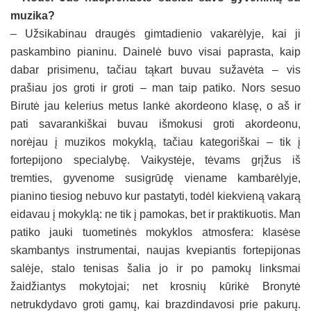
muzika?
– Užsikabinau draugės gimtadienio vakarėlyje, kai ji
paskambino pianinu. Dainelė buvo visai paprasta, kaip
dabar prisimenu, tačiau tąkart buvau sužavėta – vis
prašiau jos groti ir groti – man taip patiko. Nors sesuo
Birutė jau kelerius metus lankė akordeono klasę, o aš ir
pati savarankiškai buvau išmokusi groti akordeonu,
norėjau į muzikos mokyklą, tačiau kategoriškai – tik į
fortepijono specialybę. Vaikystėje, tėvams grįžus iš
tremties, gyvenome susigrūdę viename kambarėlyje,
pianino tiesiog nebuvo kur pastatyti, todėl kiekvieną vakarą
eidavau į mokyklą: ne tik į pamokas, bet ir praktikuotis. Man
patiko jauki tuometinės mokyklos atmosfera: klasėse
skambantys instrumentai, naujas kvepiantis fortepijonas
salėje, stalo tenisas šalia jo ir po pamokų linksmai
žaidžiantys mokytojai; net krosnių kūrikė Bronytė
netrukdydavo groti gamų, kai brazdindavosi prie pakurų.