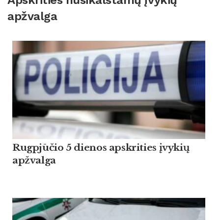
Apskrities nusikalstamų įvykių
apžvalga
Rugpjūčio 5 dienos apskrities įvykių
apžvalga