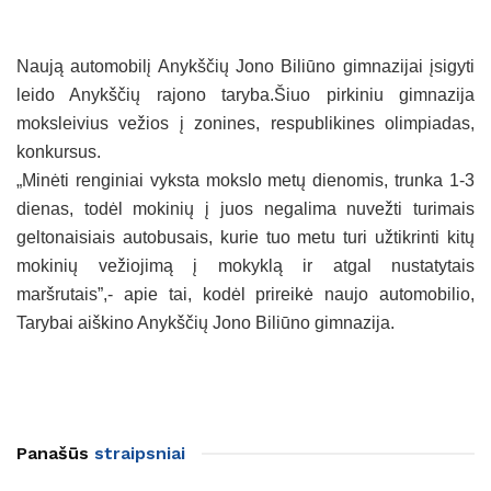
Naują automobilį Anykščių Jono Biliūno gimnazijai įsigyti
leido Anykščių rajono taryba.Šiuo pirkiniu gimnazija
moksleivius vežios į zonines, respublikines olimpiadas,
konkursus.
„Minėti renginiai vyksta mokslo metų dienomis, trunka 1-3
dienas, todėl mokinių į juos negalima nuvežti turimais
geltonaisiais autobusais, kurie tuo metu turi užtikrinti kitų
mokinių vežiojimą į mokyklą ir atgal nustatytais
maršrutais”,- apie tai, kodėl prireikė naujo automobilio,
Tarybai aiškino Anykščių Jono Biliūno gimnazija.
Panašūs
straipsniai