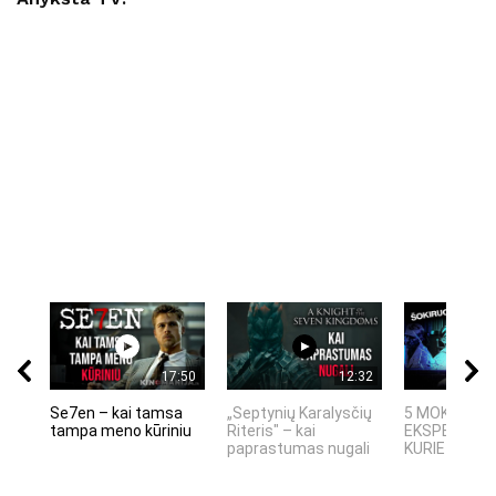
17:50
12:32
Se7en – kai tamsa
„Septynių Karalysčių
5 MOKSLINIA
tampa meno kūriniu
Riteris" – kai
EKSPERIMEN
paprastumas nugali
KURIE SUKRĖT