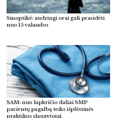
Sinoptikė: audringi orai gali prasidėti
nuo 15 valandos
SAM: nuo lapkričio daliai SMP
pacientų pagalbą teiks išplėstinės
praktikos slaugytojai