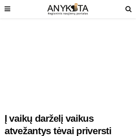
Į vaikų darželį vaikus
atvežantys tėvai priversti