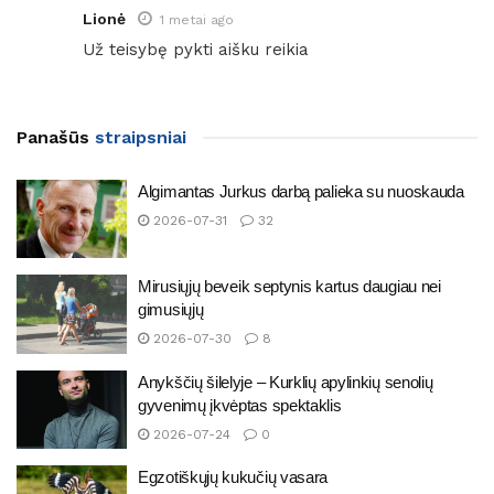
Lionė
1 metai ago
Už teisybę pykti aišku reikia
Panašūs
straipsniai
Algimantas Jurkus darbą palieka su nuoskauda
2026-07-31
32
Mirusiųjų beveik septynis kartus daugiau nei
gimusiųjų
2026-07-30
8
Anykščių šilelyje – Kurklių apylinkių senolių
gyvenimų įkvėptas spektaklis
2026-07-24
0
Egzotiškųjų kukučių vasara