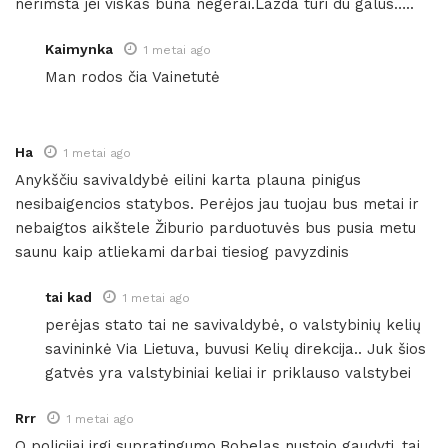
nerimsta jei viskas buna negerai.Lazda turi du galus…..
Kaimynka
1 metai ago
Man rodos čia Vainetutė
Ha
1 metai ago
Anykščiu savivaldybė eilini karta plauna pinigus
nesibaigencios statybos. Perėjos jau tuojau bus metai ir
nebaigtos aikštele Žiburio parduotuvės bus pusia metu
saunu kaip atliekami darbai tiesiog pavyzdinis
tai kad
1 metai ago
perėjas stato tai ne savivaldybė, o valstybinių kelių
savininkė Via Lietuva, buvusi Kelių direkcija.. Juk šios
gatvės yra valstybiniai keliai ir priklauso valstybei
Rrr
1 metai ago
O policijai irgi supratingumo.Bobelas nustojo gaudyti ,tai