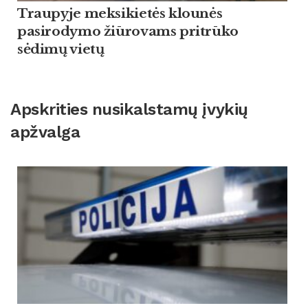
Traupyje meksikietės klounės
pasirodymo žiūrovams pritrūko
sėdimų vietų
Apskrities nusikalstamų įvykių
apžvalga