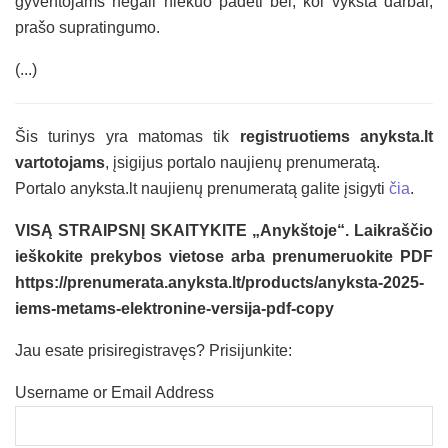
gyventojams negali niekuo padėti bei, kol vyksta darbai,
prašo supratingumo.
(...)
Šis turinys yra matomas tik
registruotiems anyksta.lt
vartotojams
, įsigijus portalo naujienų prenumeratą.
Portalo anyksta.lt naujienų prenumeratą galite įsigyti
čia
.
VISĄ STRAIPSNĮ SKAITYKITE „Anykštoje“. Laikraščio
ieškokite prekybos vietose arba prenumeruokite PDF
https://prenumerata.anyksta.lt/products/anyksta-2025-
iems-metams-elektronine-versija-pdf-copy
Jau esate prisiregistravęs? Prisijunkite:
Username or Email Address