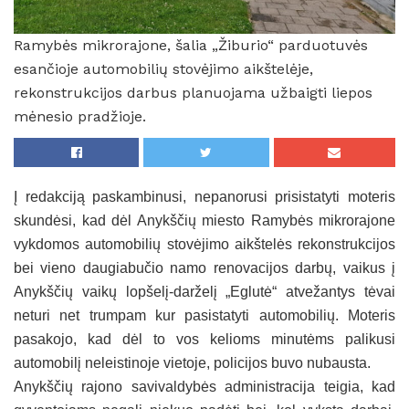
Ramybės mikrorajone, šalia „Žiburio“ parduotuvės
esančioje automobilių stovėjimo aikštelėje,
rekonstrukcijos darbus planuojama užbaigti liepos
mėnesio pradžioje.
Į redakciją paskambinusi, nepanorusi prisistatyti moteris
skundėsi, kad dėl Anykščių miesto Ramybės mikrorajone
vykdomos automobilių stovėjimo aikštelės rekonstrukcijos
bei vieno daugiabučio namo renovacijos darbų, vaikus į
Anykščių vaikų lopšelį-darželį „Eglutė“ atvežantys tėvai
neturi net trumpam kur pasistatyti automobilių. Moteris
pasakojo, kad dėl to vos kelioms minutėms palikusi
automobilį neleistinoje vietoje, policijos buvo nubausta.
Anykščių rajono savivaldybės administracija teigia, kad