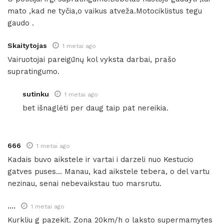
mato ,kad ne tyčia,o vaikus atveža.Motociklistus tegu
gaudo .
Skaitytojas
1 metai ago
Vairuotojai pareigūnų kol vyksta darbai, prašo
supratingumo.
sutinku
1 metai ago
bet išnaglėti per daug taip pat nereikia.
666
1 metai ago
Kadais buvo aikstele ir vartai i darzeli nuo Kestucio
gatves puses… Manau, kad aikstele tebera, o del vartu
nezinau, senai nebevaikstau tuo marsrutu.
....
1 metai ago
Kurkliu g pazekit. Zona 20km/h o laksto supermamytes