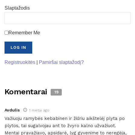
Slaptažodis
Remember Me
Registruokitės
|
Pamiršai slaptažodį?
Komentarai
19
Avdulis
1 metai ago
Važiuoju ramybės kebabinen ir žiūriu aikštelėj plyta po
plytos, tai sugalvojau ant to žvyro kalno užvažiuot.
Mentai pravažiavo, apsidarė, lyg gyvenime to neregėja,