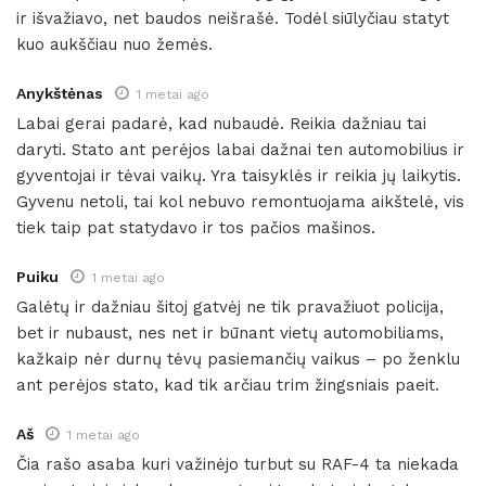
ir išvažiavo, net baudos neišrašė. Todėl siūlyčiau statyt
kuo aukščiau nuo žemės.
Anykštėnas
1 metai ago
Labai gerai padarė, kad nubaudė. Reikia dažniau tai
daryti. Stato ant perėjos labai dažnai ten automobilius ir
gyventojai ir tėvai vaikų. Yra taisyklės ir reikia jų laikytis.
Gyvenu netoli, tai kol nebuvo remontuojama aikštelė, vis
tiek taip pat statydavo ir tos pačios mašinos.
Puiku
1 metai ago
Galėtų ir dažniau šitoj gatvėj ne tik pravažiuot policija,
bet ir nubaust, nes net ir būnant vietų automobiliams,
kažkaip nėr durnų tėvų pasiemančių vaikus – po ženklu
ant perėjos stato, kad tik arčiau trim žingsniais paeit.
Aš
1 metai ago
Čia rašo asaba kuri važinėjo turbut su RAF-4 ta niekada