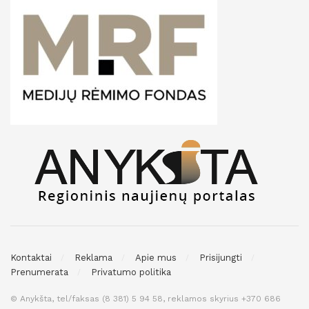
Kontaktai
Reklama
Apie mus
Prisijungti
Prenumerata
Privatumo politika
© Anykšta, tel/faksas (8 381) 5 94 58, reklamos skyrius +370 686