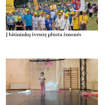
Į bitininkų šventę plūsta žmonės