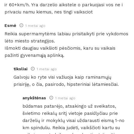
ir 60+km/h. Yra darzelio aikstele o parkuojasi vos ne i
privaciu namu kiemus, nes tingi vaiksciot
Esmė
1 metai ago
Reikia supermamytėms labiau prisitaikyti prie vykdomos
lėto miesto strategijos.
Išmokti daugiau vaikšioti pėsčiomis, karu su vaikais
pažinti gyvenamąją aplinką.
tiksliai
1 metai ago
Galvoju ko ryte visi važiuoja kaip raminamųjų
prisiriję, o čia, pasirodo, hipsteriniai lėtamiesčiai.
anykštėnas
1 metai ago
būdamas patarėjo, atsakingo už sveikatos,
švietimo reikalų sritį vietoje pasiūlyčiau prie
darželių ir mokyklų visai uždarausti eismą 1-no
km spinduliu. Reikia judėti, vaikščioti kartu su