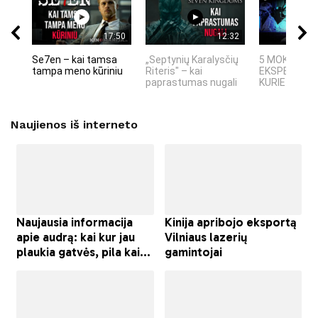
17:50
12:32
Se7en – kai tamsa
„Septynių Karalysčių
5 MOKSLINIA
tampa meno kūriniu
Riteris" – kai
EKSPERIMEN
paprastumas nugali
KURIE SUKRĖT
Naujienos iš interneto