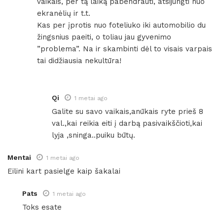
vaikais, per tą laiką pabendrauti, atsijungti nuo
ekranėlių ir t.t.
Kas per įprotis nuo foteliuko iki automobilio du
žingsnius paeiti, o toliau jau gyvenimo
”problema”. Na ir skambinti dėl to visais varpais
tai didžiausia nekultūra!
Qi
1 metai ago
Galite su savo vaikais,anūkais ryte prieš 8
val.,kai reikia eiti į darbą pasivaikščioti,kai
lyja ,sninga..puiku būtų.
Mentai
1 metai ago
Eilini kart pasielge kaip šakalai
Pats
1 metai ago
Toks esate