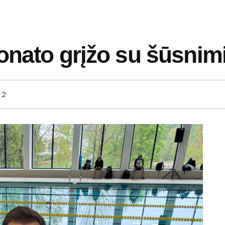
onato grįžo su šūsnim
2