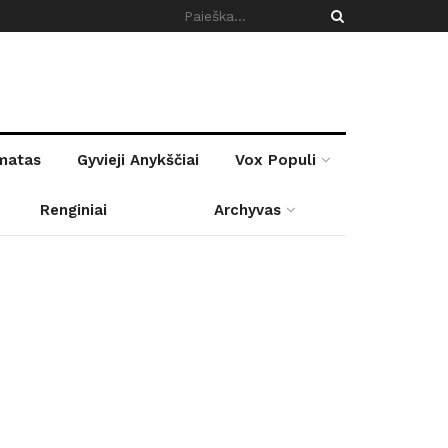
rmatas
Gyvieji Anykščiai
Vox Populi
Renginiai
Archyvas