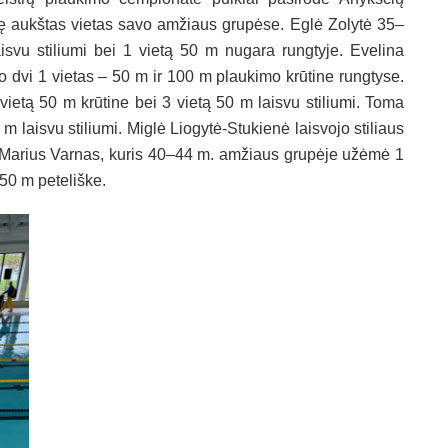
ę aukštas vietas savo amžiaus grupėse. Eglė Zolytė 35–
vu stiliumi bei 1 vietą 50 m nugara rungtyje. Evelina
o dvi 1 vietas – 50 m ir 100 m plaukimo krūtine rungtyse.
etą 50 m krūtine bei 3 vietą 50 m laisvu stiliumi. Toma
 laisvu stiliumi. Miglė Liogytė-Stukienė laisvojo stiliaus
ė Marius Varnas, kuris 40–44 m. amžiaus grupėje užėmė 1
 50 m peteliške.