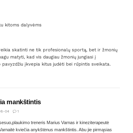
išku kitoms dalyvėms
reikia skatinti ne tik profesionalų sportą, bet ir žmonių
magu matyti, kad vis daugiau žmonių jungiasi į
avyzdžiu įkvepia kitus judėti bei rūpintis sveikata.
ia mankštintis
08-04
1
r sesuo,plaukimo treneris Marius Varnas ir kineziterapeutė
Varnaitė kviečia anykštėnus mankštintis. Abu jie pirmąsias