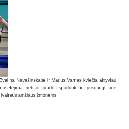
velina Navašinskaitė ir Marius Varnas kviečia aktyviau
oselėjimą, nebijoti pradėti sportuoti bei prisijungti prie
s įvairaus amžiaus žmonėms.