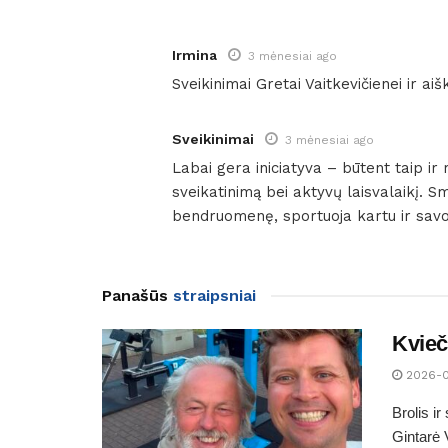
Irmina
3 mėnesiai ago
Sveikinimai Gretai Vaitkevičienei ir a
Sveikinimai
3 mėnesiai ago
Labai gera iniciatyva – būtent taip ir 
sveikatinimą bei aktyvų laisvalaikį. S
bendruomenę, sportuoja kartu ir savo p
Panašūs
straipsniai
Kvieč
2026-
Brolis i
Gintarė 