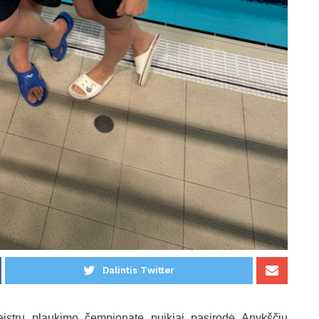
Dalintis Twitter
istrų plaukimo čempionate puikiai pasirodė Anykščių