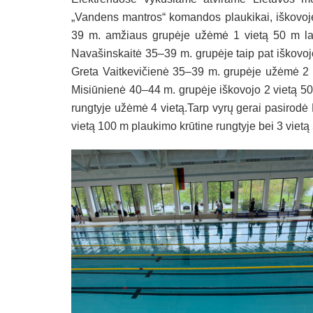
„Vandens mantros“ komandos plaukikai, iškovoj
39 m. amžiaus grupėje užėmė 1 vietą 50 m lais
Navašinskaitė 35–39 m. grupėje taip pat iškovoj
Greta Vaitkevičienė 35–39 m. grupėje užėmė 2 vi
Misiūnienė 40–44 m. grupėje iškovojo 2 vietą 50 m
rungtyje užėmė 4 vietą.Tarp vyrų gerai pasirod
vietą 100 m plaukimo krūtine rungtyje bei 3 vietą