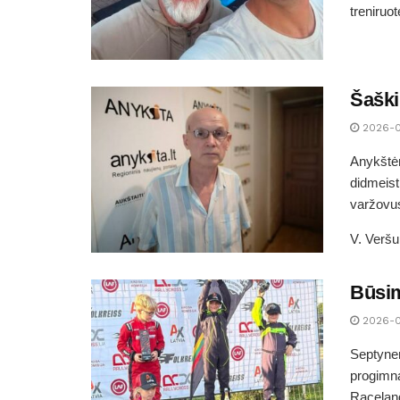
treniruot
Šaški
2026-
Anykštėn
didmeist
varžovu
V. Veršu
Būsim
2026-
Septyner
progimn
Raceland