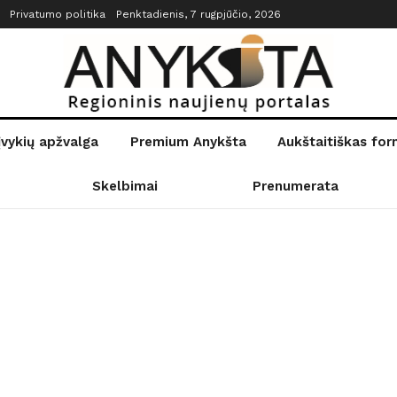
Privatumo politika
Penktadienis, 7 rugpjūčio, 2026
įvykių apžvalga
Premium Anykšta
Aukštaitiškas fo
Skelbimai
Prenumerata