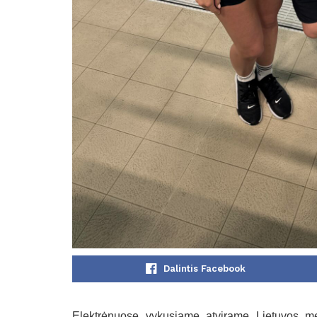
Dalintis Facebook
Elektrėnuose vykusiame atvirame Lietuvos me