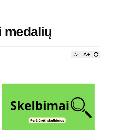
i medalių
-
A
+
A