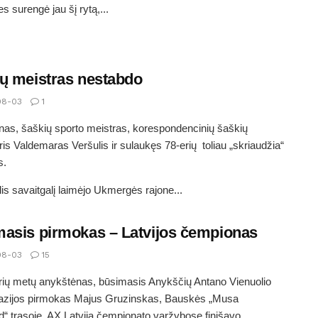
es surengė jau šį rytą,...
ų meistras nestabdo
08-03
1
as, šaškių sporto meistras, korespondencinių šaškių
ris Valdemaras Veršulis ir sulaukęs 78-erių toliau „skriaudžia“
s.
lis savaitgalį laimėjo Ukmergės rajone...
asis pirmokas – Latvijos čempionas
08-03
15
ių metų anykštėnas, būsimasis Anykščių Antano Vienuolio
azijos pirmokas Majus Gruzinskas, Bauskės „Musa
“ trasoje, AX Latvija čempionato varžybose finišavo...