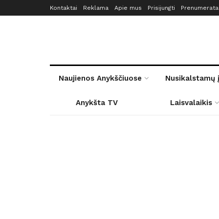
Kontaktai
Reklama
Apie mus
Prisijungti
Prenumerata
Naujienos Anykščiuose
Nusikalstamų 
Anykšta TV
Laisvalaikis