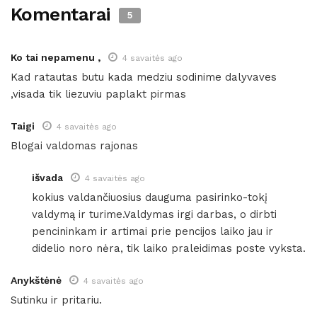
Komentarai
5
Ko tai nepamenu ,
4 savaitės ago
Kad ratautas butu kada medziu sodinime dalyvaves
,visada tik liezuviu paplakt pirmas
Taigi
4 savaitės ago
Blogai valdomas rajonas
išvada
4 savaitės ago
kokius valdančiuosius dauguma pasirinko-tokį
valdymą ir turime.Valdymas irgi darbas, o dirbti
pencininkam ir artimai prie pencijos laiko jau ir
didelio noro nėra, tik laiko praleidimas poste vyksta.
Anykštėnė
4 savaitės ago
Sutinku ir pritariu.