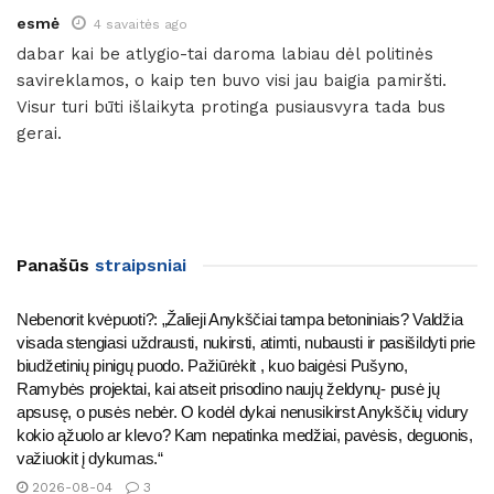
esmė
4 savaitės ago
dabar kai be atlygio-tai daroma labiau dėl politinės
savireklamos, o kaip ten buvo visi jau baigia pamiršti.
Visur turi būti išlaikyta protinga pusiausvyra tada bus
gerai.
Panašūs
straipsniai
Nebenorit kvėpuoti?: „Žalieji Anykščiai tampa betoniniais? Valdžia
visada stengiasi uždrausti, nukirsti, atimti, nubausti ir pasišildyti prie
biudžetinių pinigų puodo. Pažiūrėkit , kuo baigėsi Pušyno,
Ramybės projektai, kai atseit prisodino naujų želdynų- pusė jų
apsusę, o pusės nebėr. O kodėl dykai nenusikirst Anykščių vidury
kokio ąžuolo ar klevo? Kam nepatinka medžiai, pavėsis, deguonis,
važiuokit į dykumas.“
2026-08-04
3