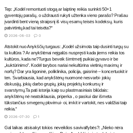
Tep: „Kodėl remontuoti stogą ar laiptinę reikia surinkti 50+1
gyventojų parašų, o uždrausti rukyti užtenka vieno parašo? Prašau
įvardinti bent vieną straipsnį iš visų esamų teisės kodeksų, kuris
patvirtintų,kad tai teisėta?“
2026-08-03
0
Atstokit nuo Anykščių turgaus: „Kodėl užsimota taip dusinti turgų su
ta kultūra ? Ar anykštėnai neįgalūs nuspręsti kada jiems reikia tos
kultūros, kada ne?Turgus beveik šimtmetį puikiai gyvavo ir be
„kuktūrinimo”. Kodėl tarybos nariai nekultūrina vietinių maximų ir
norfų? Dar yra ligoninė, poliklinika, policija, gaisrinė – koncertuokit ir
ten. Svarbiausia, kad anykštėnų nuomonė nesvarbi- jokių
diskusijų, jokių darbo grupių, jokių projektų konkursų ir
svarstymų.Ta pati istorija kaip su plastmasiniais bliūdais:
anykštėnų nė neatsiklausia, priperka , o paskui dar išmeta
tūkstančius smegenų plovimui- oi, imkit ir vartokit, nes valdžiai taip
reikia.“
2026-07-30
1
Gal laikas atsisakyt tokios neveiklios savivalfybės?: „Nieko nėra