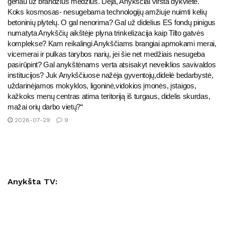
geriau už brandžius medžius. Deja, Anykščiai virsta dykviete.
Koks kosmosas- nesugebama technologijų amžiuje nuimti kelių
betoninių plytelų. O gal nenorima? Gal už didelius ES fondų pinigus
numatyta Anykščių aikštėje plyna trinkelizacija kaip Tilto gatvės
komplekse? Kam reikalingi Anykščiams brangiai apmokami merai,
vicemerai ir pulkas tarybos narių, jei šie net medžiais nesugeba
pasirūpint? Gal anykštėnams verta atsisakyt neveiklios savivaldos
institucijos? Juk Anykščiuose nažėja gyventojų,didelė bedarbystė,
uždarinėjamos mokyklos, ligoninė,vidokios įmonės, įstaigos,
kažkoks menų centras atima teritoriją iš turgaus, didelis skurdas,
mažai orių darbo vietų?“
2026-07-29
9
Anykšta TV: