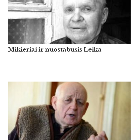
Mikieriai ir nuostabusis Leika