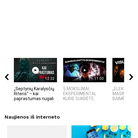
12:32
11:00
„Septynių Karalysčių
5 MOKSLINIAI
„ELEKTROS D
Riteris" – kai
EKSPERIMENTAI,
MASINĖ 191
paprastumas nugali
KURIE SUKRĖTĖ...
BAIMĖS PSI
Naujienos iš interneto