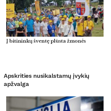
Į bitininkų šventę plūsta žmonės
Apskrities nusikalstamų įvykių
apžvalga