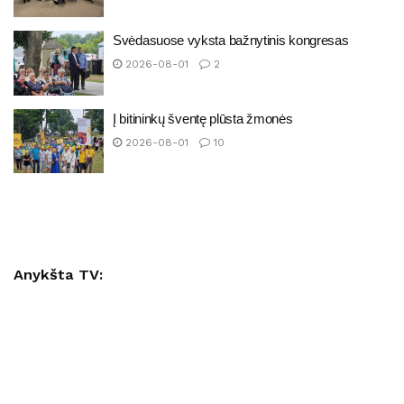
Svėdasuose vyksta bažnytinis kongresas
2026-08-01
2
Į bitininkų šventę plūsta žmonės
2026-08-01
10
Anykšta TV: