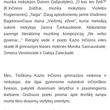
muzika mokytojos Daivos Gašpuitytės), „O kas ten žydi?“
(K.Inčiūros žodžiai, muzika mokytojos Violetos
Rugienienės), „Taiga“. Daug aplodismentų pelnė Vladimiro
Bagdonavičiaus daina „Viešintų ežere“, kuriai melodiją
sukūrė mokytoja Janina Čerkauskienė. Abiturientai
parengė literatūrinę muzikinę kompoziciją „Ne veltui
gyvenai…“ Renginį vedė ir poeto Kazio Inčiūros eiles
skaitė III gimnazijos klasės mokinės Monika Sasnauskaitė,
Simona Venslovaitė ir Gabija Zaleckaitė.
Mes, Troškūnų Kazio Inčiūros gimnazijos mokiniai ir
mokytojai, dar ilgai gyvensime nutvieksti inčiūriškos
šviesos, pakylėti dvasiniam skrydžiui ir prasmingiems
darbams. Gražiausi poeto posmai apie tėviškę tampa
mums tikru dvasinių vertybių orientyru: