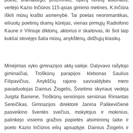
vertėjo Kazio Inčiūros 115-ąsias gimimo metines. K.Inčiūra
iškili mūsų krašto asmenybė. Tai poetas neoromantikas,
eiliuotų poetinių dramų kūrėjas, vienas pirmųjų Radiofono
Kaune ir Vilniuje diktorių, aktorius ir skaitovas, iki šiol taip
kukliai stovėjęs šalia mūsų, anykštėnų, didžiųjų klasikų.
Minėjimas vyko gimnazijos aktų salėje. Dalyvavo rašytojo
giminaičiai, Troškūnų parapijos klebonas Saulius
Filipavičius, Anykščių rajono savivaldybės mero
pavaduotojas Dainius Žiogelis, Švietimo skyriaus vedėja
Jurgita Banienė, Troškūnų seniūnijos seniūnas Rimantas
Sereičikas. Gimnazijos direktorė Janina Palikevičienė
pasveikino šventės svečius, mokytojus ir mokinius,
palinkėjo visiems gražios popietės atsiminimų laike ir
poeto Kazio Inčiūros eilių apsuptyje. Dainius Žiogelis ir