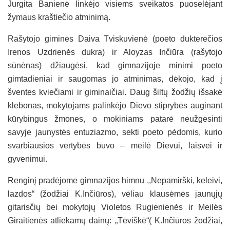
Jurgita Banienė linkėjo visiems sveikatos puoselėjant
žymaus kraštiečio atminimą.
Rašytojo giminės Daiva Tviskuvienė (poeto dukterėčios
Irenos Uzdrienės dukra) ir Aloyzas Inčiūra (rašytojo
sūnėnas) džiaugėsi, kad gimnazijoje minimi poeto
gimtadieniai ir saugomas jo atminimas, dėkojo, kad į
šventes kviečiami ir giminaičiai. Daug šiltų žodžių išsakė
klebonas, mokytojams palinkėjo Dievo stiprybės auginant
kūrybingus žmones, o mokiniams patarė neužgesinti
savyje jaunystės entuziazmo, sekti poeto pėdomis, kurio
svarbiausios vertybės buvo – meilė Dievui, laisvei ir
gyvenimui.
Renginį pradėjome gimnazijos himnu ,,Nepamirški, keleivi,
lazdos“ (žodžiai K.Inčiūros), vėliau klausėmės jaunųjų
gitarisčių bei mokytojų Violetos Rugienienės ir Meilės
Giraitienės atliekamų dainų: „Tėviškė“( K.Inčiūros žodžiai,