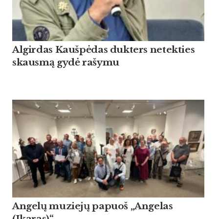
Algirdas Kaušpėdas dukters netekties
skausmą gydė rašymu
Angelų muziejų papuoš „Angelas
(Ikaras)“