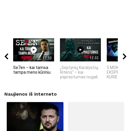
17:50
12:32
Se7en – kai tamsa
„Septynių Karalysčių
5 MOKSLINIA
tampa meno kūriniu
Riteris" – kai
EKSPERIMEN
paprastumas nugali
KURIE SUKRĖT
Naujienos iš interneto