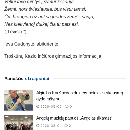
Veltui tavo mintys į svetur keliauja
Žemė, nors šviesiausia, bus visur tamsi.
Čia brangiau už auksą juodos žemės sauja,
Nes kiekvienoj dulkėj čia tu pats esi.
(„Tėviškė“)
Ieva Gudonytė, abiturientė
Troškūnų Kazio Inčiūros gimnazijos informacija
Panašūs
straipsniai
Algirdas Kaušpėdas dukters netekties skausmą
gydė rašymu
2026-08-02
0
Angelų muziejų papuoš „Angelas (Ikaras)“
2026-08-01
2