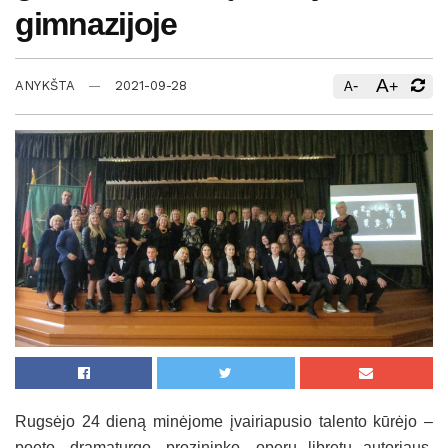
gimnazijoje
A
-
+
ANYKŠTA
2021-09-28
A
Rugsėjo 24 dieną minėjome įvairiapusio talento kūrėjo –
poeto, dramaturgo, prozininko, operų libretų autoriaus,