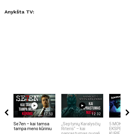
Anykšta TV:
17:50
12:32
Se7en – kai tamsa
„Septynių Karalysčių
5 MOKSLINIA
tampa meno kūriniu
Riteris" – kai
EKSPERIMEN
paprastumas nugali
KURIE SUKRĖT