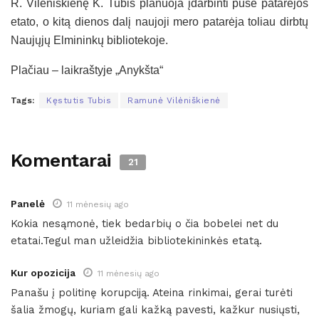
R. Vilėniškienę K. Tubis planuoja įdarbinti puse patarėjos
etato, o kitą dienos dalį naujoji mero patarėja toliau dirbtų
Naujųjų Elmininkų bibliotekoje.
Plačiau – laikraštyje „Anykšta“
Tags:
Kęstutis Tubis
Ramunė Vilėniškienė
Komentarai
21
Panelė
11 mėnesių ago
Kokia nesąmonė, tiek bedarbių o čia bobelei net du
etatai.Tegul man užleidžia bibliotekininkės etatą.
Kur opozicija
11 mėnesių ago
Panašu į politinę korupciją. Ateina rinkimai, gerai turėti
šalia žmogų, kuriam gali kažką pavesti, kažkur nusiųsti,