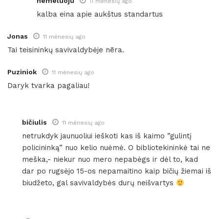
nemeluoju
11 mėnesių ago
kalba eina apie aukštus standartus
Jonas
11 mėnesių ago
Tai teisininkų savivaldybėje nēra.
Puziniok
11 mėnesių ago
Daryk tvarka pagaliau!
bičiulis
11 mėnesių ago
netrukdyk jaunuoliui ieškoti kas iš kaimo ”gulintį
policininką” nuo kelio nuėmė. O bibliotekininkė tai ne
meška,- niekur nuo mero nepabėgs ir dėl to, kad
dar po rugsėjo 15-os nepamaitino kaip bičių žiemai iš
biudžeto, gal savivaldybės durų neišvartys