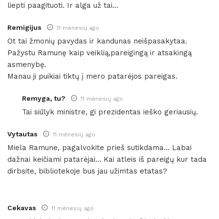
liepti paagituoti. Ir alga už tai…
Remigijus
11 mėnesių ago
Ot tai žmonių pavydas ir kandunas neišpasakytaa.
Pažystu Ramunę kaip veiklią,pareigingą ir atsakingą
asmenybę.
Manau ji puikiai tiktų į mero patarėjos pareigas.
Remyga, tu?
11 mėnesių ago
Tai siūlyk ministre, gi prezidentas ieško geriausių.
Vytautas
11 mėnesių ago
Miela Ramune, pagalvokite prieš sutikdama… Labai
dažnai keičiami patarėjai… Kai atleis iš pareigų kur tada
dirbsite, bibliotekoje bus jau užimtas etatas?
Cekavas
11 mėnesių ago