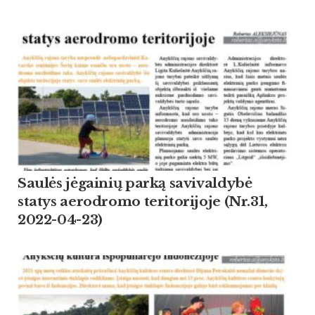
Saulės jėgainių parką savivaldybė
statys aerodromo teritorijoje (Nr.31,
2022-04-23)