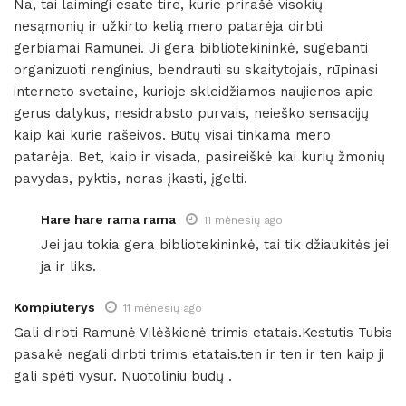
Na, tai laimingi esate tire, kurie prirašė visokių
nesąmonių ir užkirto kelią mero patarėja dirbti
gerbiamai Ramunei. Ji gera bibliotekininkė, sugebanti
organizuoti renginius, bendrauti su skaitytojais, rūpinasi
interneto svetaine, kurioje skleidžiamos naujienos apie
gerus dalykus, nesidrabsto purvais, neieško sensacijų
kaip kai kurie rašeivos. Būtų visai tinkama mero
patarėja. Bet, kaip ir visada, pasireiškė kai kurių žmonių
pavydas, pyktis, noras įkasti, įgelti.
Hare hare rama rama
11 mėnesių ago
Jei jau tokia gera bibliotekininkė, tai tik džiaukitės jei
ja ir liks.
Kompiuterys
11 mėnesių ago
Gali dirbti Ramunė Vilėškienė trimis etatais.Kestutis Tubis
pasakė negali dirbti trimis etatais.ten ir ten ir ten kaip ji
gali spėti vysur. Nuotoliniu budų .