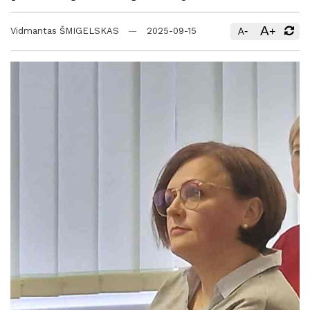
A
-
+
Vidmantas ŠMIGELSKAS
2025-09-15
A