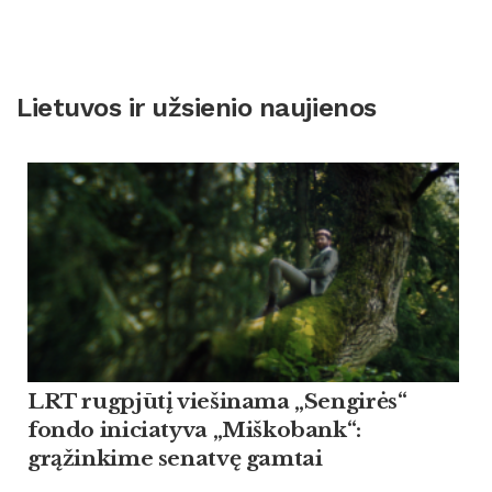
Lietuvos ir užsienio naujienos
LRT rugpjūtį viešinama „Sengirės“
fondo iniciatyva „Miškobank“:
grąžinkime senatvę gamtai