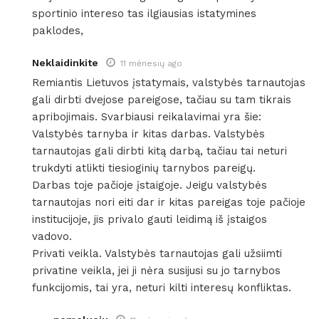
sportinio intereso tas ilgiausias istatymines
paklodes,
Neklaidinkite
11 mėnesių ago
Remiantis Lietuvos įstatymais, valstybės tarnautojas
gali dirbti dvejose pareigose, tačiau su tam tikrais
apribojimais. Svarbiausi reikalavimai yra šie:
​Valstybės tarnyba ir kitas darbas. Valstybės
tarnautojas gali dirbti kitą darbą, tačiau tai neturi
trukdyti atlikti tiesioginių tarnybos pareigų.
​Darbas toje pačioje įstaigoje. Jeigu valstybės
tarnautojas nori eiti dar ir kitas pareigas toje pačioje
institucijoje, jis privalo gauti leidimą iš įstaigos
vadovo.
​Privati veikla. Valstybės tarnautojas gali užsiimti
privatine veikla, jei ji nėra susijusi su jo tarnybos
funkcijomis, tai yra, neturi kilti interesų konfliktas.