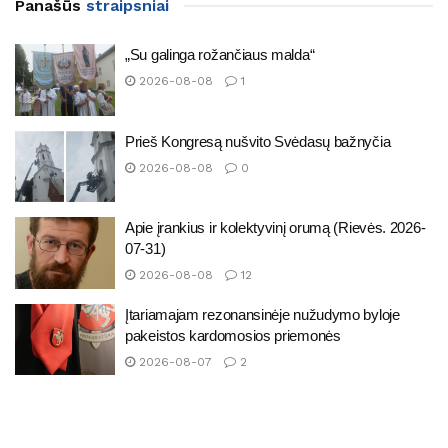
Panašūs
straipsniai
„Su galinga rožančiaus malda“
2026-08-08
1
Prieš Kongresą nušvito Svėdasų bažnyčia
2026-08-08
0
Apie įrankius ir kolektyvinį orumą (Rievės. 2026-
07-31)
2026-08-08
12
Įtariamajam rezonansinėje nužudymo byloje
pakeistos kardomosios priemonės
2026-08-07
2