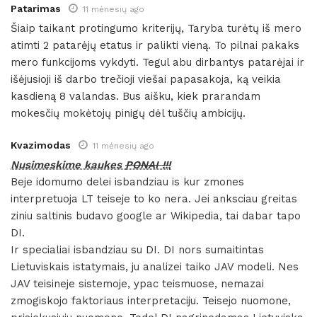
Patarimas
11 mėnesių ago
Šiaip taikant protingumo kriterijų, Taryba turėtų iš mero
atimti 2 patarėjų etatus ir palikti vieną. To pilnai pakaks
mero funkcijoms vykdyti. Tegul abu dirbantys patarėjai ir
išėjusioji iš darbo trečioji viešai papasakoja, ką veikia
kasdieną 8 valandas. Bus aišku, kiek prarandam
mokesčių mokėtojų pinigų dėl tuščių ambicijų.
Kvazimodas
11 mėnesių ago
Nusimeskime kaukes
PONAI !!!
Beje idomumo delei isbandziau is kur zmones
interpretuoja LT teiseje to ko nera. Jei anksciau greitas
ziniu saltinis budavo google ar Wikipedia, tai dabar tapo
DI.
Ir specialiai isbandziau su DI. DI nors sumaitintas
Lietuviskais istatymais, ju analizei taiko JAV modeli. Nes
JAV teisineje sistemoje, ypac teismuose, nemazai
zmogiskojo faktoriaus interpretaciju. Teisejo nuomone,