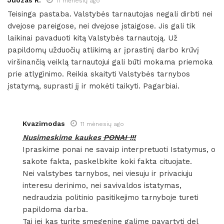
Juozas R.
11 mėnesių ago
Teisinga pastaba. Valstybės tarnautojas negali dirbti nei
dvejose pareigose, nei dvejose įstaigose. Jis gali tik
laikinai pavaduoti kitą Valstybės tarnautoją. Už
papildomų užduočių atlikimą ar įprastinį darbo krūvį
viršinančią veiklą tarnautojui gali būti mokama priemoka
prie atlyginimo. Reikia skaityti Valstybės tarnybos
įstatymą, suprasti jį ir mokėti taikyti. Pagarbiai.
Kvazimodas
11 mėnesių ago
Nusimeskime kaukes
PONAI !!!
Ipraskime ponai ne savaip interpretuoti Istatymus, o
sakote fakta, paskelbkite koki fakta cituojate.
Nei valstybes tarnybos, nei viesuju ir privaciuju
interesu derinimo, nei savivaldos istatymas,
nedraudzia politinio pasitikejimo tarnyboje tureti
papildoma darba.
Tai jei kas turite smegenine galime pavartyti del