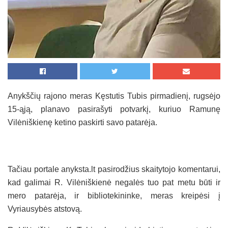
Anykščių rajono meras Kęstutis Tubis pirmadienį, rugsėjo
15-ąją, planavo pasirašyti potvarkį, kuriuo Ramunę
Vilėniškienę ketino paskirti savo patarėja.
Tačiau portale anyksta.lt pasirodžius skaitytojo komentarui,
kad galimai R. Vilėniškienė negalės tuo pat metu būti ir
mero patarėja, ir bibliotekininke, meras kreipėsi į
Vyriausybės atstovą.