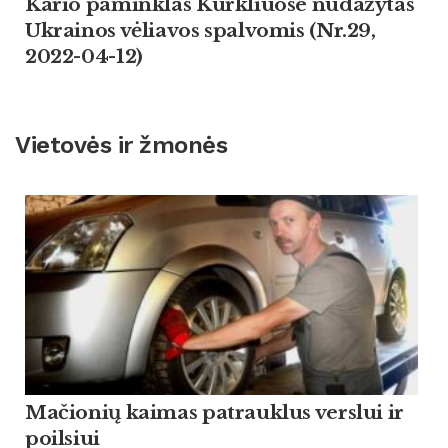
Kario paminklas Kurkliuose nudažytas
Ukrainos vėliavos spalvomis (Nr.29,
2022-04-12)
Vietovės ir žmonės
Mačionių kaimas patrauklus verslui ir
poilsiui