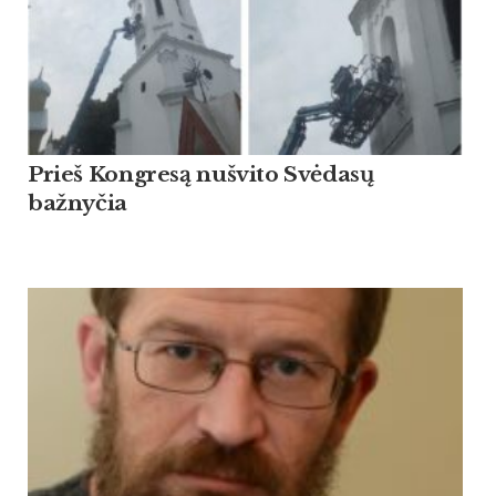
Prieš Kongresą nušvito Svėdasų
bažnyčia