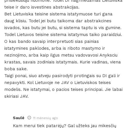
prisiekusiuju nuomone. Todel DI nagrinedamas Lietuviska
teise ir daro isvestines abstrakcijas.
Bet Lietuviska teisine sistema istatymuose turi gana
daug klisiu. Todel jei butu taikoma dar abstrakcines
isvados, kas butu jei butu, si sistema taptu is vis gumine.
Todel Lietuvos teisine sistema istatymus taiko paraidziui.
O kas bando savaip interpretuoti sias painias
istatymines paklodes, arba is riboto mastymo ir
nezinojimo, arba kaip ilgus metsu vadovavosi Anyksciu
krastas, savais zodiniais istatymais. Kurie vadinas, viena
boba sake.
Taigi ponai, siuo atveju pasirodyti protingais su DI gali ir
nepavykti. Kol Lietuvoje ne JAV o Lietuviskos teises
modelis. Ne istatymai, o pacios teises principai. Jie labai
skiriasi JAV.
Saulė
11 mėnesių ago
Kam merui tiek patarėjų? Gal užteks jau mikesčių