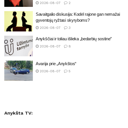
2026-08-07
2
Savaitgalio diskusija: Kodėl rajone gan nemažai
gyventojų ryžtasi skyryboms?
2026-08-07
3
Anykščiai ir toliau išlieka „bedarbių sostine”
2026-08-07
8
Avarija prie „Anykštos“
2026-08-07
5
Anykšta TV: