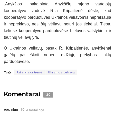
„Anykštos“ pakalbinta Anykščių rajono vartotojų
kooperatyvo vadovė Rita Kripaitienė dėstė, kad
kooperatyvo parduotuvės Ukrainos vėliavomis neprekiauja
ir neprekiavo, nes šių vėliavų neturi jos tiekėjai. Tiesa,
keliose kooperatyvo parduotuvėse Lietuvos valstybinių ir
tautinių vėliavų yra.
O Ukrainos vėliavų, pasak R. Kripaitienės, anykštėnai
galėtų pasiieškoti nebent didžiųjų prekybos tinklų
parduotuvėse.
Tags:
Rita Kripaitienė
Ukrainos vėliava
Komentarai
30
Azuolas
3 metai ago