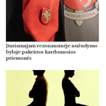
Įtariamajam rezonansinėje nužudymo
byloje pakeistos kardomosios
priemonės