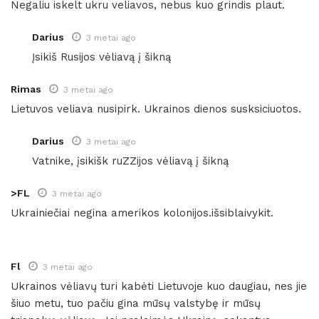
Negaliu iskelt ukru veliavos, nebus kuo grindis plaut.
Darius
3 metai ago
Įsikiš Rusijos vėliavą į šikną
Rimas
3 metai ago
Lietuvos veliava nusipirk. Ukrainos dienos susksiciuotos.
Darius
3 metai ago
Vatnike, įsikišk ruZZijos vėliavą į šikną
>FL
3 metai ago
Ukrainiečiai negina amerikos kolonijos.išsiblaivykit.
Fl
3 metai ago
Ukrainos vėliavų turi kabėti Lietuvoje kuo daugiau, nes jie
šiuo metu, tuo pačiu gina mūsų valstybę ir mūsų