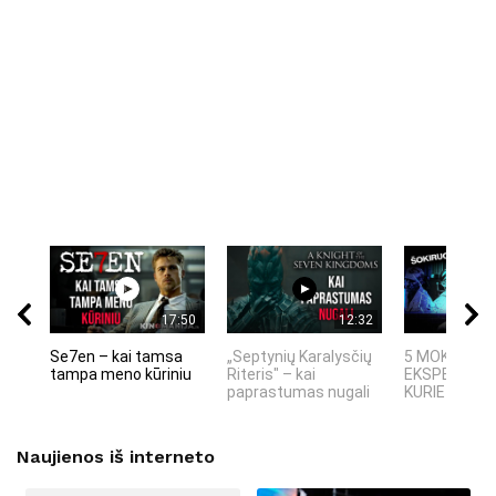
17:50
12:32
Se7en – kai tamsa
„Septynių Karalysčių
5 MOKSLINIA
tampa meno kūriniu
Riteris" – kai
EKSPERIMEN
paprastumas nugali
KURIE SUKRĖT
Naujienos iš interneto