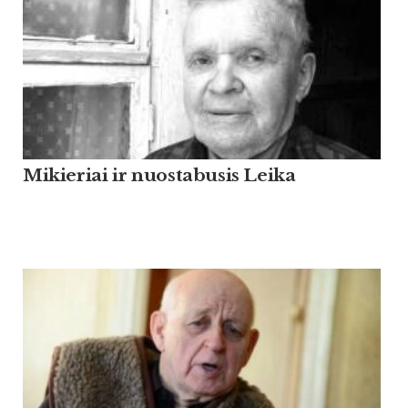
Mikieriai ir nuostabusis Leika