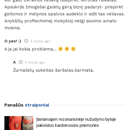
kur gaut Ukrainos vėliavą nusipirkt. Mirtinas reikalas.
Apsukrūs žmogeliai galėtų gerą biznį padaryt- prispirkt
geltonos ir mėlynos spalvos audeklo ir siūti tas vėliavas.
Anykščių proftechninėj mokykloj netgi siuvimo amato
mokina.
O yes! :)
3 metai ago
A ja jai kokia problema…
A
3 metai ago
Žurnalistų sukeltas šaršalas.Sarmata.
Panašūs
straipsniai
Įtariamajam rezonansinėje nužudymo byloje
pakeistos kardomosios priemonės