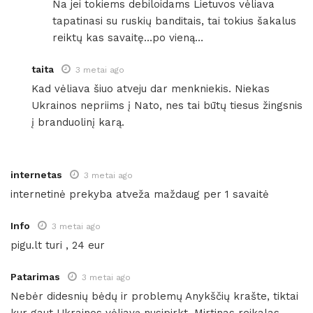
Na jei tokiems debiloidams Lietuvos vėliava
tapatinasi su ruskių banditais, tai tokius šakalus
reiktų kas savaitę…po vieną…
taita
3 metai ago
Kad vėliava šiuo atveju dar menkniekis. Niekas
Ukrainos nepriims į Nato, nes tai būtų tiesus žingsnis
į branduolinį karą.
internetas
3 metai ago
internetinė prekyba atveža maždaug per 1 savaitė
Info
3 metai ago
pigu.lt turi , 24 eur
Patarimas
3 metai ago
Nebėr didesnių bėdų ir problemų Anykščių krašte, tiktai