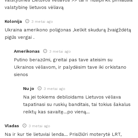
valstybinės Lietuvos vėliavos >> tai ir nusipirkit pimiausia
valstybinę lietuvos vėliavą
Kolonija
3 metai ago
Ukraina amerikono poligonas ,kelkit skudurą žvaigždėtą
pigūs vergai .
Amerikonas
3 metai ago
Putino berazūmi, greitai pas tave ateisim su
Ukrainos vėliavom, ir palydėsim tave iki orkistano
sienos
Nu jo
3 metai ago
Na jei tokiems debiloidams Lietuvos vėliava
tapatinasi su ruskių banditais, tai tokius šakalus
reiktų kas savaitę…po vieną…
Vladas
3 metai ago
Na ir kur tie lietuviai lenda… Prisižiūri moterytė LRT,