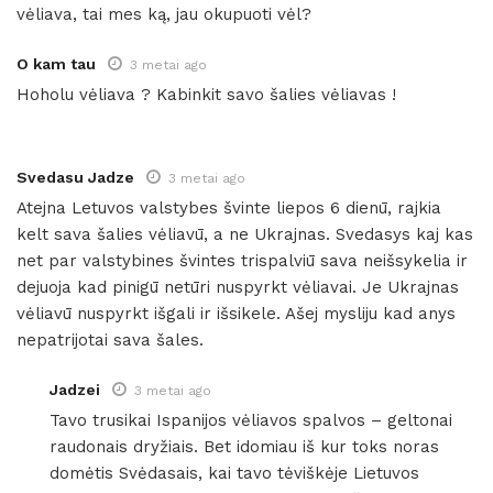
vėliava, tai mes ką, jau okupuoti vėl?
O kam tau
3 metai ago
Hoholu vėliava ? Kabinkit savo šalies vėliavas !
Svedasu Jadze
3 metai ago
Atejna Letuvos valstybes švinte liepos 6 dienū, rajkia
kelt sava šalies vėliavū, a ne Ukrajnas. Svedasys kaj kas
net par valstybines švintes trispalviū sava neišsykelia ir
dejuoja kad pinigū netūri nuspyrkt vėliavai. Je Ukrajnas
vėliavū nuspyrkt išgali ir išsikele. Ašej mysliju kad anys
nepatrijotai sava šales.
Jadzei
3 metai ago
Tavo trusikai Ispanijos vėliavos spalvos – geltonai
raudonais dryžiais. Bet idomiau iš kur toks noras
domėtis Svėdasais, kai tavo tėviškėje Lietuvos