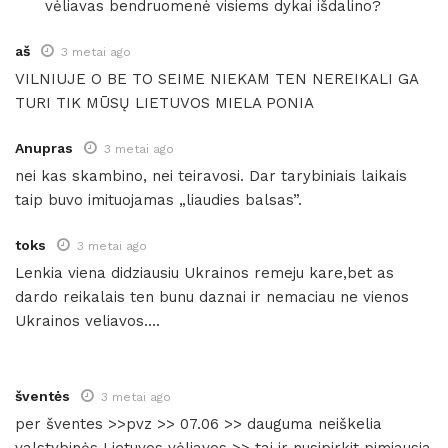
vėliavas bendruomenė visiems dykai išdalino?
aš
3 metai ago
VILNIUJE O BE TO SEIME NIEKAM TEN NEREIKALI GA
TURI TIK MŪSŲ LIETUVOS MIELA PONIA
Anupras
3 metai ago
nei kas skambino, nei teiravosi. Dar tarybiniais laikais
taip buvo imituojamas „liaudies balsas”.
toks
3 metai ago
Lenkia viena didziausiu Ukrainos remeju kare,bet as
dardo reikalais ten bunu daznai ir nemaciau ne vienos
Ukrainos veliavos….
šventės
3 metai ago
per šventes >>pvz >> 07.06 >> dauguma neiškelia