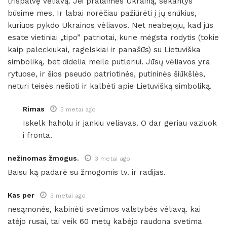
trispalvę vėliavą. Jei pralaimės Ukrainą, sekantys
būsime mes. Ir labai norėčiau pažiūrėti į jų snūkius,
kuriuos pykdo Ukrainos vėliavos. Net neabejoju, kad jūs
esate vietiniai „tipo” patriotai, kurie mėgsta rodytis (tokie
kaip paleckiukai, ragelskiai ir panašūs) su Lietuviška
simboliką, bet didelia meile putleriui. Jūsų vėliavos yra
rytuose, ir šios pseudo patriotinės, putininės šiūkšlės,
neturi teisės nešioti ir kalbėti apie Lietuvišką simboliką.
Rimas
3 metai ago
Iskelk haholu ir jankiu veliavas. O dar geriau vaziuok
i fronta.
nežinomas žmogus.
3 metai ago
Baisu ką padarė su žmogomis tv. ir radijas.
Kas per
3 metai ago
nesąmonės, kabinėti svetimos valstybės vėliavą. kai
atėjo rusai, tai veik 60 metų kabėjo raudona svetima