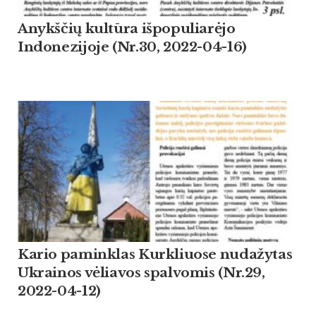
Anykščių kultūra išpopuliarėjo
Indonezijoje (Nr.30, 2022-04-16)
Kario paminklas Kurkliuose nudažytas
Ukrainos vėliavos spalvomis (Nr.29,
2022-04-12)