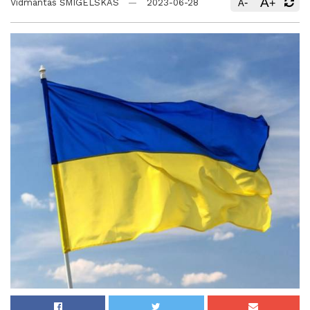
A
-
+
Vidmantas ŠMIGELSKAS
2023-06-28
A