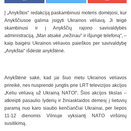
Į „Anykštos“ redakciją paskambinusi moteris domėjosi, kur
Anykščiusoe galima įsigyti Ukrainos vėliavą. Ji teigė
skambinusi ir į Anykščių rajono savivaldybės
administraciją. „Man atsakė „nežinau“ ir išjungė telefoną“, –
kaip baigėsi Ukrainos vėliavos paieškos per savivaldybę
„Anykštai“ išdėstė anykštėnė.
Anykštėnė sakė, kad jai šiuo metu Ukrainos vėliavos
prireikė, nes nusprendė jungtis prie LRT televizijos akcijos
„Keliu vėliavą už Ukrainą NATO!“. Šios akcijos tikslas –
atkreipti pasaulio lyderių ir žiniasklaidos dėmesį į lietuvių
paramą nuo karo siaubo kenčiančiai Ukrainai, per liepos
11-12 dienomis Vilniuje vyksiantį NATO viršūnių
susitikimą.