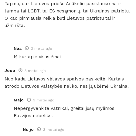
Tapino, dar Lietuvos priešo Anūkėlio pasiklauso na ir
tampa tai LGBT, tai ES nesąmonių, tai Ukrainos patriotu.
O kad pirmiausia reikia būti Lietuvos patriotu tai ir
užmiršta.
Naa
3 metai ago
Iš kur apie visus žinai
Jooo
3 metai ago
Nuo kada Lietuvos vėliavos spalvos pasikeitė. Kartais
atrodo Lietuvos valstybės neliko, nes ją užėmė Ukraina.
Majo
3 metai ago
Nepergyvenkite vatnikai, greitai jūsų mylimos
Razzijos nebeliks.
Nu jo
3 metai ago