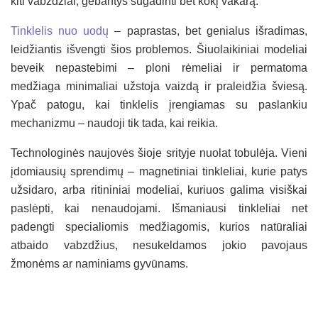
kiti vabzdžiai, gebantys sugadinti bet kokį vakarą.
Tinklelis nuo uodų
– paprastas, bet genialus išradimas,
leidžiantis išvengti šios problemos. Šiuolaikiniai modeliai
beveik nepastebimi – ploni rėmeliai ir permatoma
medžiaga minimaliai užstoja vaizdą ir praleidžia šviesą.
Ypač patogu, kai tinklelis įrengiamas su paslankiu
mechanizmu – naudoji tik tada, kai reikia.
Technologinės naujovės šioje srityje nuolat tobulėja. Vieni
įdomiausių sprendimų – magnetiniai tinkleliai, kurie patys
užsidaro, arba ritininiai modeliai, kuriuos galima visiškai
paslėpti, kai nenaudojami. Išmaniausi tinkleliai net
padengti specialiomis medžiagomis, kurios natūraliai
atbaido vabzdžius, nesukeldamos jokio pavojaus
žmonėms ar naminiams gyvūnams.