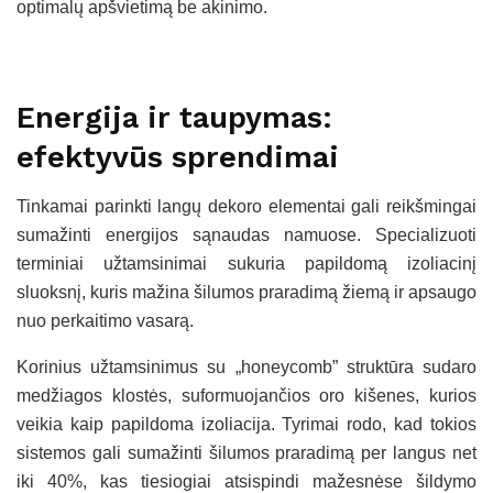
optimalų apšvietimą be akinimo.
Energija ir taupymas:
efektyvūs sprendimai
Tinkamai parinkti langų dekoro elementai gali reikšmingai
sumažinti energijos sąnaudas namuose. Specializuoti
terminiai užtamsinimai sukuria papildomą izoliacinį
sluoksnį, kuris mažina šilumos praradimą žiemą ir apsaugo
nuo perkaitimo vasarą.
Korinius užtamsinimus su „honeycomb” struktūra sudaro
medžiagos klostės, suformuojančios oro kišenes, kurios
veikia kaip papildoma izoliacija. Tyrimai rodo, kad tokios
sistemos gali sumažinti šilumos praradimą per langus net
iki 40%, kas tiesiogiai atsispindi mažesnėse šildymo