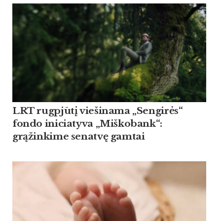
LRT rugpjūtį viešinama „Sengirės“
fondo iniciatyva „Miškobank“:
grąžinkime senatvę gamtai