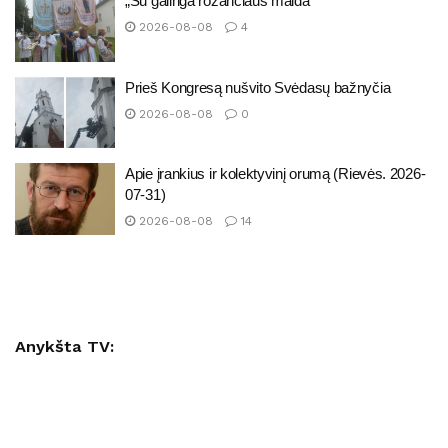
„Su galinga rožančiaus malda“
2026-08-08
4
Prieš Kongresą nušvito Svėdasų bažnyčia
2026-08-08
0
Apie įrankius ir kolektyvinį orumą (Rievės. 2026-
07-31)
2026-08-08
14
Anykšta TV: