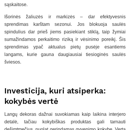
sąskaitose.
Išorinės žaliuzės ir markizės – dar efektyvesnis
sprendimas karštam sezonui. Jos blokuoja saulės
spindulius dar prieš jiems pasiekiant stiklą, taip žymiai
sumažindamos perkaitimo riziką ir vėsinimo poreikį. Šis
sprendimas ypač aktualus pietų pusėje esantiems
langams, kurie gauna daugiausiai tiesioginės saulės
šviesos.
Investicija, kuri atsiperka:
kokybės vertė
Langų dekoras dažnai suvokiamas kaip laikina interjero
detalė, tačiau kokybiškas produktas gali tarnauti
dešimtmečius, nuolat gerindamas gyvenimo kokybę. Verta