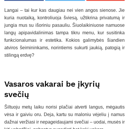
Langai – tai kur kas daugiau nei vien angos sienose. Jie
kuria nuotaiką, kontroliuoja šviesą, užtikrina privatumą ir
jungia mus su išoriniu pasauliu. Šiuolaikiniuose namuose
langų apipavidalinimas tampa tikru menu, kur susitinka
funkcionalumas ir estetika. Kokios galimybės šiandien
atviros šeimininkams, norintiems sukurti jaukią, patogią ir
stilingą erdvę?
Vasaros vakarai be įkyrių
svečių
Šiltuoju metų laiku norisi plačiai atverti langus, mėgautis
vėsa ir gaiviu oru. Deja, kartu su maloniu vėjeliu į namus
dažnai veržiasi ir nepageidaujami svečiai – uodai, musės ir