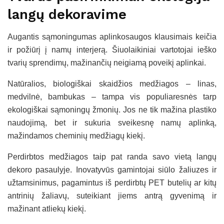
langų dekoravime
Augantis sąmoningumas aplinkosaugos klausimais keičia
ir požiūrį į namų interjerą. Šiuolaikiniai vartotojai ieško
tvarių sprendimų, mažinančių neigiamą poveikį aplinkai.
Natūralios, biologiškai skaidžios medžiagos – linas,
medvilnė, bambukas – tampa vis populiaresnės tarp
ekologiškai sąmoningų žmonių. Jos ne tik mažina plastiko
naudojimą, bet ir sukuria sveikesnę namų aplinką,
mažindamos cheminių medžiagų kiekį.
Perdirbtos medžiagos taip pat randa savo vietą langų
dekoro pasaulyje. Inovatyvūs gamintojai siūlo žaliuzes ir
užtamsinimus, pagamintus iš perdirbtų PET butelių ar kitų
antrinių žaliavų, suteikiant jiems antrą gyvenimą ir
mažinant atliekų kiekį.