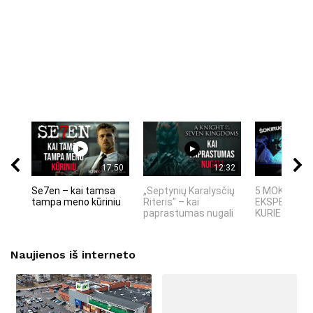
17:50
12:32
Se7en – kai tamsa
„Septynių Karalysčių
5 MOKSLINIA
tampa meno kūriniu
Riteris" – kai
EKSPERIMEN
paprastumas nugali
KURIE SUKRĖT
Naujienos iš interneto