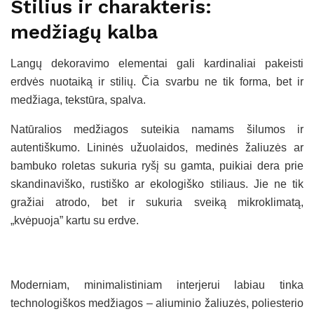
Stilius ir charakteris:
medžiagų kalba
Langų dekoravimo elementai gali kardinaliai pakeisti
erdvės nuotaiką ir stilių. Čia svarbu ne tik forma, bet ir
medžiaga, tekstūra, spalva.
Natūralios medžiagos suteikia namams šilumos ir
autentiškumo. Lininės užuolaidos, medinės žaliuzės ar
bambuko roletas sukuria ryšį su gamta, puikiai dera prie
skandinaviško, rustiško ar ekologiško stiliaus. Jie ne tik
gražiai atrodo, bet ir sukuria sveiką mikroklimatą,
„kvėpuoja” kartu su erdve.
Moderniam, minimalistiniam interjerui labiau tinka
technologiškos medžiagos – aliuminio žaliuzės, poliesterio