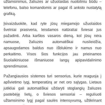
užtamsinimus, žaliuzes ar užuolaidas nuotoliniu būdu –
telefonu, balso komandomis ar pagal iš anksto nustatytą
grafiką.
Įsivaizduokite, kad ryte jūsų miegamojo užuolaidos
švelniai prasiveria, leisdamos natūraliai šviesai jus
pažadinti. Arba karštos vasaros dieną, kol jūsų nėra
namuose, žaliuzės automatiškai nusileidžia,
apsaugodamos baldus nuo išblukimo ir namus nuo
perkaitimo. Visos šios funkcijos jau prieinamos
šiuolaikiniuose išmaniuose langų apipavidalinimo
sprendimuose.
Pažangiausios sistemos turi sensorius, kurie reaguoja į
apšvietimo lygį, temperatūrą ar net oro sąlygas. Lietaus
jutikliai gali automatiškai uždaryti stoglangių žaliuzes
pastebėję lietų, o šviesos sensoriai – reguliuoti
užtamsinimo lygį pagal saulės intensyvumą, užtikrinant