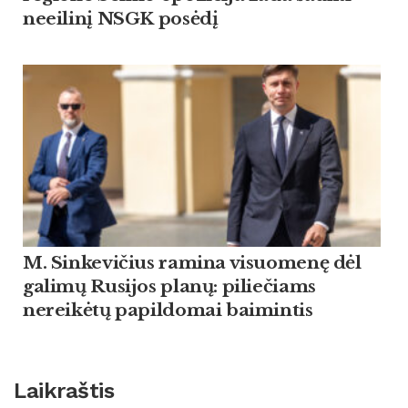
neeilinį NSGK posėdį
M. Sinkevičius ramina visuomenę dėl
galimų Rusijos planų: piliečiams
nereikėtų papildomai baimintis
Laikraštis