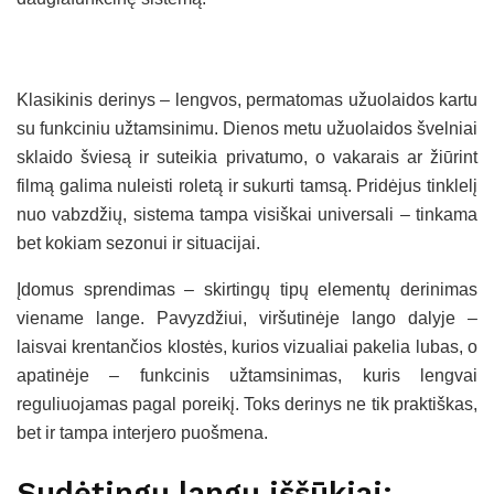
Klasikinis derinys – lengvos, permatomas užuolaidos kartu
su funkciniu užtamsinimu. Dienos metu užuolaidos švelniai
sklaido šviesą ir suteikia privatumo, o vakarais ar žiūrint
filmą galima nuleisti roletą ir sukurti tamsą. Pridėjus tinklelį
nuo vabzdžių, sistema tampa visiškai universali – tinkama
bet kokiam sezonui ir situacijai.
Įdomus sprendimas – skirtingų tipų elementų derinimas
viename lange. Pavyzdžiui, viršutinėje lango dalyje –
laisvai krentančios klostės, kurios vizualiai pakelia lubas, o
apatinėje – funkcinis užtamsinimas, kuris lengvai
reguliuojamas pagal poreikį. Toks derinys ne tik praktiškas,
bet ir tampa interjero puošmena.
Sudėtingų langų iššūkiai: