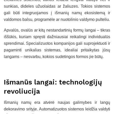
sunkias, dideles užuolaidas ar žaliuzes. Tokios sistemos
gali būti integruojamos į išmanių namų ekosistemą ir
valdomos balsu, programėle ar nuotolinio valdymo pulteliu.
Apvalūs, ovalūs ar kitų nestandartinių formų langai – tikras
iššūkis, kuriam spręsti dažniausiai reikalingi individualūs
sprendimai. Specializuotos kompanijos gali suprojektuoti ir
pagaminti unikalias sistemas, idealiai pritaikytas jūsų
langams – nesvarbu, kokios sudėtingos formos jie būtų.
Išmanūs langai: technologijų
revoliucija
Išmanių namų era atvėrė naujas galimybes ir langų
dekoravimo srityje. Automatizuotos sistemos leidžia valdyti