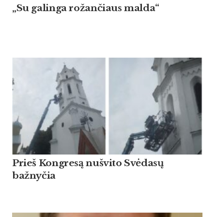
„Su galinga rožančiaus malda“
Prieš Kongresą nušvito Svėdasų
bažnyčia