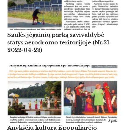
Saulės jėgainių parką savivaldybė
statys aerodromo teritorijoje (Nr.31,
2022-04-23)
Anykščių kultūra išpopuliarėjo