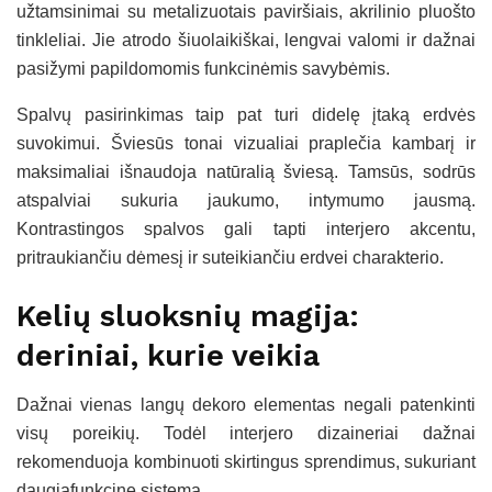
užtamsinimai su metalizuotais paviršiais, akrilinio pluošto
tinkleliai. Jie atrodo šiuolaikiškai, lengvai valomi ir dažnai
pasižymi papildomomis funkcinėmis savybėmis.
Spalvų pasirinkimas taip pat turi didelę įtaką erdvės
suvokimui. Šviesūs tonai vizualiai praplečia kambarį ir
maksimaliai išnaudoja natūralią šviesą. Tamsūs, sodrūs
atspalviai sukuria jaukumo, intymumo jausmą.
Kontrastingos spalvos gali tapti interjero akcentu,
pritraukiančiu dėmesį ir suteikiančiu erdvei charakterio.
Kelių sluoksnių magija:
deriniai, kurie veikia
Dažnai vienas langų dekoro elementas negali patenkinti
visų poreikių. Todėl interjero dizaineriai dažnai
rekomenduoja kombinuoti skirtingus sprendimus, sukuriant
daugiafunkcinę sistemą.