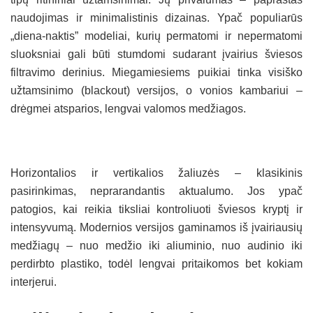
naudojimas ir minimalistinis dizainas. Ypač populiarūs
„diena-naktis” modeliai, kurių permatomi ir nepermatomi
sluoksniai gali būti stumdomi sudarant įvairius šviesos
filtravimo derinius. Miegamiesiems puikiai tinka visiško
užtamsinimo (blackout) versijos, o vonios kambariui –
drėgmei atsparios, lengvai valomos medžiagos.
Horizontalios ir vertikalios žaliuzės – klasikinis
pasirinkimas, neprarandantis aktualumo. Jos ypač
patogios, kai reikia tiksliai kontroliuoti šviesos kryptį ir
intensyvumą. Modernios versijos gaminamos iš įvairiausių
medžiagų – nuo medžio iki aliuminio, nuo audinio iki
perdirbto plastiko, todėl lengvai pritaikomos bet kokiam
interjerui.