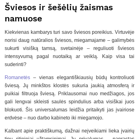
Šviesos ir šešėlių žaismas
namuose
Kiekvienas kambarys turi savo šviesos poreikius. Virtuvėje
norisi daug natūralios šviesos, miegamajame – galimybės
sukurti visišką tamsą, svetainėje – reguliuoti šviesos
intensyvumą pagal nuotaiką ar veiklą. Kaip visa tai
suderinti?
Romanetės
– vienas elegantiškiausių būdų kontroliuoti
šviesą. Jų minkštos klostės sukuria jaukią atmosferą ir
puikiai filtruoja šviesą. Priklausomai nuo medžiagos, jos
gali lengvai skleisti saulės spindulius arba visiškai juos
blokuoti. Šis universalumas leidžia pritaikyti jas įvairiose
erdvėse – nuo darbo kabineto iki miegamojo.
Kalbant apie praktiškumą, dažnai neįveikiami lieka įvairių
tipų ritininiai užtamsinimai. Jų privalumas – paprastas