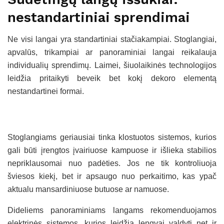
nestandartiniai sprendimai
Ne visi langai yra standartiniai stačiakampiai. Stoglangiai,
apvalūs, trikampiai ar panoraminiai langai reikalauja
individualių sprendimų. Laimei, šiuolaikinės technologijos
leidžia pritaikyti beveik bet kokį dekoro elementą
nestandartinei formai.
Stoglangiams geriausiai tinka klostuotos sistemos, kurios
gali būti įrengtos įvairiuose kampuose ir išlieka stabilios
nepriklausomai nuo padėties. Jos ne tik kontroliuoja
šviesos kiekį, bet ir apsaugo nuo perkaitimo, kas ypač
aktualu mansardiniuose butuose ar namuose.
Dideliems panoraminiams langams rekomenduojamos
elektrinės sistemos, kurios leidžia lengvai valdyti net ir