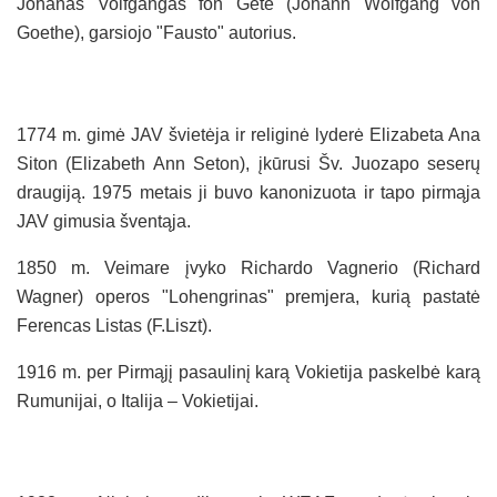
Johanas Volfgangas fon Gėtė (Johann Wolfgang von
Goethe), garsiojo "Fausto" autorius.
1774 m. gimė JAV švietėja ir religinė lyderė Elizabeta Ana
Siton (Elizabeth Ann Seton), įkūrusi Šv. Juozapo seserų
draugiją. 1975 metais ji buvo kanonizuota ir tapo pirmąja
JAV gimusia šventąja.
1850 m. Veimare įvyko Richardo Vagnerio (Richard
Wagner) operos "Lohengrinas" premjera, kurią pastatė
Ferencas Listas (F.Liszt).
1916 m. per Pirmąjį pasaulinį karą Vokietija paskelbė karą
Rumunijai, o Italija – Vokietijai.