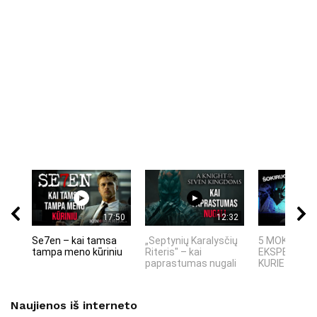
17:50
12:32
Se7en – kai tamsa
„Septynių Karalysčių
5 MOKSLINIA
tampa meno kūriniu
Riteris" – kai
EKSPERIMEN
paprastumas nugali
KURIE SUKRĖT
Naujienos iš interneto