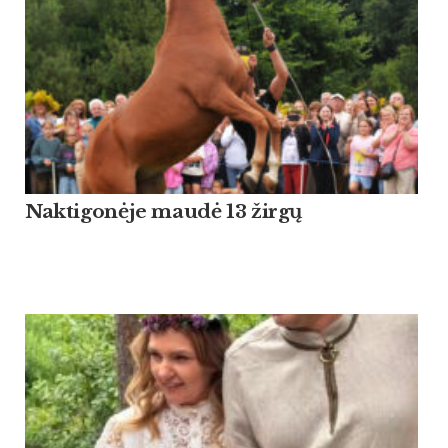
Naktigonėje maudė 13 žirgų