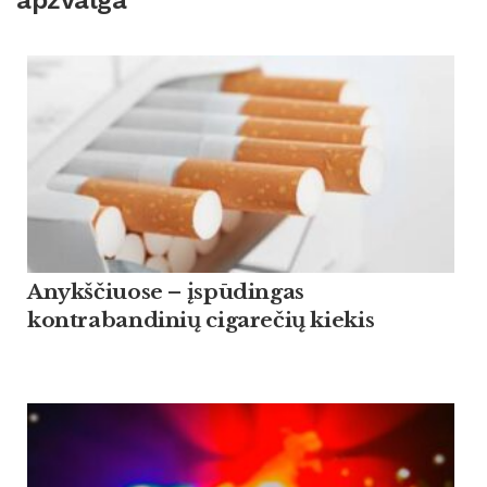
apžvalga
Anykščiuose – įspūdingas
kontrabandinių cigarečių kiekis