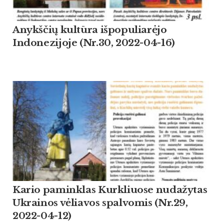
Anykščių kultūra išpopuliarėjo
Indonezijoje (Nr.30, 2022-04-16)
Kario paminklas Kurkliuose nudažytas
Ukrainos vėliavos spalvomis (Nr.29,
2022-04-12)