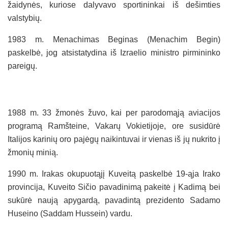
žaidynės, kuriose dalyvavo sportininkai iš dešimties
valstybių.
1983 m. Menachimas Beginas (Menachim Begin)
paskelbė, jog atsistatydina iš Izraelio ministro pirmininko
pareigų.
1988 m. 33 žmonės žuvo, kai per parodomąją aviacijos
programą Ramšteine, Vakarų Vokietijoje, ore susidūrė
Italijos karinių oro pajėgų naikintuvai ir vienas iš jų nukrito į
žmonių minią.
1990 m. Irakas okupuotąjį Kuveitą paskelbė 19-ąja Irako
provincija, Kuveito Sičio pavadinimą pakeitė į Kadimą bei
sukūrė naują apygardą, pavadintą prezidento Sadamo
Huseino (Saddam Hussein) vardu.