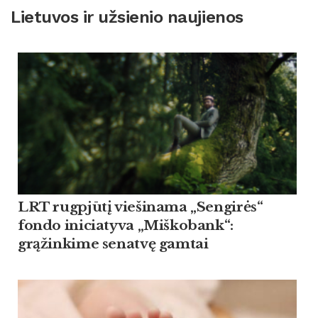
Lietuvos ir užsienio naujienos
LRT rugpjūtį viešinama „Sengirės“
fondo iniciatyva „Miškobank“:
grąžinkime senatvę gamtai