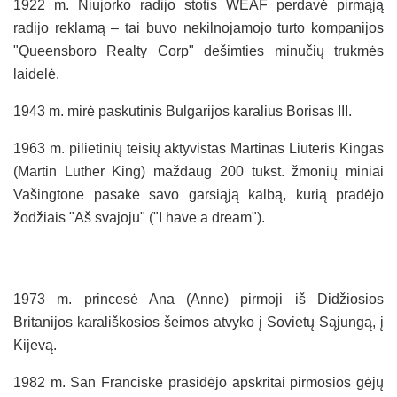
1922 m. Niujorko radijo stotis WEAF perdavė pirmąją
radijo reklamą – tai buvo nekilnojamojo turto kompanijos
"Queensboro Realty Corp" dešimties minučių trukmės
laidelė.
1943 m. mirė paskutinis Bulgarijos karalius Borisas III.
1963 m. pilietinių teisių aktyvistas Martinas Liuteris Kingas
(Martin Luther King) maždaug 200 tūkst. žmonių miniai
Vašingtone pasakė savo garsiąją kalbą, kurią pradėjo
žodžiais "Aš svajoju" ("I have a dream").
1973 m. princesė Ana (Anne) pirmoji iš Didžiosios
Britanijos karališkosios šeimos atvyko į Sovietų Sąjungą, į
Kijevą.
1982 m. San Franciske prasidėjo apskritai pirmosios gėjų