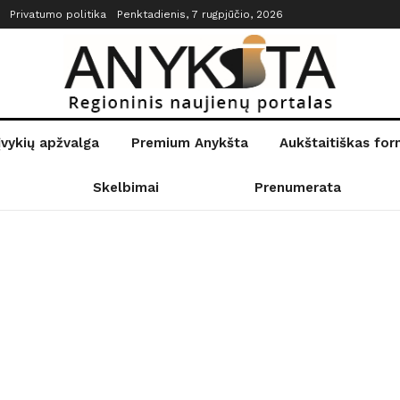
Privatumo politika
Penktadienis, 7 rugpjūčio, 2026
įvykių apžvalga
Premium Anykšta
Aukštaitiškas fo
Skelbimai
Prenumerata