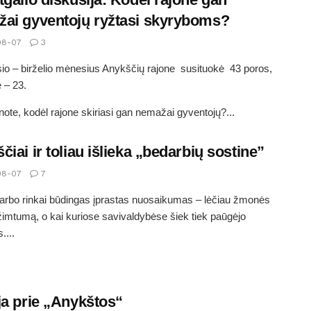
ai gyventojų ryžtasi skyryboms?
08-07
3
io – birželio mėnesius Anykščių rajone susituokė 43 poros,
ė – 23.
ote, kodėl rajone skiriasi gan nemažai gyventojų?...
čiai ir toliau išlieka „bedarbių sostine”
08-07
7
arbo rinkai būdingas įprastas nuosaikumas – lėčiau žmonės
užimtumą, o kai kuriose savivaldybėse šiek tiek paūgėjo
....
ja prie „Anykštos“