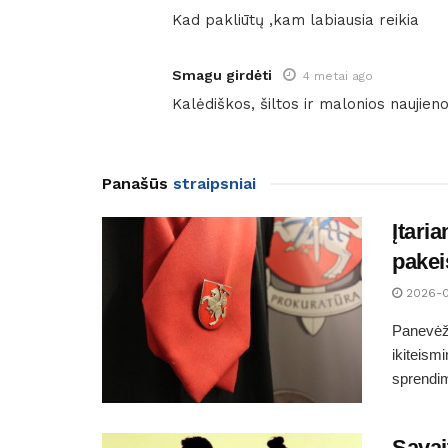
Kad pakliūtų ,kam labiausia reikia
Smagu girdėti
4 metai ago
Kalėdiškos, šiltos ir malonios naujien
Panašūs
straipsniai
Įtari
pakei
2026-
Panevėži
ikiteism
sprendim
Savai