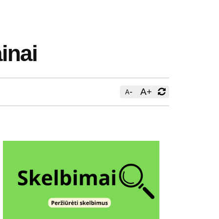
inai
-
A
+
A