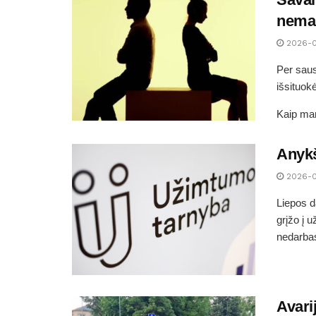
nemaž
2026-
Per saus
išsituok
Kaip man
Anykš
2026-
Liepos d
grįžo į 
nedarbas
Avari