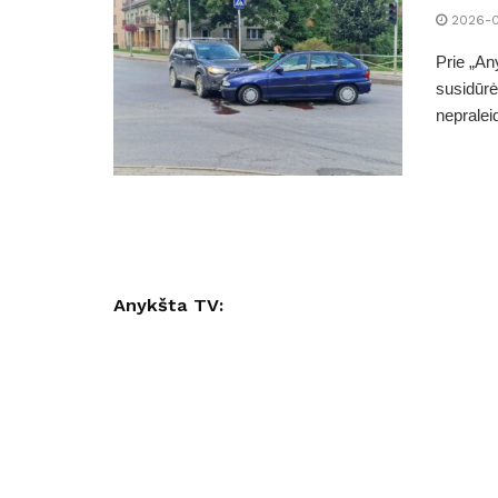
2026-
Prie „An
susidūrė
nepraleid
Anykšta TV: