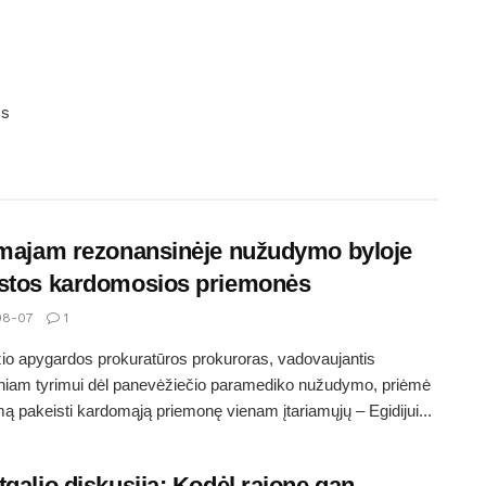
os
amajam rezonansinėje nužudymo byloje
stos kardomosios priemonės
08-07
1
o apygardos prokuratūros prokuroras, vadovaujantis
iniam tyrimui dėl panevėžiečio paramediko nužudymo, priėmė
ą pakeisti kardomąją priemonę vienam įtariamųjų – Egidijui...
tgalio diskusija: Kodėl rajone gan