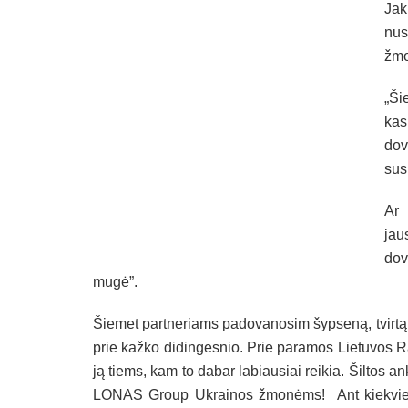
Ja
nus
žm
„Ši
kas
dov
susi
Ar 
jau
dov
mugė”.
Šiemet partneriams padovanosim šypseną, tvirtą r
prie kažko didingesnio. Prie paramos Lietuvos R
ją tiems, kam to dabar labiausiai reikia. Šiltos
LONAS Group Ukrainos žmonėms! Ant kiekvienos