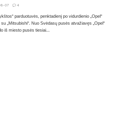
08-07
4
ykštos“ parduotuvės, penktadienį po vidurdienio „Opel“
 su „Mitsubishi“. Nuo Svėdasų pusės atvažiavęs „Opel“
o iš miesto pusės tiesiai...