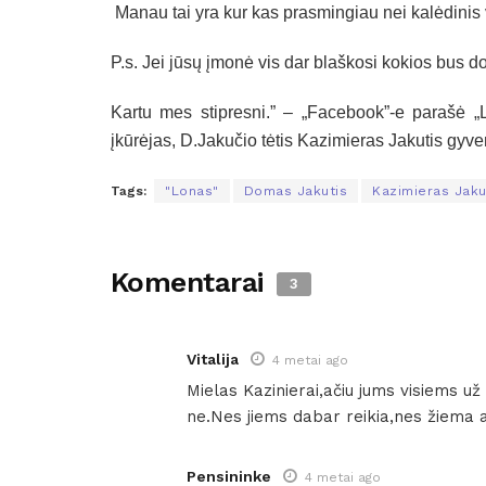
Manau tai yra kur kas prasmingiau nei kalėdinis 
P.s. Jei jūsų įmonė vis dar blaškosi kokios bus do
Kartu mes stipresni.” – „Facebook”-e parašė 
įkūrėjas, D.Jakučio tėtis Kazimieras Jakutis gyv
Tags:
"Lonas"
Domas Jakutis
Kazimieras Jaku
Komentarai
3
Vitalija
4 metai ago
Mielas Kazinierai,ačiu jums visiems u
ne.Nes jiems dabar reikia,nes žiema a
Pensininke
4 metai ago