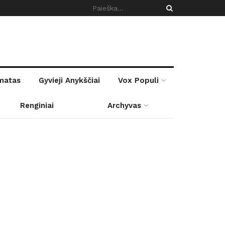
rmatas
Gyvieji Anykščiai
Vox Populi
Renginiai
Archyvas