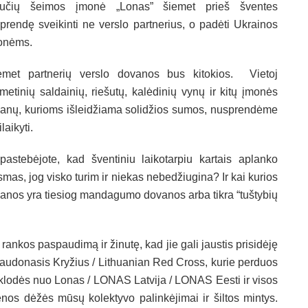
kučių šeimos įmonė „Lonas” šiemet prieš šventes
prendę sveikinti ne verslo partnerius, o padėti Ukrainos
onėms.
emet partnerių verslo dovanos bus kitokios. Vietoj
metinių saldainių, riešutų, kalėdinių vynų ir kitų įmonės
anų, kurioms išleidžiama solidžios sumos, nusprendėme
laikyti.
pastebėjote, kad šventiniu laikotarpiu kartais aplanko
smas, jog visko turim ir niekas nebedžiugina? Ir kai kurios
anos yra tiesiog mandagumo dovanos arba tikra “tuštybių
ankos paspaudimą ir žinutę, kad jie gali jaustis prisidėję
audonasis Kryžius / Lithuanian Red Cross, kurie perduos
 anklodės nuo Lonas / LONAS Latvija / LONAS Eesti ir visos
 dėžės mūsų kolektyvo palinkėjimai ir šiltos mintys.