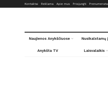
Kontaktai
Reklama
Apie mus
Prisijungti
Prenumerata
Naujienos Anykščiuose
Nusikalstamų 
Anykšta TV
Laisvalaikis