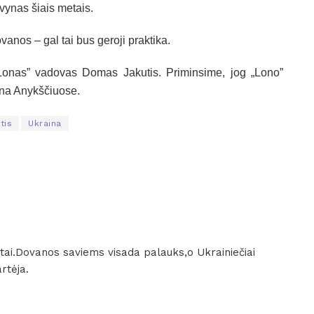
vynas šiais metais.
vanos – gal tai bus geroji praktika.
„Lonas” vadovas Domas Jakutis. Priminsime, jog „Lono”
ena Anykščiuose.
tis
Ukraina
ž tai.Dovanos saviems visada palauks,o Ukrainiečiai
rtėja.