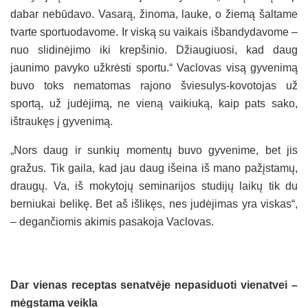
dabar nebūdavo. Vasarą, žinoma, lauke, o žiemą šaltame
tvarte sportuodavome. Ir viską su vaikais išbandydavome –
nuo slidinėjimo iki krepšinio. Džiaugiuosi, kad daug
jaunimo pavyko užkrėsti sportu.“ Vaclovas visą gyvenimą
buvo toks nematomas rajono šviesulys-kovotojas už
sportą, už judėjimą, ne vieną vaikiuką, kaip pats sako,
ištraukęs į gyvenimą.
„Nors daug ir sunkių momentų buvo gyvenime, bet jis
gražus. Tik gaila, kad jau daug išeina iš mano pažįstamų,
draugų. Va, iš mokytojų seminarijos studijų laikų tik du
berniukai belikę. Bet aš išlikęs, nes judėjimas yra viskas“,
– degančiomis akimis pasakoja Vaclovas.
Dar vienas receptas senatvėje nepasiduoti vienatvei –
mėgstama veikla