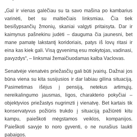
„Gal ir vienas galėčiau su ta savo mašina po kambarius
varinėti, bet su maltiečiais linksmiau. Čia tiek
besišypsančių žmonių, skaniai valgyti pritaisyta. Dar ir
kaimynus pašnekinu judėti – dauguma čia jaunesni, bet
mane pamatę lakstantį koridoriais, patys iš lovų ritasi ir
eina kas kiek gali. Visą gyvenimą esu mokytojas, vadinasi,
pavyzdys“, – linksmai žemaičiuodamas kalba Vaclovas.
Senatvėje vienatvės priežasčių gali būti įvairių. Dažnai jos
būna viena su kita susijusios ir dar labiau gilina situaciją.
Pasimetimas išėjus į pensiją, netekus artimųjų,
nereikalingumo jausmas, ligos, charakterio pokyčiai –
objektyvios priežastys nugrimzti į vienatvę. Bet kartais tik
konservatyvus požiūris trukdo į situaciją pažiūrėti kitu
kampu, paieškoti mėgstamos veiklos, kompanijos.
Paieškoti savyje to noro gyventi, o ne nurašius laukti
pabaigos.