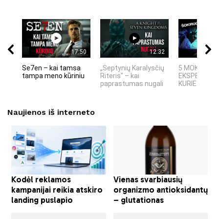
17:50
12:32
Se7en – kai tamsa
„Septynių Karalysčių
5 MOKSLINIA
tampa meno kūriniu
Riteris" – kai
EKSPERIMEN
paprastumas nugali
KURIE SUKRĖT
Naujienos iš interneto