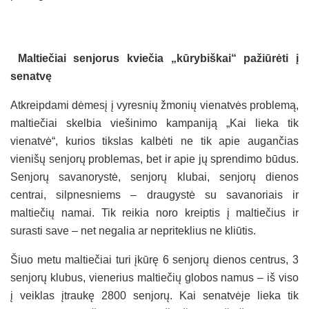
Maltiečiai senjorus kviečia „kūrybiškai“ pažiūrėti į
senatvę
Atkreipdami dėmesį į vyresnių žmonių vienatvės problemą,
maltiečiai skelbia viešinimo kampaniją „Kai lieka tik
vienatvė“, kurios tikslas kalbėti ne tik apie augančias
vienišų senjorų problemas, bet ir apie jų sprendimo būdus.
Senjorų savanorystė, senjorų klubai, senjorų dienos
centrai, silpnesniems – draugystė su savanoriais ir
maltiečių namai. Tik reikia noro kreiptis į maltiečius ir
surasti save – net negalia ar nepriteklius ne kliūtis.
Šiuo metu maltiečiai turi įkūrę 6 senjorų dienos centrus, 3
senjorų klubus, vienerius maltiečių globos namus – iš viso
į veiklas įtraukę 2800 senjorų. Kai senatvėje lieka tik