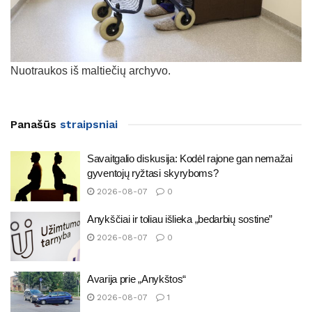
Nuotraukos iš maltiečių archyvo.
Panašūs
straipsniai
Savaitgalio diskusija: Kodėl rajone gan nemažai
gyventojų ryžtasi skyryboms?
2026-08-07
0
Anykščiai ir toliau išlieka „bedarbių sostine”
2026-08-07
0
Avarija prie „Anykštos“
2026-08-07
1