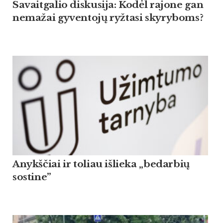
Savaitgalio diskusija: Kodėl rajone gan
nemažai gyventojų ryžtasi skyryboms?
Anykščiai ir toliau išlieka „bedarbių
sostine”