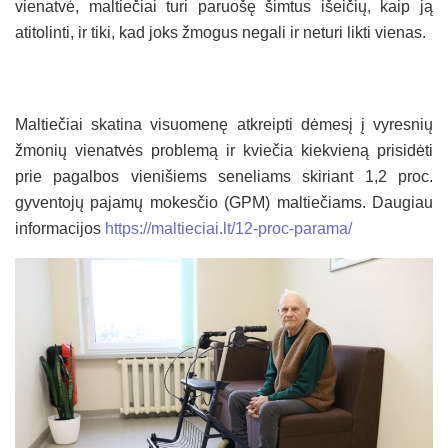
vienatvė, maltiečiai turi paruošę šimtus išeičių, kaip ją
atitolinti, ir tiki, kad joks žmogus negali ir neturi likti vienas.
Maltiečiai skatina visuomenę atkreipti dėmesį į vyresnių
žmonių vienatvės problemą ir kviečia kiekvieną prisidėti
prie pagalbos vienišiems seneliams skiriant 1,2 proc.
gyventojų pajamų mokesčio (GPM) maltiečiams. Daugiau
informacijos
https://maltieciai.lt/12-proc-parama/