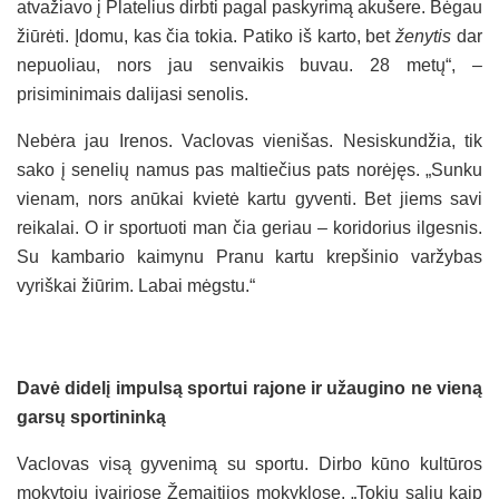
atvažiavo į Platelius dirbti pagal paskyrimą akušere. Bėgau
žiūrėti. Įdomu, kas čia tokia. Patiko iš karto, bet
ženytis
dar
nepuoliau, nors jau senvaikis buvau. 28 metų“, –
prisiminimais dalijasi senolis.
Nebėra jau Irenos. Vaclovas vienišas. Nesiskundžia, tik
sako į senelių namus pas maltiečius pats norėjęs. „Sunku
vienam, nors anūkai kvietė kartu gyventi. Bet jiems savi
reikalai. O ir sportuoti man čia geriau – koridorius ilgesnis.
Su kambario kaimynu Pranu kartu krepšinio varžybas
vyriškai žiūrim. Labai mėgstu.“
Davė didelį impulsą sportui rajone ir užaugino ne vieną
garsų sportininką
Vaclovas visą gyvenimą su sportu. Dirbo kūno kultūros
mokytoju įvairiose Žemaitijos mokyklose. „Tokių salių kaip