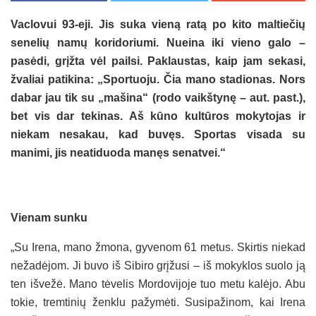
Vaclovui 93-eji. Jis suka vieną ratą po kito maltiečių
senelių namų koridoriumi. Nueina iki vieno galo –
pasėdi, grįžta vėl pailsi. Paklaustas, kaip jam sekasi,
žvaliai patikina: „Sportuoju. Čia mano stadionas. Nors
dabar jau tik su „mašina“ (rodo vaikštynę – aut. past.),
bet vis dar tekinas. Aš kūno kultūros mokytojas ir
niekam nesakau, kad buvęs. Sportas visada su
manimi, jis neatiduoda manęs senatvei.“
Vienam sunku
„Su Irena, mano žmona, gyvenom 61 metus. Skirtis niekad
nežadėjom. Ji buvo iš Sibiro grįžusi – iš mokyklos suolo ją
ten išvežė. Mano tėvelis Mordovijoje tuo metu kalėjo. Abu
tokie, tremtinių ženklu pažymėti. Susipažinom, kai Irena