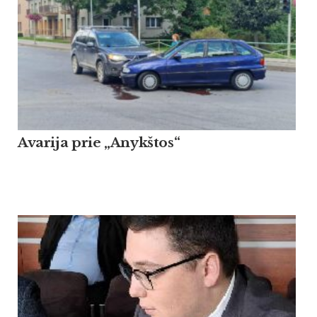
Avarija prie „Anykštos“