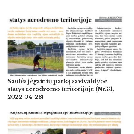
Saulės jėgainių parką savivaldybė
statys aerodromo teritorijoje (Nr.31,
2022-04-23)