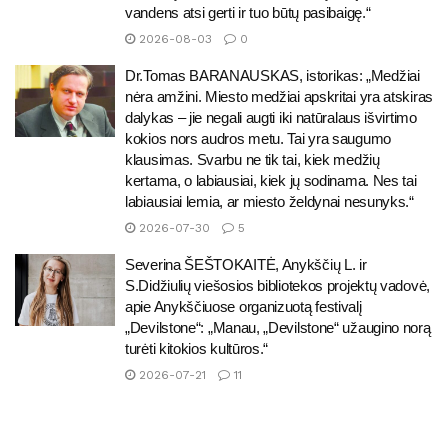
vandens atsi gerti ir tuo būtų pasibaigę.“
2026-08-03
0
Dr.Tomas BARANAUSKAS, istorikas: „Medžiai
nėra amžini. Miesto medžiai apskritai yra atskiras
dalykas – jie negali augti iki natūralaus išvirtimo
kokios nors audros metu. Tai yra saugumo
klausimas. Svarbu ne tik tai, kiek medžių
kertama, o labiausiai, kiek jų sodinama. Nes tai
labiausiai lemia, ar miesto želdynai nesunyks.“
2026-07-30
5
Severina ŠEŠTOKAITĖ, Anykščių L. ir
S.Didžiulių viešosios bibliotekos projektų vadovė,
apie Anykščiuose organizuotą festivalį
„Devilstone“: „Manau, „Devilstone“ užaugino norą
turėti kitokios kultūros.“
2026-07-21
11