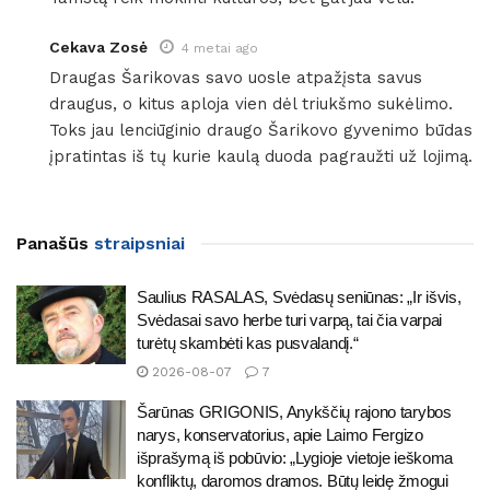
Cekava Zosė
4 metai ago
Draugas Šarikovas savo uosle atpažįsta savus
draugus, o kitus aploja vien dėl triukšmo sukėlimo.
Toks jau lenciūginio draugo Šarikovo gyvenimo būdas
įpratintas iš tų kurie kaulą duoda pagraužti už lojimą.
Panašūs
straipsniai
Saulius RASALAS, Svėdasų seniūnas: „Ir išvis,
Svėdasai savo herbe turi varpą, tai čia varpai
turėtų skambėti kas pusvalandį.“
2026-08-07
7
Šarūnas GRIGONIS, Anykščių rajono tarybos
narys, konservatorius, apie Laimo Fergizo
išprašymą iš pobūvio: „Lygioje vietoje ieškoma
konfliktų, daromos dramos. Būtų leidę žmogui