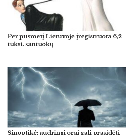
Per pusmetį Lietuvoje įregistruota 6,2
tūkst. santuokų
Sinoptikė: audringi orai gali prasidėti