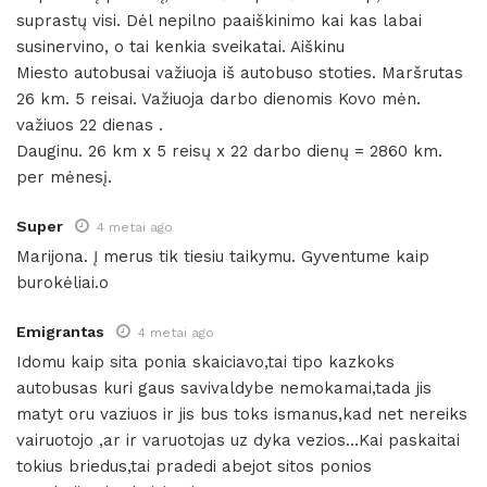
suprastų visi. Dėl nepilno paaiškinimo kai kas labai
susinervino, o tai kenkia sveikatai. Aiškinu
Miesto autobusai važiuoja iš autobuso stoties. Maršrutas
26 km. 5 reisai. Važiuoja darbo dienomis Kovo mėn.
važiuos 22 dienas .
Dauginu. 26 km x 5 reisų x 22 darbo dienų = 2860 km.
per mėnesį.
Super
4 metai ago
Marijona. Į merus tik tiesiu taikymu. Gyventume kaip
burokėliai.o
Emigrantas
4 metai ago
Idomu kaip sita ponia skaiciavo,tai tipo kazkoks
autobusas kuri gaus savivaldybe nemokamai,tada jis
matyt oru vaziuos ir jis bus toks ismanus,kad net nereiks
vairuotojo ,ar ir varuotojas uz dyka vezios…Kai paskaitai
tokius briedus,tai pradedi abejot sitos ponios