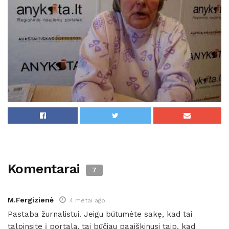
Komentarai
7
M.Fergizienė
4 metai ago
Pastaba žurnalistui. Jeigu būtumėte sakę, kad tai
talpinsite į portalą, tai būčiau paaiškinusi taip, kad