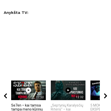
Anykšta TV:
17:50
12:32
Se7en – kai tamsa
„Septynių Karalysčių
5 MOKSLINIA
tampa meno kūriniu
Riteris" – kai
EKSPERIMEN