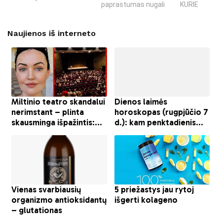
paprastumas nugali
KURIE SUKRĖT
Naujienos iš interneto