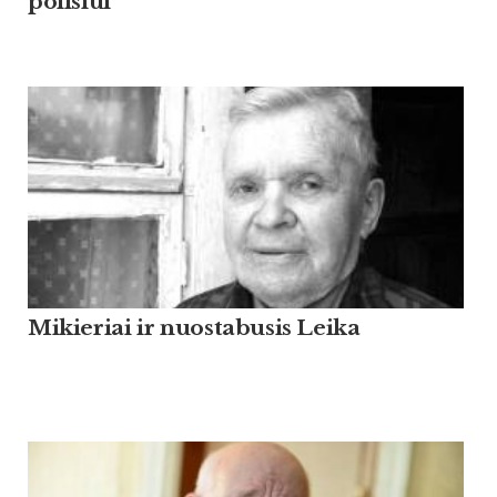
poilsiui
Mikieriai ir nuostabusis Leika