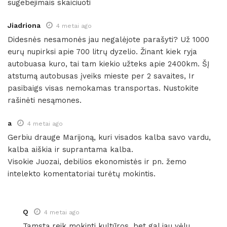
sugebejimais skaiciuoti
Jiadriona
4 metai ago
Didesnės nesamonės jau negalėjote parašyti? Už 1000
eurų nupirksi apie 700 litrų dyzelio. Žinant kiek ryja
autobuasa kuro, tai tam kiekio užteks apie 2400km. ŠĮ
atstumą autobusas įveiks mieste per 2 savaites, Ir
pasibaigs visas nemokamas transportas. Nustokite
rašinėti nesąmones.
a
4 metai ago
Gerbiu drauge Marijoną, kuri visados kalba savo vardu,
kalba aiškia ir suprantama kalba.
Visokie Juozai, debilios ekonomistės ir pn. žemo
intelekto komentatoriai turėtų mokintis.
Q
4 metai ago
Tamstą reik mokinti kultūros, bet gal jau vėlu.