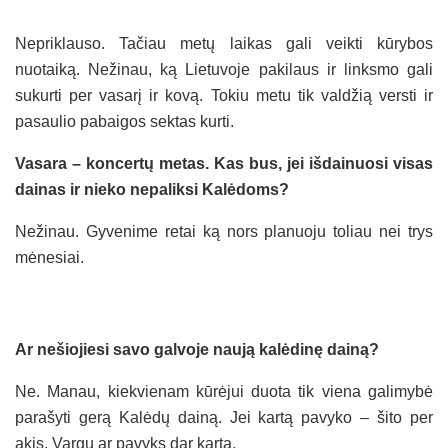
Nepriklauso. Tačiau metų laikas gali veikti kūrybos
nuotaiką. Nežinau, ką Lietuvoje pakilaus ir linksmo gali
sukurti per vasarį ir kovą. Tokiu metu tik valdžią versti ir
pasaulio pabaigos sektas kurti.
Vasara – koncertų metas. Kas bus, jei išdainuosi visas
dainas ir nieko nepaliksi Kalėdoms?
Nežinau. Gyvenime retai ką nors planuoju toliau nei trys
mėnesiai.
Ar nešiojiesi savo galvoje naują kalėdinę dainą?
Ne. Manau, kiekvienam kūrėjui duota tik viena galimybė
parašyti gerą Kalėdų dainą. Jei kartą pavyko – šito per
akis. Vargu ar pavyks dar kartą.