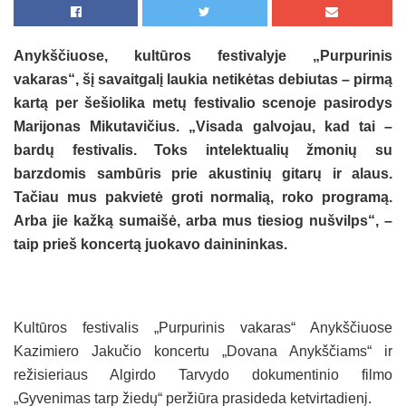
Anykščiuose, kultūros festivalyje „Purpurinis
vakaras“, šį savaitgalį laukia netikėtas debiutas – pirmą
kartą per šešiolika metų festivalio scenoje pasirodys
Marijonas Mikutavičius. „Visada galvojau, kad tai –
bardų festivalis. Toks intelektualių žmonių su
barzdomis sambūris prie akustinių gitarų ir alaus.
Tačiau mus pakvietė groti normalią, roko programą.
Arba jie kažką sumaišė, arba mus tiesiog nušvilps“, –
taip prieš koncertą juokavo dainininkas.
Kultūros festivalis „Purpurinis vakaras“ Anykščiuose
Kazimiero Jakučio koncertu „Dovana Anykščiams“ ir
režisieriaus Algirdo Tarvydo dokumentinio filmo
„Gyvenimas tarp žiedų“ peržiūra prasideda ketvirtadienį.