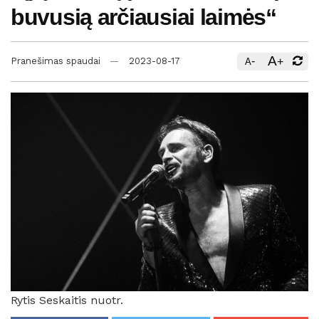
buvusią arčiausiai laimės“
A
-
+
Pranešimas spaudai
2023-08-17
A
Rytis Seskaitis nuotr.