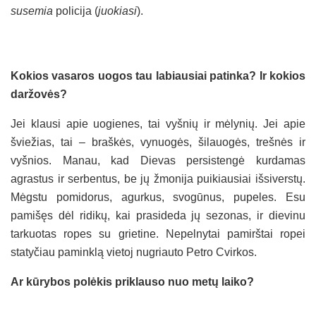
susemia
policija (
juokiasi
).
Kokios vasaros uogos tau labiausiai patinka? Ir kokios
daržovės?
Jei klausi apie uogienes, tai vyšnių ir mėlynių. Jei apie
šviežias, tai – braškės, vynuogės, šilauogės, trešnės ir
vyšnios. Manau, kad Dievas persistengė kurdamas
agrastus ir serbentus, be jų žmonija puikiausiai išsiverstų.
Mėgstu pomidorus, agurkus, svogūnus, pupeles. Esu
pamišęs dėl ridikų, kai prasideda jų sezonas, ir dievinu
tarkuotas ropes su grietine. Nepelnytai pamirštai ropei
statyčiau paminklą vietoj nugriauto Petro Cvirkos.
Ar kūrybos polėkis priklauso nuo metų laiko?