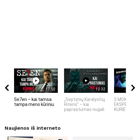
17:50
12:32
Se7en – kai tamsa
„Septynių Karalysčių
5 MOKSLINIA
tampa meno kūriniu
Riteris" – kai
EKSPERIMEN
paprastumas nugali
KURIE SUKRĖT
Naujienos iš interneto