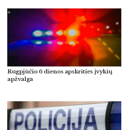
Rugpjūčio 6 dienos apskrities įvykių
apžvalga