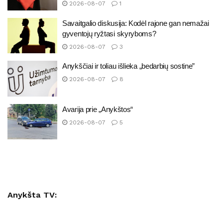
2026-08-07
1
Savaitgalio diskusija: Kodėl rajone gan nemažai
gyventojų ryžtasi skyryboms?
2026-08-07
3
Anykščiai ir toliau išlieka „bedarbių sostine”
2026-08-07
8
Avarija prie „Anykštos“
2026-08-07
5
Anykšta TV: