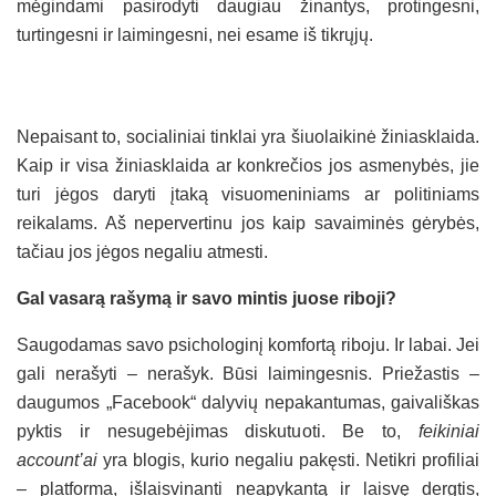
mėgindami pasirodyti daugiau žinantys, protingesni,
turtingesni ir laimingesni, nei esame iš tikrųjų.
Nepaisant to, socialiniai tinklai yra šiuolaikinė žiniasklaida.
Kaip ir visa žiniasklaida ar konkrečios jos asmenybės, jie
turi jėgos daryti įtaką visuomeniniams ar politiniams
reikalams. Aš nepervertinu jos kaip savaiminės gėrybės,
tačiau jos jėgos negaliu atmesti.
Gal vasarą rašymą ir savo mintis juose riboji?
Saugodamas savo psichologinį komfortą riboju. Ir labai. Jei
gali nerašyti – nerašyk. Būsi laimingesnis. Priežastis –
daugumos „Facebook“ dalyvių nepakantumas, gaivališkas
pyktis ir nesugebėjimas diskutuoti. Be to,
feikiniai
account’ai
yra blogis, kurio negaliu pakęsti. Netikri profiliai
– platforma, išlaisvinanti neapykantą ir laisvę dergtis,