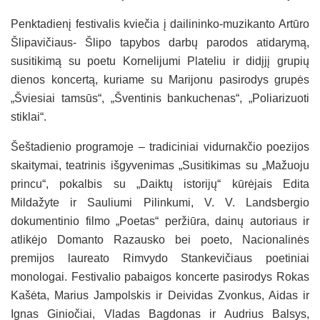
Penktadienį festivalis kviečia į dailininko-muzikanto Artūro
Šlipavičiaus- Šlipo tapybos darbų parodos atidarymą,
susitikimą su poetu Kornelijumi Plateliu ir didįjį grupių
dienos koncertą, kuriame su Marijonu pasirodys grupės
„Šviesiai tamsūs“, „Šventinis bankuchenas“, „Poliarizuoti
stiklai“.
Šeštadienio programoje – tradiciniai vidurnakčio poezijos
skaitymai, teatrinis išgyvenimas „Susitikimas su „Mažuoju
princu“, pokalbis su „Daiktų istorijų“ kūrėjais Edita
Mildažyte ir Sauliumi Pilinkumi, V. V. Landsbergio
dokumentinio filmo „Poetas“ peržiūra, dainų autoriaus ir
atlikėjo Domanto Razausko bei poeto, Nacionalinės
premijos laureato Rimvydo Stankevičiaus poetiniai
monologai. Festivalio pabaigos koncerte pasirodys Rokas
Kašėta, Marius Jampolskis ir Deividas Zvonkus, Aidas ir
Ignas Giniočiai, Vladas Bagdonas ir Audrius Balsys,