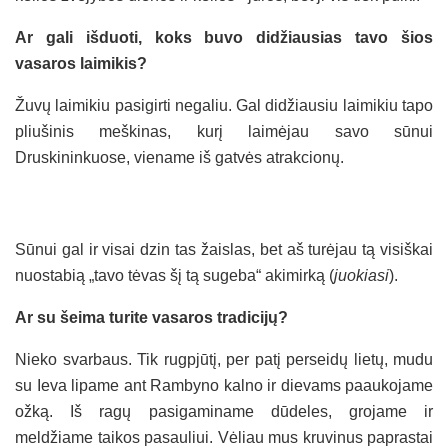
Ar gali išduoti, koks buvo didžiausias tavo šios
vasaros laimikis?
Žuvų laimikiu pasigirti negaliu. Gal didžiausiu laimikiu tapo
pliušinis meškinas, kurį laimėjau savo sūnui
Druskininkuose, viename iš gatvės atrakcionų.
Sūnui gal ir visai dzin tas žaislas, bet aš turėjau tą visiškai
nuostabią „tavo tėvas šį tą sugeba“ akimirką (
juokiasi
).
Ar su šeima turite vasaros tradicijų?
Nieko svarbaus. Tik rugpjūtį, per patį perseidų lietų, mudu
su Ieva lipame ant Rambyno kalno ir dievams paaukojame
ožką. Iš ragų pasigaminame dūdeles, grojame ir
meldžiame taikos pasauliui. Vėliau mus kruvinus paprastai