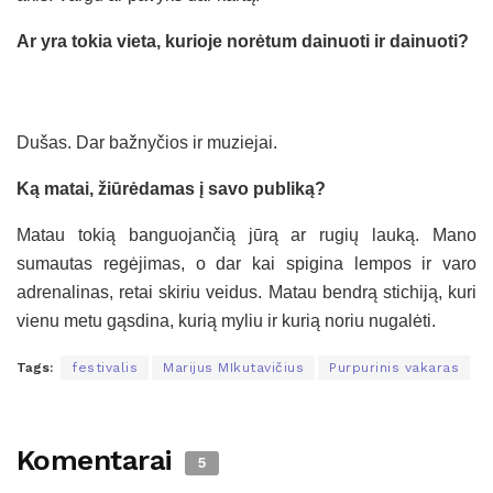
Ar yra tokia vieta, kurioje norėtum dainuoti ir dainuoti?
Dušas. Dar bažnyčios ir muziejai.
Ką matai, žiūrėdamas į savo publiką?
Matau tokią banguojančią jūrą ar rugių lauką. Mano
sumautas regėjimas, o dar kai spigina lempos ir varo
adrenalinas, retai skiriu veidus. Matau bendrą stichiją, kuri
vienu metu gąsdina, kurią myliu ir kurią noriu nugalėti.
Tags:
festivalis
Marijus MIkutavičius
Purpurinis vakaras
Komentarai
5