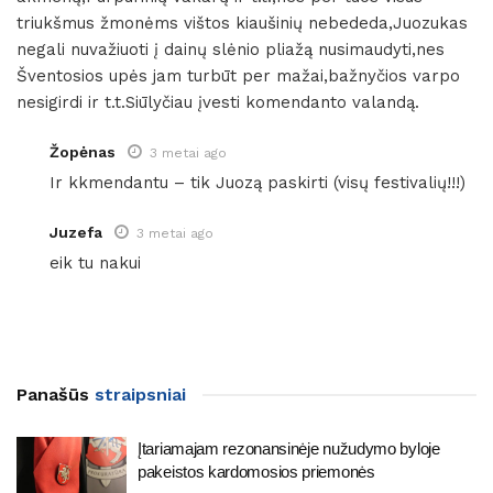
triukšmus žmonėms vištos kiaušinių nebededa,Juozukas
negali nuvažiuoti į dainų slėnio pliažą nusimaudyti,nes
Šventosios upės jam turbūt per mažai,bažnyčios varpo
nesigirdi ir t.t.Siūlyčiau įvesti komendanto valandą.
Žopėnas
3 metai ago
Ir kkmendantu – tik Juozą paskirti (visų festivalių!!!)
Juzefa
3 metai ago
eik tu nakui
Panašūs
straipsniai
Įtariamajam rezonansinėje nužudymo byloje
pakeistos kardomosios priemonės