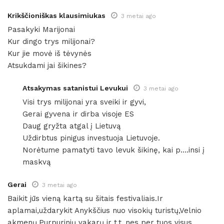
Krikščioniškas klausimiukas
3 metai ago
Pasakyki Marijonai
Kur dingo trys milijonai?
Kur jie movė iš tėvynės
Atsukdami jai šikines?
Atsakymas satanistui Levukui
3 metai ago
Visi trys milijonai yra sveiki ir gyvi,
Gerai gyvena ir dirba visoje ES
Daug gryžta atgal į Lietuvą
Uždirbtus pinigus investuoja Lietuvoje.
Norėtume pamatyti tavo levuk šikinę, kai p….insi į
maskvą
Gerai
3 metai ago
Baikit jūs vieną kartą su šitais festivaliais.Ir
aplamai,uždarykit Anykščius nuo visokių turistų,Velnio
akmenų,Purpurinių vakarų ir t.t.,nes per tuos visus