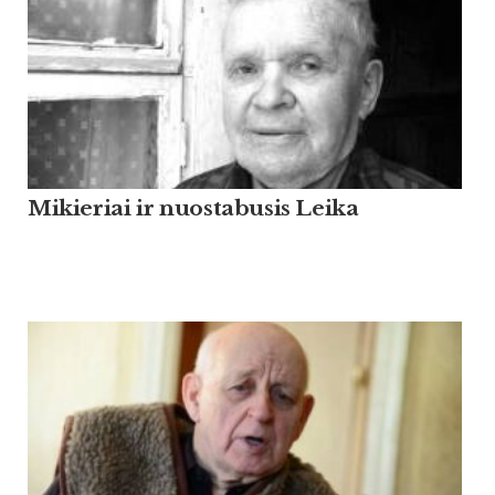
Mikieriai ir nuostabusis Leika