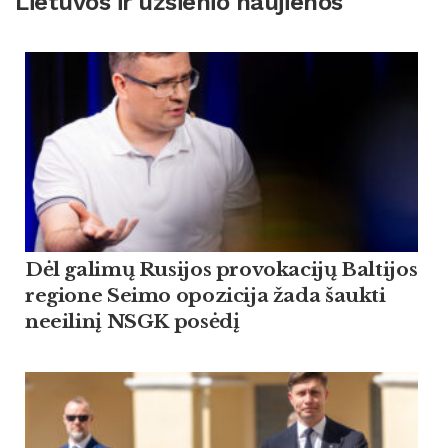
Lietuvos ir užsienio naujienos
Dėl galimų Rusijos provokacijų Baltijos
regione Seimo opozicija žada šaukti
neeilinį NSGK posėdį