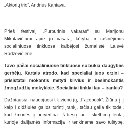
„Aktorių trio“, Andrius Kaniava.
Prieš festivalį „Purpurinis vakaras“ su Marijonu
Mikutavičiumi apie jo vasarą, kūrybą ir rašinėjimus
socialiniuose tinkluose kalbėjosi žurnalistė Laisvė
Radzevičienė.
Tavo įrašai socialiniuose tinkluose sulaukia daugybės
gerbėjų. Kartais atrodo, kad specialiai juos erzini –
prisistatai mokantis mėtyti kirvius ir besimokantis
žmogžudžių mokykloje. Socialiniai tinklai tau – įrankis?
Dažniausiai naudojuosi tik vienu jų, „Facebook“. Žiūriu į jį
kaip į didžiulės galios turintį įrankį, tačiau galia tik todėl,
kad žmonės jį pervertina. Iš tiesų tai – skelbimų lenta,
kurioje dalijamės informacija ir tenkiname savo tuštybę,