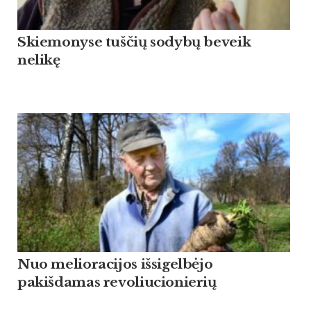
Skiemonyse tuščių sodybų beveik
nelikę
Nuo melioracijos išsigelbėjo
pakišdamas revoliucionierių