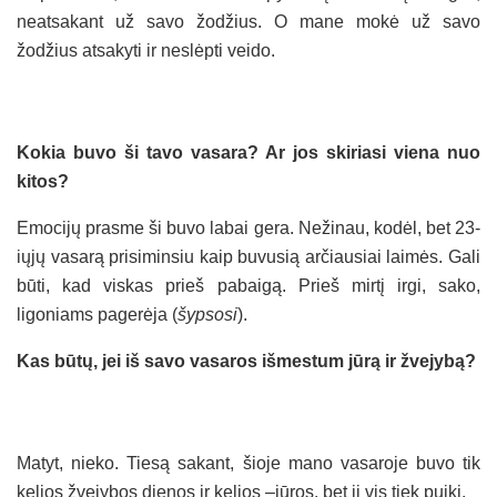
neatsakant už savo žodžius. O mane mokė už savo
žodžius atsakyti ir neslėpti veido.
Kokia buvo ši tavo vasara? Ar jos skiriasi viena nuo
kitos?
Emocijų prasme ši buvo labai gera. Nežinau, kodėl, bet 23-
iųjų vasarą prisiminsiu kaip buvusią arčiausiai laimės. Gali
būti, kad viskas prieš pabaigą. Prieš mirtį irgi, sako,
ligoniams pagerėja (
šypsosi
).
Kas būtų, jei iš savo vasaros išmestum jūrą ir žvejybą?
Matyt, nieko. Tiesą sakant, šioje mano vasaroje buvo tik
kelios žvejybos dienos ir kelios –jūros, bet ji vis tiek puiki.