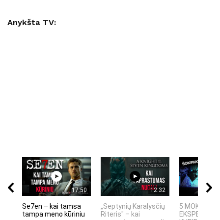
Anykšta TV:
17:50
12:32
Se7en – kai tamsa
„Septynių Karalysčių
5 MOKSLINIA
tampa meno kūriniu
Riteris" – kai
EKSPERIMEN