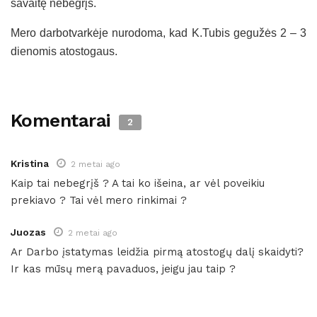
savaitę nebegrįš.
Mero darbotvarkėje nurodoma, kad K.Tubis gegužės 2 – 3
dienomis atostogaus.
Komentarai
2
Kristina
2 metai ago
Kaip tai nebegrįš ? A tai ko išeina, ar vėl poveikiu
prekiavo ? Tai vėl mero rinkimai ?
Juozas
2 metai ago
Ar Darbo įstatymas leidžia pirmą atostogų dalį skaidyti?
Ir kas mūsų merą pavaduos, jeigu jau taip ?