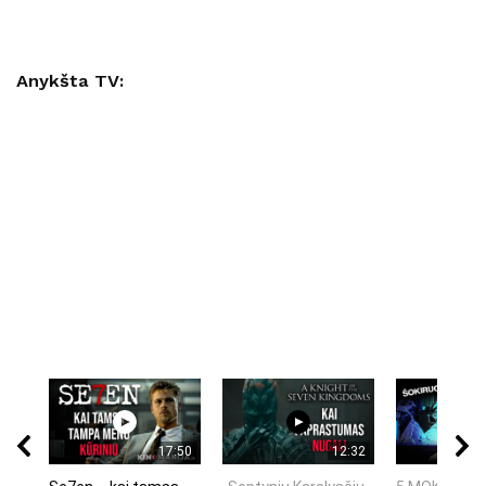
Anykšta TV:
17:50
12:32