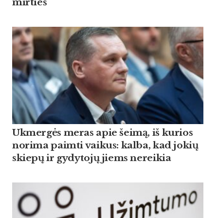
mirties
Ukmergės meras apie šeimą, iš kurios
norima paimti vaikus: kalba, kad jokių
skiepų ir gydytojų jiems nereikia