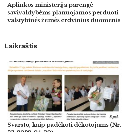
Aplinkos ministerija parengė
savivaldybėms planuojamos perduoti
valstybinės žemės erdvinius duomenis
Laikraštis
Svarsto, kaip padėkoti dėkotojams (Nr.