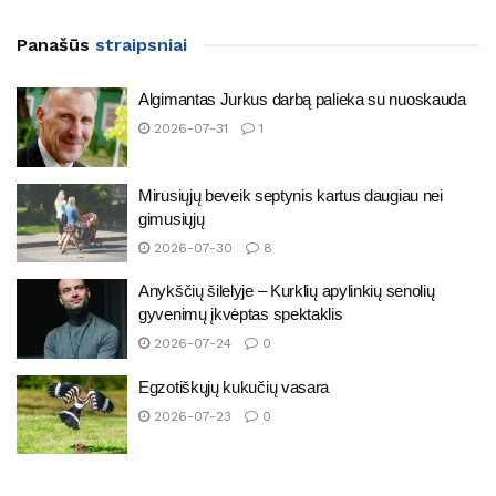
Panašūs
straipsniai
Algimantas Jurkus darbą palieka su nuoskauda
2026-07-31
1
Mirusiųjų beveik septynis kartus daugiau nei
gimusiųjų
2026-07-30
8
Anykščių šilelyje – Kurklių apylinkių senolių
gyvenimų įkvėptas spektaklis
2026-07-24
0
Egzotiškųjų kukučių vasara
2026-07-23
0