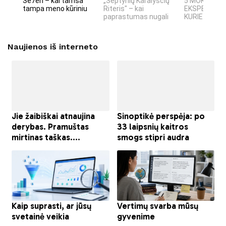
Se7en – kai tamsa
„Septynių Karalysčių
5 MOKSLINIA
tampa meno kūriniu
Riteris" – kai
EKSPERIMEN
paprastumas nugali
KURIE SUKRĖT
Naujienos iš interneto