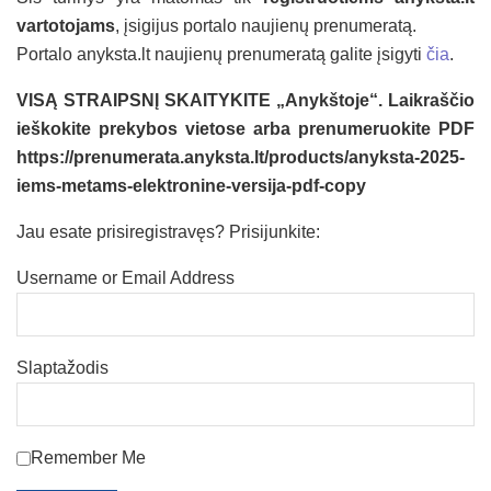
vartotojams
, įsigijus portalo naujienų prenumeratą.
Portalo anyksta.lt naujienų prenumeratą galite įsigyti
čia
.
VISĄ STRAIPSNĮ SKAITYKITE „Anykštoje“. Laikraščio
ieškokite prekybos vietose arba prenumeruokite PDF
https://prenumerata.anyksta.lt/products/anyksta-2025-
iems-metams-elektronine-versija-pdf-copy
Jau esate prisiregistravęs? Prisijunkite:
Username or Email Address
Slaptažodis
Remember Me