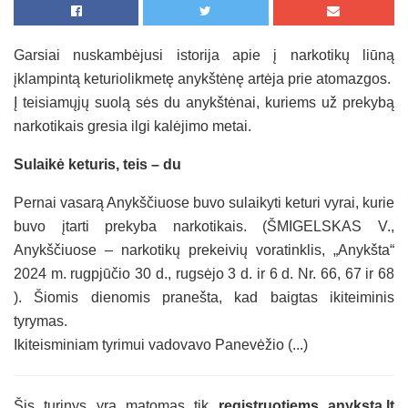
Garsiai nuskambėjusi istorija apie į narkotikų liūną
įklampintą keturiolikmetę anykštėnę artėja prie atomazgos.
Į teisiamųjų suolą sės du anykštėnai, kuriems už prekybą
narkotikais gresia ilgi kalėjimo metai.
Sulaikė keturis, teis – du
Pernai vasarą Anykščiuose buvo sulaikyti keturi vyrai, kurie
buvo įtarti prekyba narkotikais. (ŠMIGELSKAS V.,
Anykščiuose – narkotikų prekeivių voratinklis, „Anykšta“
2024 m. rugpjūčio 30 d., rugsėjo 3 d. ir 6 d. Nr. 66, 67 ir 68
). Šiomis dienomis pranešta, kad baigtas ikiteiminis
tyrymas.
Ikiteisminiam tyrimui vadovavo Panevėžio (...)
Šis turinys yra matomas tik
registruotiems anyksta.lt