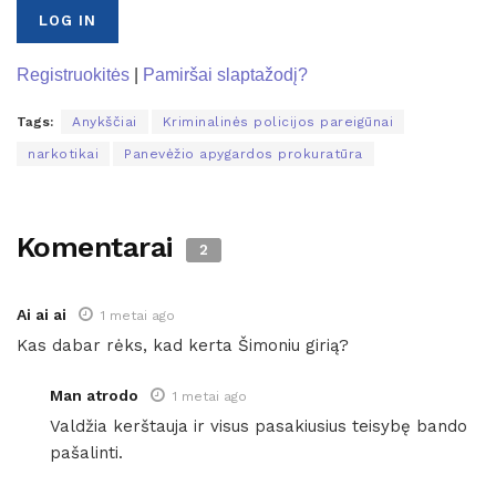
Registruokitės
|
Pamiršai slaptažodį?
Tags:
Anykščiai
Kriminalinės policijos pareigūnai
narkotikai
Panevėžio apygardos prokuratūra
Komentarai
2
Ai ai ai
1 metai ago
Kas dabar rėks, kad kerta Šimoniu girią?
Man atrodo
1 metai ago
Valdžia kerštauja ir visus pasakiusius teisybę bando
pašalinti.