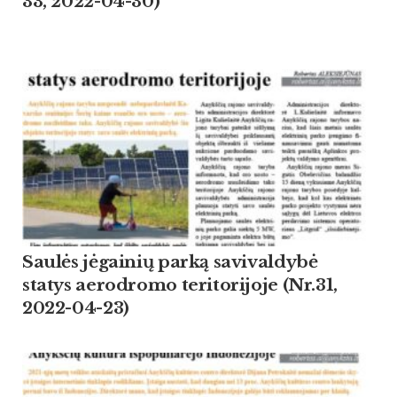
33, 2022-04-30)
Saulės jėgainių parką savivaldybė
statys aerodromo teritorijoje (Nr.31,
2022-04-23)