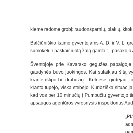
kieme radome grobį: raudonsparnių, plakių, kitokių
Balčiūniškio kaimo gyventojams A. D. ir V. L. gr
sumokėti ir paskaičiuotą žalą gamtai”,- pasako
Šventojoje prie Kavarsko gegužės pabaigoje
gaudynės buvo juokingos. Kai sulaikiau šitą vyr
krante išlipo be drabužių. Kelnėse, girdėjau, 
kranto tupėjo, viską stebėjo. Kurioziška situacij
kad vos per 10 minučių į Pumpučių gyventojo tin
apsaugos agentūros vyresnysis inspektorius Audr
„Pl
adm
gam