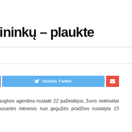
ninkų – plaukte
1
Dalintis Twitter
ughos agentūra nustatė 22 pažeidėjus, žuvis neteisėtai
Per pusantro mėnesio nuo gegužės pradžios nustatyta 15