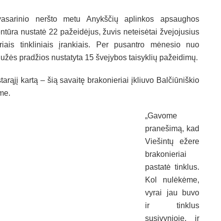
asarinio neršto metu Anykščių aplinkos apsaughos
ntūra nustatė 22 pažeidėjus, žuvis neteisėtai žvejojusius
iriais tinkliniais įrankiais. Per pusantro mėnesio nuo
užės pradžios nustatyta 15 švejybos taisyklių pažeidimų.
tarąjį kartą – šią savaitę brakonieriai įkliuvo Balčiūniškio
me.
„Gavome
pranešimą, kad
Viešintų ežere
brakonieriai
pastatė tinklus.
Kol nulėkėme,
vyrai jau buvo
ir tinklus
susivynioję, ir