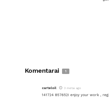
Komentarai
1
carteloil
3 metai ago
141724 857652I enjoy your work , rega