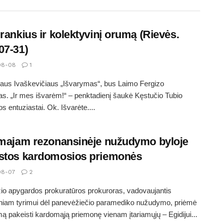
įrankius ir kolektyvinį orumą (Rievės.
07-31)
08-08
1
aus Ivaškevičiaus „Išvarymas“, bus Laimo Fergizo
s. „Ir mes išvarėm!“ – penktadienį šaukė Kęstučio Tubio
 entuziastai. Ok. Išvarėte....
amajam rezonansinėje nužudymo byloje
stos kardomosios priemonės
08-07
2
o apygardos prokuratūros prokuroras, vadovaujantis
iniam tyrimui dėl panevėžiečio paramediko nužudymo, priėmė
ą pakeisti kardomąją priemonę vienam įtariamųjų – Egidijui...