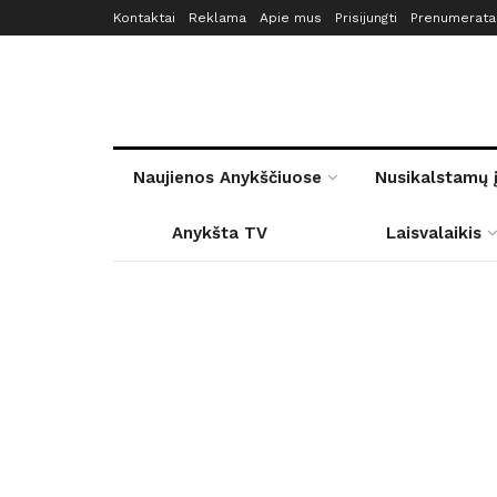
Kontaktai
Reklama
Apie mus
Prisijungti
Prenumerata
Naujienos Anykščiuose
Nusikalstamų 
Anykšta TV
Laisvalaikis