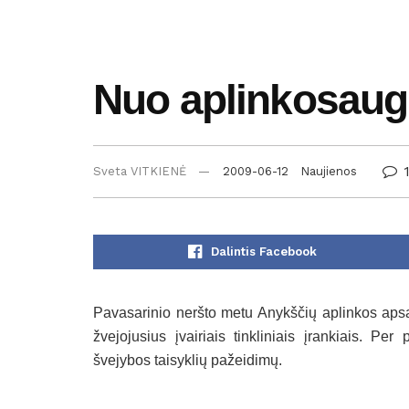
Nuo aplinkosaugi
Sveta VITKIENĖ
2009-06-12
Naujienos
Dalintis Facebook
Pavasarinio neršto metu Anykščių aplinkos apsa
žvejojusius įvairiais tinkliniais įrankiais. 
švejybos taisyklių pažeidimų.