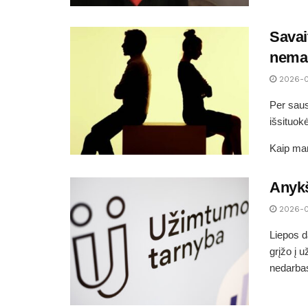
Savai
nemaž
2026-
Per saus
išsituok
Kaip man
Anykš
2026-
Liepos d
grįžo į 
nedarbas