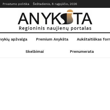
Privatumo politika
Šeštadienis, 8 rugpjūčio, 2026
įvykių apžvalga
Premium Anykšta
Aukštaitiškas fo
Skelbimai
Prenumerata