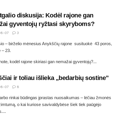
tgalio diskusija: Kodėl rajone gan
ai gyventojų ryžtasi skyryboms?
08-07
3
io – birželio mėnesius Anykščių rajone susituokė 43 poros,
ė – 23.
ote, kodėl rajone skiriasi gan nemažai gyventojų?...
čiai ir toliau išlieka „bedarbių sostine”
08-07
8
arbo rinkai būdingas įprastas nuosaikumas – lėčiau žmonės
užimtumą, o kai kuriose savivaldybėse šiek tiek paūgėjo
....