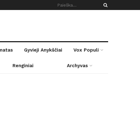
rmatas
Gyvieji Anykščiai
Vox Populi
Renginiai
Archyvas