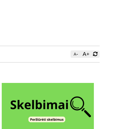
-
A
+
A