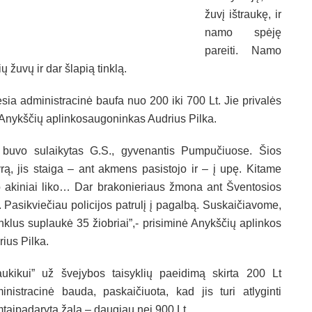
žuvį ištraukę, ir
namo spėję
pareiti. Namo
 žuvų ir dar šlapią tinklą.
esia administracinė baufa nuo 200 iki 700 Lt. Jie privalės
jo Anykščių aplinkosaugoninkas Audrius Pilka.
 buvo sulaikytas G.S., gyvenantis Pumpučiuose. Šios
ą, jis staiga – ant akmens pasistojo ir – į upę. Kitame
jo akiniai liko… Dar brakonieriaus žmona ant Šventosios
a. Pasikviečiau policijos patrulį į pagalbą. Suskaičiavome,
klus suplaukė 35 žiobriai”,- prisiminė Anykščių aplinkos
ius Pilka.
aukikui” už švejybos taisyklių paeidimą skirta 200 Lt
inistracinė bauda, paskaičiuota, kad jis turi atlyginti
taipadarytą žalą – daugiau nei 900 Lt.