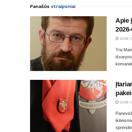
Panašūs
straipsniai
Apie 
2026-
2026-
Yra Mari
išvaryma
komandos
Įtari
pakei
2026-
Panevėži
ikiteism
sprendim