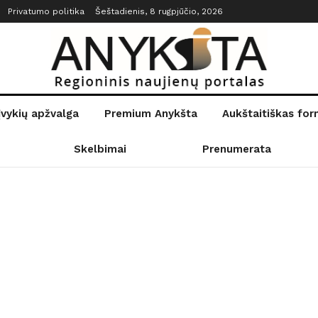
Privatumo politika
Šeštadienis, 8 rugpjūčio, 2026
įvykių apžvalga
Premium Anykšta
Aukštaitiškas fo
Skelbimai
Prenumerata