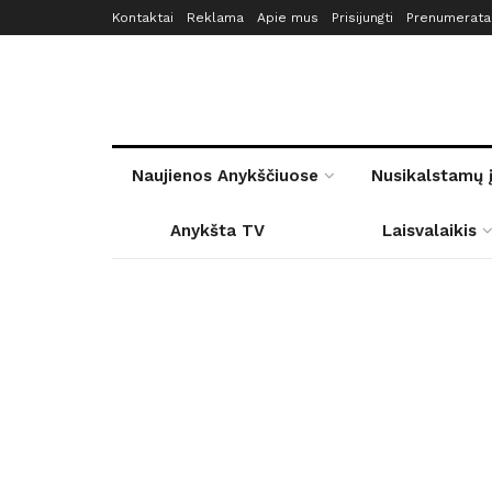
Kontaktai
Reklama
Apie mus
Prisijungti
Prenumerata
Naujienos Anykščiuose
Nusikalstamų 
Anykšta TV
Laisvalaikis