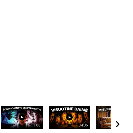
11:00
04:06
09: