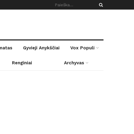
rmatas
Gyvieji Anykščiai
Vox Populi
Renginiai
Archyvas