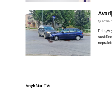
Avari
2026-
Prie „An
susidūrė
nepraleid
Anykšta TV: