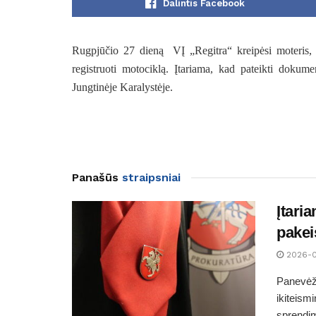
Dalintis Facebook
Rugpjūčio
27 dieną VĮ „Regitra“ kreipėsi moteris,
registruoti motociklą. Įtariama, kad pateikti dokum
Jungtinėje Karalystėje.
Panašūs
straipsniai
Įtari
pakei
2026-
Panevėži
ikiteism
sprendim