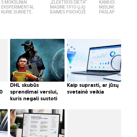
5 MOKSLINIAI
„ELEKTROS DIETA“:
KAMUOLINIS ŽAIBA
EKSPERIMENTAI,
MASINĖ 1910-ŲJŲ
MĮSLINGA GAMTOS
KURIE SUKRĖTĖ...
BAIMĖS PSICHOZĖ
PASLAPTIS