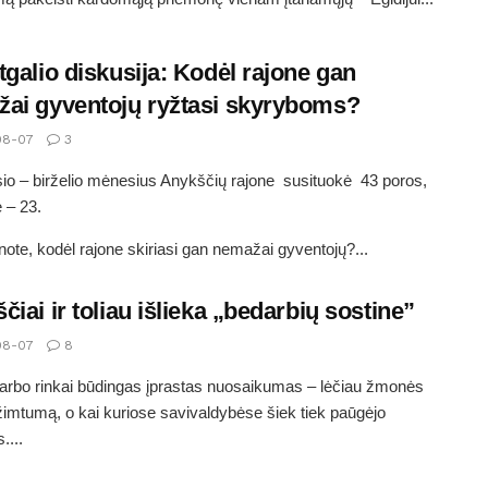
tgalio diskusija: Kodėl rajone gan
ai gyventojų ryžtasi skyryboms?
08-07
3
io – birželio mėnesius Anykščių rajone susituokė 43 poros,
ė – 23.
ote, kodėl rajone skiriasi gan nemažai gyventojų?...
čiai ir toliau išlieka „bedarbių sostine”
08-07
8
arbo rinkai būdingas įprastas nuosaikumas – lėčiau žmonės
užimtumą, o kai kuriose savivaldybėse šiek tiek paūgėjo
....