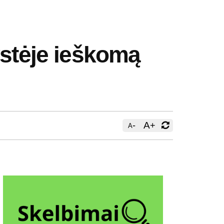
ystėje ieškomą
-
A
+
A