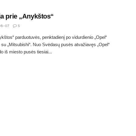
ja prie „Anykštos“
08-07
5
ykštos“ parduotuvės, penktadienį po vidurdienio „Opel“
 su „Mitsubishi“. Nuo Svėdasų pusės atvažiavęs „Opel“
o iš miesto pusės tiesiai...