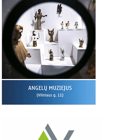
S:
Giedriaus Šiukščiaus
Latavėnai: pasaulio
Traupis 2 vide
atsiliepimas
lietuvių vyskupo
tėviškė