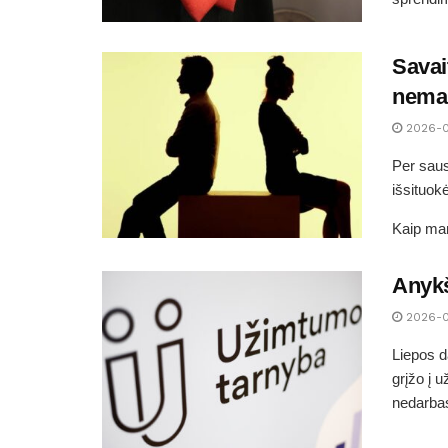
Savai
nemaž
2026-
Per saus
išsituok
Kaip man
Anykš
2026-
Liepos d
grįžo į 
nedarbas