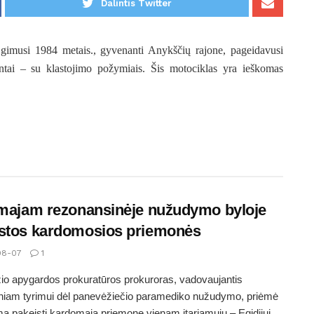
Dalintis Twitter
 gimusi 1984 metais., gyvenanti Anykščių rajone, pageidavusi
entai – su klastojimo požymiais. Šis motociklas yra ieškomas
amajam rezonansinėje nužudymo byloje
stos kardomosios priemonės
08-07
1
o apygardos prokuratūros prokuroras, vadovaujantis
iniam tyrimui dėl panevėžiečio paramediko nužudymo, priėmė
ą pakeisti kardomąją priemonę vienam įtariamųjų – Egidijui...