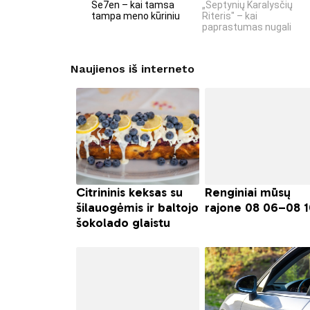
Se7en – kai tamsa
„Septynių Karalysčių
tampa meno kūriniu
Riteris" – kai
paprastumas nugali
Naujienos iš interneto