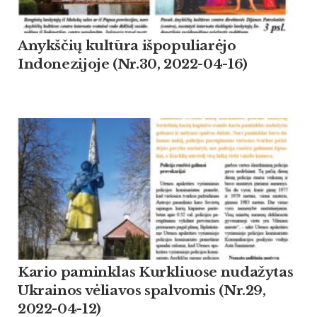
Anykščių kultūra išpopuliarėjo
Indonezijoje (Nr.30, 2022-04-16)
Kario paminklas Kurkliuose nudažytas
Ukrainos vėliavos spalvomis (Nr.29,
2022-04-12)