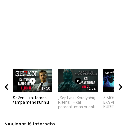
17:50
12:32
Se7en – kai tamsa
„Septynių Karalysčių
5 MOKSLINIA
tampa meno kūriniu
Riteris" – kai
EKSPERIMEN
paprastumas nugali
KURIE SUKRĖT
Naujienos iš interneto