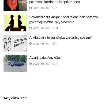
pakeistos kardomosios priemonės
2026-08-07
1
Savaitgalio diskusija: Kodėl rajone gan nemažai
gyventojų ryžtasi skyryboms?
2026-08-07
3
Anykščiai ir toliau išlieka „bedarbių sostine”
2026-08-07
7
Avarija prie „Anykštos“
2026-08-07
4
Anykšta TV: