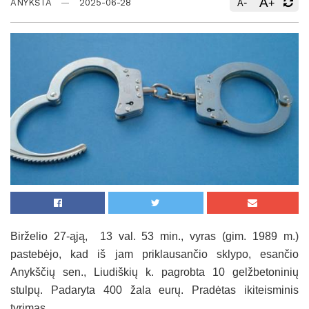
A
-
+
ANYKŠTA
2025-06-28
A
Birželio 27-ąją, 13 val. 53 min., vyras (gim. 1989 m.)
pastebėjo, kad iš jam priklausančio sklypo, esančio
Anykščių sen., Liudiškių k. pagrobta 10 gelžbetoninių
stulpų. Padaryta 400 žala eurų. Pradėtas ikiteisminis
tyrimas.