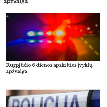
apžvalga
Rugpjūčio 6 dienos apskrities įvykių
apžvalga