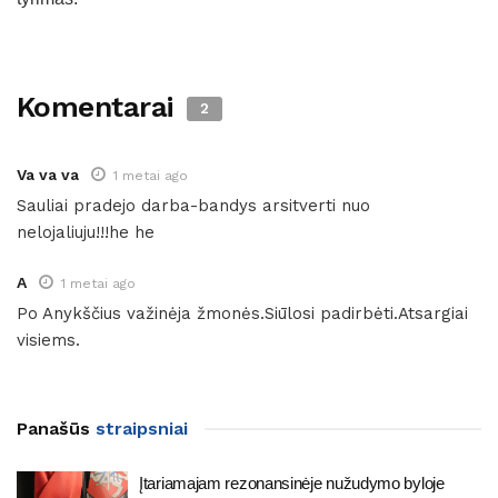
Komentarai
2
Va va va
1 metai ago
Sauliai pradejo darba-bandys arsitverti nuo
nelojaliuju!!!he he
A
1 metai ago
Po Anykščius važinėja žmonės.Siūlosi padirbėti.Atsargiai
visiems.
Panašūs
straipsniai
Įtariamajam rezonansinėje nužudymo byloje